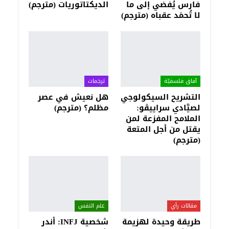
فارس يُفضي إلى ما
الديكتاتوريات (مترجم)
لا تُحمَد عقباه (مترجم)
آفاق فلسفيّة‎
ترجمات
التشريح السيكولوجي
هل نعيش في عصر
لصيَّادي سراييڤو:
مظلم؟ (مترجم)
الملامح المفزعة لمن
يقتل من أجل المتعة
(مترجم)
مقالات رأي
علم النفس
طريقة وحيدة لهزيمة
شخصية INFJ: أندر