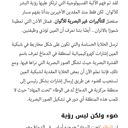
لقد تم فهم الآلية الفسيولوجية التي ترتكز عليها رؤية البشر
للألوان. لكن فقط منذ العقدين الأخيرين بدأنا بفهم مسار
منفصل
للتأثيرات غير البصرية للألوان
. فمثل الأذن التي تعطينا
شعورًا بالاتزان.. أيضًا بتنا نعرف أن العين تؤدي وظيفتين.
ترسل الخلايا الحساسة والتي تكون على شكل مخاريط في شبكية
العين إشارات كهروكيميائية لمنطقة في الدماغ تعرف باسم
القشرة البصرية حيث تشكّل الصور البصرية التي نراها فيها. ومع
ذلك، فإننا نعلم الآن أن بعض الخلايا العقدية لشبكية العين
تستجيب للضوء عن طريق إرسال إشارات بشكل رئيسي إلى
منطقة مركزية في الدماغ تُدعى الوطاء “
تحت المهاد”
حيث لا
تلعب هذه المنطقة أي دور في تشكيل الصور البصرية.
ضوء ولكن ليس رؤية
إن
الوطاء “
تحت المهاد”
هو جزء أساسي في الدماغ وهو