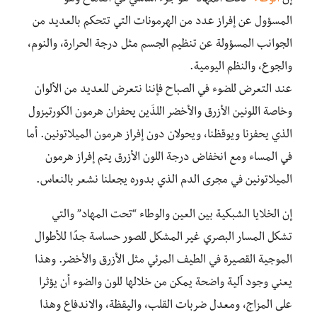
المسؤول عن إفراز عدد من الهرمونات التي تتحكم بالعديد من
الجوانب المسؤولة عن تنظيم الجسم مثل درجة الحرارة، والنوم،
والجوع، والنظم اليومية.
عند التعرض للضوء في الصباح فإننا نتعرض للعديد من الألوان
وخاصة اللونين الأزرق والأخضر اللذَين يحفزان هرمون الكورتيزول
الذي يحفزنا ويوقظنا، ويحولان دون إفراز هرمون الميلاتونين. أما
في المساء ومع انخفاض درجة اللون الأزرق يتم إفراز هرمون
الميلاتونين في مجرى الدم الذي بدوره يجعلنا نشعر بالنعاس.
إن الخلايا الشبكية بين العين والوطاء “
تحت المهاد”
والتي
تشكل المسار البصري غير المشكل للصور حساسة جدًا للأطوال
الموجية القصيرة في الطيف المرئي مثل الأزرق والأخضر. وهذا
يعني وجود آلية واضحة يمكن من خلالها للون والضوء أن يؤثرا
على المزاج، ومعدل ضربات القلب، واليقظة، والاندفاع وهذا