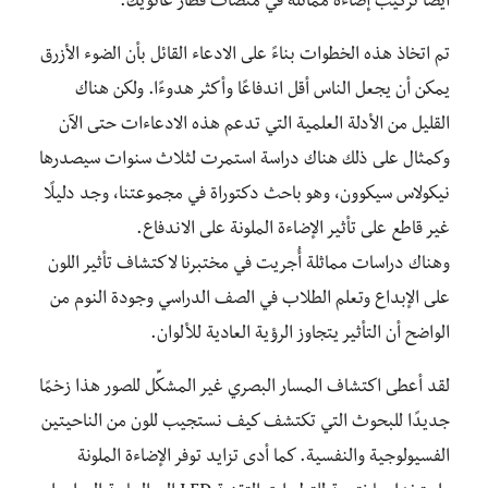
أيضًا تركيب إضاءة مماثلة في منصات قطار غاتويك.
تم اتخاذ هذه الخطوات بناءً على الادعاء القائل بأن الضوء الأزرق
يمكن أن يجعل الناس أقل اندفاعًا وأكثر هدوءًا. ولكن هناك
القليل من الأدلة العلمية التي تدعم هذه الادعاءات حتى الآن
وكمثال على ذلك هناك دراسة استمرت لثلاث سنوات سيصدرها
نيكولاس سيكوون، وهو باحث دكتوراة في مجموعتنا، وجد دليلًا
غير قاطع على تأثير الإضاءة الملونة على الاندفاع.
وهناك دراسات مماثلة أُجريت في مختبرنا لاكتشاف تأثير اللون
على الإبداع وتعلم الطلاب في الصف الدراسي وجودة النوم من
الواضح أن التأثير يتجاوز الرؤية العادية للألوان.
لقد أعطى اكتشاف المسار البصري غير المشكِّل للصور هذا زخمًا
جديدًا للبحوث التي تكتشف كيف نستجيب للون من الناحيتين
الفسيولوجية والنفسية. كما أدى تزايد توفر الإضاءة الملونة