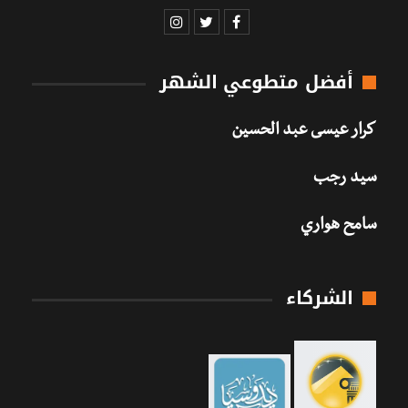
أفضل متطوعي الشهر
كرار عيسى عبد الحسين
سيد رجب
سامح هواري
الشركاء