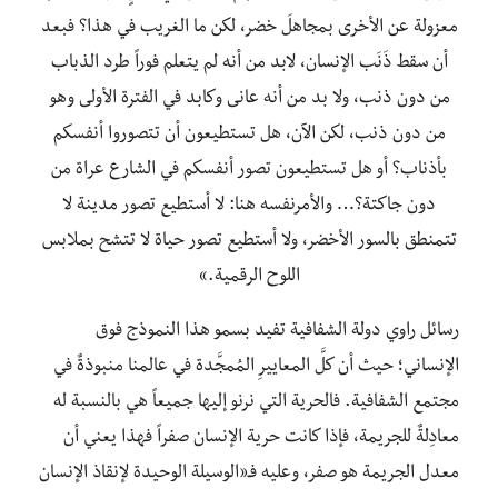
معزولة عن الأخرى بمجاهلَ خضر، لكن ما الغريب في هذا؟ فبعد
أن سقط ذَنَب الإنسان، لابد من أنه لم يتعلم فوراً طرد الذباب
من دون ذنب، ولا بد من أنه عانى وكابد في الفترة الأولى وهو
من دون ذنب، لكن الآن، هل تستطيعون أن تتصوروا أنفسكم
بأذناب؟ أو هل تستطيعون تصور أنفسكم في الشارع عراة من
دون جاكتة؟… والأمرنفسه هنا: لا أستطيع تصور مدينة لا
تتمنطق بالسور الأخضر، ولا أستطيع تصور حياة لا تتشح بملابس
اللوح الرقمية.»
رسائل راوي دولة الشفافية تفيد بسمو هذا النموذج فوق
الإنساني؛ حيث أن كلَّ المعاييرِ المُمجَّدة في عالمنا منبوذةٌ في
مجتمع الشفافية. فالحرية التي نرنو إليها جميعاً هي بالنسبة له
معادِلةٌ للجريمة، فإذا كانت حرية الإنسان صفراً فهذا يعني أن
معدل الجريمة هو صفر، وعليه فـ«الوسيلة الوحيدة لإنقاذ الإنسان