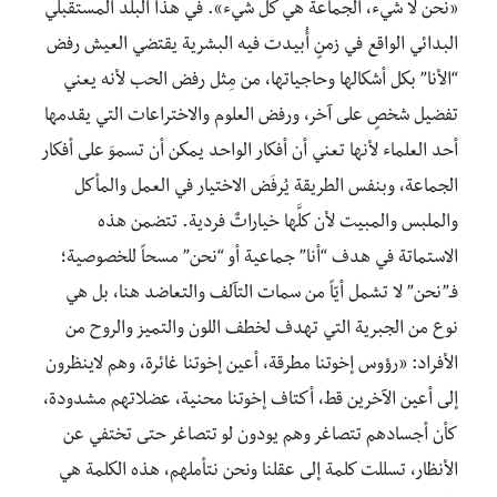
«نحن لا شيء، الجماعة هي كل شيء». في هذا البلد المستقبلي
البدائي الواقع في زمنٍ أُبيدت فيه البشرية يقتضي العيش رفض
“الأنا” بكل أشكالها وحاجياتها، من مِثل رفض الحب لأنه يعني
تفضيل شخصٍ على آخر، ورفض العلوم والاختراعات التي يقدمها
أحد العلماء لأنها تعني أن أفكار الواحد يمكن أن تسموَ على أفكار
الجماعة، وبنفس الطريقة يُرفَض الاختيار في العمل والمأكل
والملبس والمبيت لأن كلَّها خياراتٌ فردية. تتضمن هذه
الاستماتة في هدف “أنا” جماعية أو “نحن” مسحاً للخصوصية؛
فـ”نحن” لا تشمل أيّاً من سمات التآلف والتعاضد هنا، بل هي
نوع من الجبرية التي تهدف لخطف اللون والتميز والروح من
الأفراد: «رؤوس إخوتنا مطرقة، أعين إخوتنا غائرة، وهم لاينظرون
إلى أعين الآخرين قط، أكتاف إخوتنا محنية، عضلاتهم مشدودة،
كأن أجسادهم تتصاغر وهم يودون لو تتصاغر حتى تختفي عن
الأنظار، تسللت كلمة إلى عقلنا ونحن نتأملهم، هذه الكلمة هي