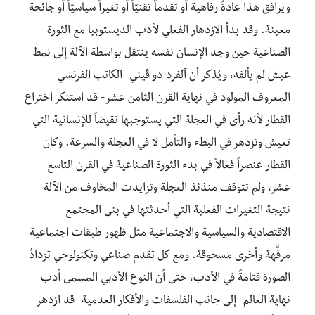
ويرافق هذا عادةً رفاهية أو تقدماً تقنيّاً أو تغيراً سياسيّاً أو جائحة
معينة. وقد بدأ الازدهار الفعلي لأدب الديستوبيا مع الثورة
الصناعية حين وجد الإنسان نفسه ينتقل بواسطة الآلة إلى نمط
عيش لم يألفه، ويُذكر أن آلفرد دو ڤيني -الكاتب الفرنسي
المعروف المولود في نهاية القرن الثامن عشر- قد استنكر اختراع
القطار لأنه رأى في العجلة التي يستوجبها نقيضاً للإنسانية التي
تعيش وتزدهر في البطء والتأمل لا في العجلة والسرعة. وكان
القطار عنصراً فعالاً في بدء الثورة الصناعية في القرن التاسع
عشر، ولم تتوقف منذئذ العجلة وتزايدت المخاوف من الآلة
نتيجة التغيرات الفعلية التي أحدثتها في بنى المجتمع
الاقتصادية والسياسية والاجتماعية مثل ظهور طبقات اجتماعية
مرفَّهة وأخرى مسحوقة. ومع كل تقدم صناعي وتكنولوجي تزدادُ
الصورة قتامةً في الأدب، حتى أن النوع الأدبي المسمى أدب
نهاية العالم -إلى جانب الفلسفات والأفكار العدمية- قد ازدهر