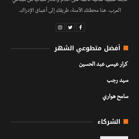
مجلة علمية ثقافية قائمة على أقلام وأفكار شباب من مبدعي
العرب. هنا محطتك الآمنة، طريقك إلى أعماق الإدراك.
أفضل متطوعي الشهر
كرار عيسى عبد الحسين
سيد رجب
سامح هواري
الشركاء