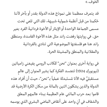
الخوف.»
قد يتعرف معظمنا على نموذج هذه الدولة بقدر أو بآخر لأننا
حُكمنا من قبل أنظمة شمولية شبيهة، تلك التي تلغي تحت
مسمى الجماعة الواحدة أو الإيثار أو الأخوة فردانيةَ الفرد بغير
حق. في روايتها رفضت راند مثل هذه الأخوة الفاسدة، ومنطلق
راند هنا هو فلسفتها الموضوعية التي تنادي بالفردانية
والعقلانية والمنطق والمشيئة الحرة.
في رواية أخرى بعنوان “نحن” للكاتب الروسي يفيغني زامياتين
(نيويورك 1924) تتجسد الفكرة كما يشير العنوان إلى عالمٍ
مستقبليٍّ فيه الأنا مُستَبدلة عملياً بـ”نحن”، حيث أن أفراد هذه
الدولة والذين يشكلون اثنين بالمائة من سكان الكرة الأرضية قد
قاموا بعد حرب المائتي عام العظيمة ببناء عالمهم المغلق
والشفاف في آنٍ واحد على أنقاض الماضي البشري الذي يوسمه