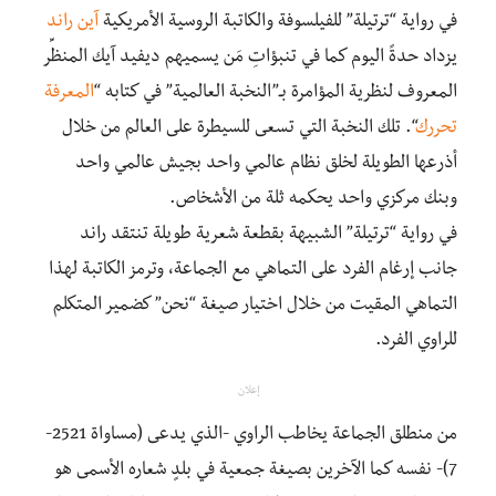
في رواية “ترتيلة” للفيلسوفة والكاتبة الروسية الأمريكية
آين راند
يزداد حدةً اليوم كما في تنبؤاتِ مَن يسميهم ديفيد آيك المنظِّر
المعروف لنظرية المؤامرة بـ”النخبة العالمية” في كتابه “
المعرفة
تحررك
“. تلك النخبة التي تسعى للسيطرة على العالم من خلال
أذرعها الطويلة لخلق نظام عالمي واحد بجيش عالمي واحد
وبنك مركزي واحد يحكمه ثلة من الأشخاص.
في رواية “ترتيلة” الشبيهة بقطعة شعرية طويلة تنتقد راند
جانب إرغام الفرد على التماهي مع الجماعة، وترمز الكاتبة لهذا
التماهي المقيت من خلال اختيار صيغة “نحن” كضمير المتكلم
للراوي الفرد.
إعلان
من منطلق الجماعة يخاطب الراوي -الذي يدعى (مساواة 2521-
7)- نفسه كما الآخرين بصيغة جمعية في بلدٍ شعاره الأسمى هو