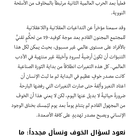
فعلياً بعد الحرب العالمية الثانية مرتبطاً بالمخاوف من الأسلحة
النووية.
وقد سمعنا مؤخراً عن التداعيات العقلانية واللاعقلانية
للمجتمع المجنون القادم بعد موجة كوفيد-19 من تحكُّمٍ تقنيٍّ
بالأفراد على مستوى عالمي غير مسبوق، بحيث يمكن لكل هذا
التنبؤات أن تكونَ أرضيةً لسرود وأخيلة غير منتهية في الأدب
العالمي. كل هذه التغيرات انطلاقاً من بداية الثورة الصناعية
كانت مصدر خوفٍ عظيم في البداية ثم ما لبث الإنسان أن
اعتاد التغيرَ وألِفهُ حتى صارت التغيرات التي رفضها البارحةَ
ضرورةً حياتيةً لا بديل عنها اليوم، لكن لا يعني هذا أن الخوفَ
من المجهول القادم لم يتنامَ يوماً بعد يوم ليُمسك بخناق الوجود
الإنساني ويصبح مصدر تهديدٍ على كافة الأصعدة.
نعود لسؤال الخوف ونسأل مجدداً: ما