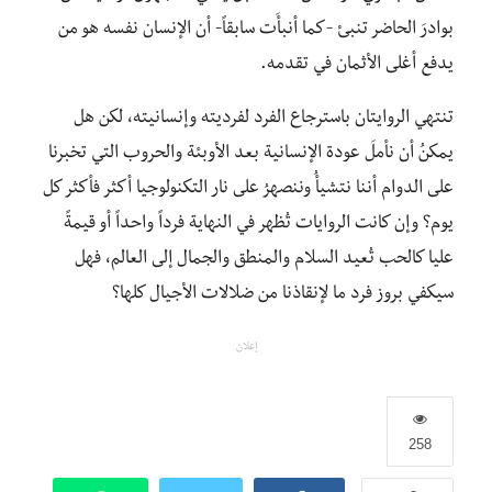
بوادرَ الحاضر تنبئ -كما أنبأَت سابقاً- أن الإنسان نفسه هو من
يدفع أغلى الأثمان في تقدمه.
تنتهي الروايتان باسترجاع الفرد لفرديته وإنسانيته، لكن هل
يمكنُ أن نأملَ عودة الإنسانية بعد الأوبئة والحروب التي تخبرنا
على الدوام أننا نتشيأُ وننصهرُ على نار التكنولوجيا أكثر فأكثر كل
يوم؟ وإن كانت الروايات تُظهر في النهاية فرداً واحداً أو قيمةً
عليا كالحب تُعيد السلام والمنطق والجمال إلى العالم، فهل
سيكفي بروز فرد ما لإنقاذنا من ضلالات الأجيال كلها؟
إعلان
258