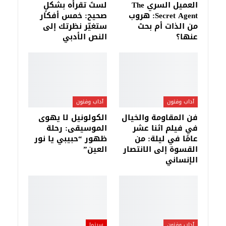
العميل السري The
لستَ تقرأه بشكلٍ
Secret Agent: هروب
صحيح: خمس أفكار
من الذات أم بحث
ستغيّر نظرتك إلى
عنها؟
النص الأدبي
آداب وفنون
آداب وفنون
فن المقاومة والخيال
الكولونيل لا يهوى
في فيلم اثنا عشر
الموسيقى: رحلة
عامًا في ليلة: من
ظهور “حبيبي يا نور
القسوة إلى الانتصار
العين”
الإنساني
آداب وفنون
سينما