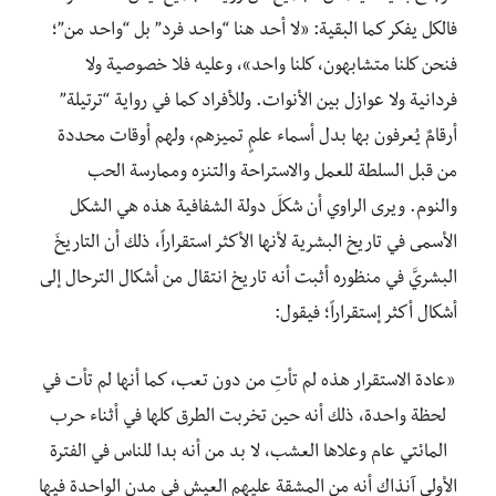
فالكل يفكر كما البقية: «لا أحد هنا “واحد فرد” بل “واحد من”؛
فنحن كلنا متشابهون، كلنا واحد»، وعليه فلا خصوصية ولا
فردانية ولا عوازل بين الأنوات. وللأفراد كما في رواية “ترتيلة”
أرقامٌ يُعرفون بها بدل أسماء علمٍ تميزهم، ولهم أوقات محددة
من قبل السلطة للعمل والاستراحة والتنزه وممارسة الحب
والنوم. ويرى الراوي أن شكلَ دولة الشفافية هذه هي الشكل
الأسمى في تاريخ البشرية لأنها الأكثر استقراراً، ذلك أن التاريخَ
البشريَّ في منظوره أثبت أنه تاريخ انتقال من أشكال الترحال إلى
أشكال أكثر إستقراراً؛ فيقول:
«عادة الاستقرار هذه لم تأتِ من دون تعب، كما أنها لم تأت في
لحظة واحدة، ذلك أنه حين تخربت الطرق كلها في أثناء حرب
المائتي عام وعلاها العشب، لا بد من أنه بدا للناس في الفترة
الأولى آنذاك أنه من المشقة عليهم العيش في مدنٍ الواحدة فيها