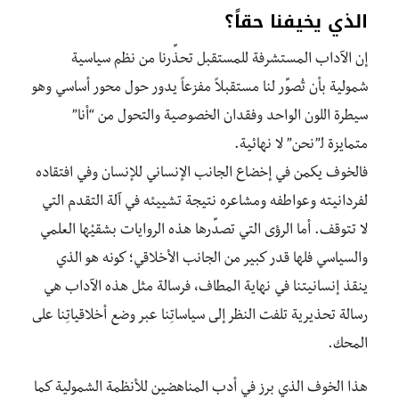
الذي يخيفنا حقاً؟
إن الآداب المستشرفة للمستقبل تحذِّرنا من نظم سياسية
شمولية بأن تُصوِّر لنا مستقبلاً مفزعاً يدور حول محور أساسي وهو
سيطرة اللون الواحد وفقدان الخصوصية والتحول من “أنا”
متمايزة ﻟ”نحن” لا نهائية.
فالخوف يكمن في إخضاع الجانب الإنساني للإنسان وفي افتقاده
لفردانيته وعواطفه ومشاعره نتيجة تشييئه في آلة التقدم التي
لا تتوقف. أما الرؤى التي تصدِّرها هذه الروايات بشقيْها العلمي
والسياسي فلها قدر كبير من الجانب الأخلاقي؛ كونه هو الذي
ينقذ إنسانيتنا في نهاية المطاف، فرسالة مثل هذه الآداب هي
رسالة تحذيرية تلفت النظر إلى سياساتِنا عبر وضع أخلاقياتِنا على
المحك.
هذا الخوف الذي برز في أدب المناهضين للأنظمة الشمولية كما