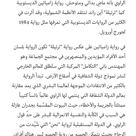
الراوي بأنه ماضٍ بدائي ومتوحش. رواية زامياتين الديستوبية
كما “ترتيلة” آين راند تنتقد الأنظمة الشمولية، وقد أثرت في
الكثير من الروايات الديستوبية التي نعرفها مثل رواية 1984
لجورج أورويل.
في رواية زامياتين على عكس رواية “ترتيلة” تكون الرواية بلسان
أحد الأفراد المؤيدين والمنصهرين في مجتمع الجماعة وهو
المهندس باني “التكامل” المركبة التي ستُطلق للعالم الخارجي
لنشر نموذج دولة الشفافية في أصقاع الأرض. تبدأ الرواية
بالكثير من الانتقادات الموجهة لعالمنا البشري الذي يعد مقارنة
بعالم الدولة الشفافة التي ينتمي لها الراوي عالماً بائساً كئيباً
ممتلئاً بالجريمة والأخطاء، حيث البيوت المقسَّمة بجدران عازلة
هي السبب في الكآبة والنفسية الانعزالية للبشر على حدِّ قول
الراوي. في الدولة المستقبلية لرواية “نحن” التي شُيِّدت من
الزجاج بحيث يتمكن الجميع من رؤية الجميع ليس هناك أفراد،