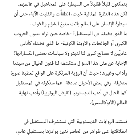
يتمكنون قليلاً فقليلاً من السيطرة على المجاهيل في عالمهم.
لكن هذه النظرة المثالية خبت، انطفأَت وانقلبت الآية، حتى أن
سيطرةَ الإنسان على العالم باتت منبعَ الشؤم والخوف.
ما الذي يخيفنا في المستقبل؟ -خاصة حين نراه بعيون الحروب
الكبرى أو الجائحات والأوبئة الكونية- ما الذي نخشاه كأناس
عاديِّين لا مصالح كبرى لنا لتهتز ولا سياسات نخشى انكساراتها؟
الإجابة عن مثل هذا السؤال ستكشفه لنا فنون الخيال من سينما
وآداب وغيرها؛ حيث أن الرؤية المرتكزة على الواقع تعطينا صورة
متخيلة -وفي بعض الأحيان صادقة- عما سنكونه في المستقبل
كما الحال في أدب الديستوبيا (نقيض اليوتوبيا) وأدب نهاية
العالم (الأبوكاليبس).
تستند الروايات الديستوبية التي تستشرف المستقبل في
انطلاقتها على ظواهر من الحاضر تنبئ بوادرُها بمستقبلٍ عاتم،