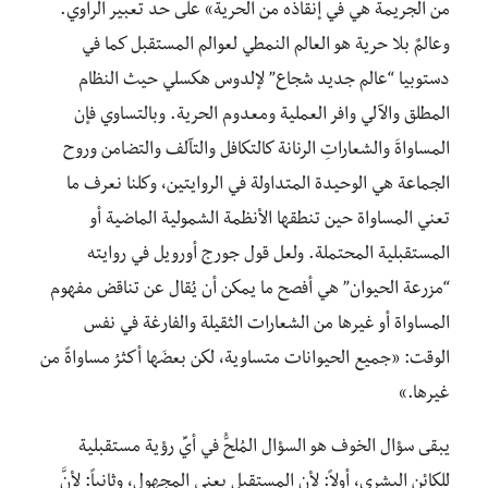
من الجريمة هي في إنقاذه من الحرية» على حد تعبير الراوي.
وعالمٌ بلا حرية هو العالم النمطي لعوالم المستقبل كما في
دستوبيا “عالم جديد شجاع” لإلدوس هكسلي حيث النظام
المطلق والآلي وافر العملية ومعدوم الحرية. وبالتساوي فإن
المساواةَ والشعاراتِ الرنانة كالتكافل والتآلف والتضامن وروح
الجماعة هي الوحيدة المتداولة في الروايتين، وكلنا نعرف ما
تعني المساواة حين تنطقها الأنظمة الشمولية الماضية أو
المستقبلية المحتملة. ولعل قول جورج أورويل في روايته
“مزرعة الحيوان” هي أفصح ما يمكن أن يُقال عن تناقض مفهوم
المساواة أو غيرها من الشعارات الثقيلة والفارغة في نفس
الوقت: «جميع الحيوانات متساوية، لكن بعضَها أكثرُ مساواةً من
غيرها.»
يبقى سؤال الخوف هو السؤال المُلحُّ في أيِّ رؤية مستقبلية
للكائن البشري، أولاً: لأن المستقبل يعني المجهول، وثانياً: لأنَّ