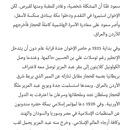
سعود ظنًا أن المشكلة شخصية، وغادر للعقبة ومنها لقبرص. لكن
الإخوان استمروا في التقدم ودخلوا مكة ببنادق منكسة لأسفل،
وأصر سعود على مغادرة الأسرة الهاشمية كاملةً للحجاز فأخرجهم
للأردن والعراق.
وفي بداية 1925 م حاصر الإخوان جدة قرابة عام دون أن يتدخل
الإنجليز رغم توسلات علي بن الحسين حاكمها. وعندما وصل
الكولونيل كلايتون إلى مقر عبد العزيز توصل معه لاعتراف
بريطانيا بضمه للحجاز مقابل تنازله عن الممر الذي يربط شرق
الأردن بالعراق. وبعدها استسلمت جدة وبويع عبد العزيز ملكًا
للحجاز وسلطان نجد وملحقاتها وسرعان ما اعترفت به الدول
الأوربية. وفي 1926 دعا لمؤتمر إسلامي بمكة حضره مندوبون
عن المنظمات الإسلامية في مصر وسوريا والسودان والهند
وكافة أرجاء العالم الإسلامي. وخرج منه عبد العزيز يحمل لقب