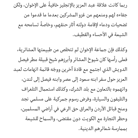
ربما كانت علاقة عبد العزيز بالإنجليز خافيةً على الإخوان، ولكن
جفاءه لهم ومنعهم من غزو المشركين بعدما ما قدموا من
تضحيات ودماء لإقامة دولته أثار حنقهم، وخاصةً تسامحه مع
الشيعة في الأحساء والقطيف.
وكذلك فإن جماعة الإخوان لم تتخلص من طبيعتها العشائرية،
فعلى رأسها كان شيوخ العشائر وأبرزهم شيخ قبيلة مطر فيصل
الدويش الذي اجتمع مع قادة آخرين ووجّه قائمة اتهامات لعبد
العزيز حول سفر ابنه سعود إلى مصر وابنه فيصل إلى لندن،
واتهموه بالتعاون مع بلد الشرك، وكذلك استعمال التلغراف
والتليفون والسيارة، وفرض رسوم جمركية على مسلمي نجد
ومنح قبائل الأردن والعراق حق الرعي في أراضي المسلمين،
وحظر التجارة مع الكويت دون مقتضى، والسماح للشيعة
بممارسة شعائرهم الدينية.