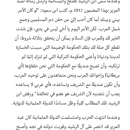
وعندما سعى ابن الرشيد للصلح والمسالمة وأرسل رسالة لعبد
العزيز بهذا المضمون 1917 م، كتب ابن سعود: “لو كان الأمر
بيني وبينك لَما كان أحب إليّ من حقن دم المسلمين وجمع
شمل العرب. لكن الأمر اليوم يا أخي ليس في يدي، فإن شئت
الخير لك وللعرب فإن السلام يمكن أن يتحقق بثلاثة شروط: أن
تقطع كل صلة لك بتلك الحكومة الوضيعة التي سببت الخسارة
لديننا ودنيانا وأعني الحكومة التركية التي لم تترك إثمًا لم
ترتكبه، وأن تصبح صديقًا مع الحكومة التي نحن حلفاؤها (أي
بريطانيا) وإخوانك العرب ونحن متعاهدون على توحيد العرب،
وأن تكون صديقًا مع الشريف وتساعده، فأي عربي لا يساعده
يجب أن نتجنبه لأن الشريف هو عضو في تحالفنا.” ورفض ابن
الرشيد تلك المطالب كليةً وظل مساندًا للدولة العثمانية للنهاية.
وعندما انتهت الحرب واستسلمت الدولة العثمانية كان عبد
العزيز قد انتصر على آل الرشيد وقويت دولته في نجد وأصبح