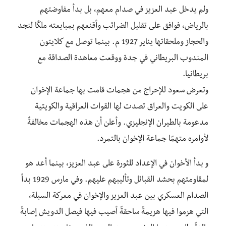
ولم يدخل عبد العزيز في صدام معهم، بل بدأ مفاوضتهم
بالرياض، فوافق على تقليل الضرائب وأقنعهم بمبايعته ملكًا لنجد
والحجاز وملحقاتها يناير 1927 م. بينما توصل مع كلايتون
المندوب البريطاني في جدة ووقعت معاهدة الصداقة مع
بريطانيا.
وتعرض سعود للإحراج من هجمات قامت بها جماعة الإخوان
على الكويت والعراق تصدت لها القوات العراقية والكويتية
مدعومة بالطيران الإنجليزي. وأعلن أن هذه الهجمات مخالفةٌ
لأوامره متهمًا جماعة الإخوان بالتمرد.
و بدأ الأخوان في الإعداد للثورة على عبد العزيز، بينما أعد هو
لمقاومتهم بحشد القبائل وتأليبهم عليهم. وفي مارس 1929 بدأ
الصدام العسكري بين عبد العزيز والإخوان في معركة السبلة،
التي هزموا فيها هزيمةً ساحقةً أصيب فيها فيصل الدويش إصابةً