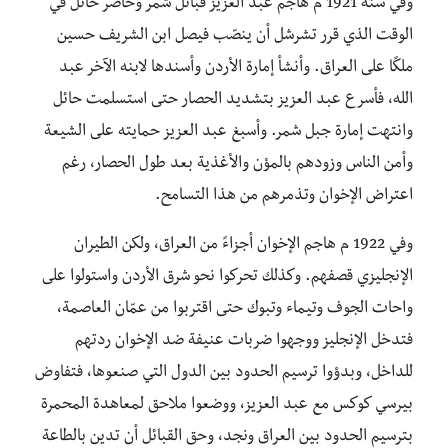
وفي سنة 1921 م هاجم عبد العزيز قبائل شمر وحاصر حائل في
الوقت الذي قرر تشرشل أن ينصّب فيصل ابن الشريف حسين
ملكًا على العراق. وأنشأ إمارة الأردن وأسندها لابنه الآخر عبد
الله، فأسرع عبد العزيز بتشديد الحصار حتى استسلمت حائل
وانتهت إمارة جبل شمر. وأسبغ عبد العزيز حمايته على الشيعة
وأمن الناس وزودهم بالمؤن والأغذية بعد طول الحصار، رغم
اعتراض الإخوان وتذمرهم من هذا التسامح.
وفي 1922 م هاجم الإخوان أجزاءً من العراق، ولكن الطيران
الإنجليزي قصفهم. وكذلك تحركوا نحو شرق الأردن واستولوا على
واحات الجوف وتيماء وتبوك حتى اقتربوا من عمّان العاصمة،
فتدخل الإنجليز ووجهوا ضربات عنيفة ضد الإخوان ردتهم
للداخل، وبدؤوا ترسيم الحدود بين الدول التي صنعوها، فتفاوض
بيرسي كوكس مع عبد العزيز، ووضعوا ملاحق لمعاهدة المحمرة
بترسيم الحدود بين العراق ونجد، وحق القبائل أن تدين بالطاعة