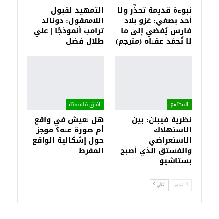
نبوءة قديمة تحذِّر ولا
التمهيد لقبول
أحد يصغي: غزو بلاد
اللامعقول: دونالد
فارس يُفضي إلى ما
ترامب أنموذجًا | علي
لا تُحمَد عقباه (مترجم)
طلال فضل
المجتمع
آفاق فلسفيّة‎
نظرية فيبلن: بين
هل نعيش في واقع
الاستهلاك
أم صورة عنه؟ موجز
الاستعراضي
حول إشكالية الواقع
والفستق الذي أصبح
المفرط
بستاشيو
السابق
التالي