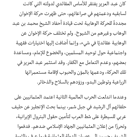
كان عبد العزيز يفتقر للأساس العقائدي لدولته التي كانت
لسابقيه ودعمتهم في صراعاتهم، حتى ظهرت حركة الإخوان
مجددةً للحركة الوهابية تحت قيادة أحفاد الشيخ محمد بن عبد
الوهاب وغيرهم من الشيوخ. ولم تختلف حركة الإخوان عن
الوهابية عقائديًا في شيء، وإنما أضافت إليها اختيارات فقهية
واجتماعية حول توحيد المسلمين، والخضوع للإمام، ومساعدة
بعضهم، وعدم التعامل مع الكفار. وقد استثمر عبد العزيز في
تلك الحركة، ودعمها بالمؤن والحبوب لإقامة مستعمراتها
الزراعية وتوطين البدو، وزوّدهم بالسلاح والذخائر.
وعندما اندلعت الحرب العالمية الثانية اعتمد العثمانيين على
حلفائهم آل الرشيد في جبل شمر، بينما بحث الإنجليز عن حليف
عربي للسيطرة على شط العرب لتأمين حقول البترول الإيرانية،
وتحرزًا من إعلان العثمانيين الجهاد الإسلامي ضدهم. فدفعوا
الشريف حسين إلى عصيان الدولة العثمانية فيما عرف بالثورة