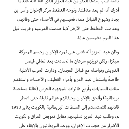
بالغةً طلب بعدها العفو من عبد العزيز الذي عفا عنه عندما
أدرك أنه لم يعد منافسًا. وتوجه للغطغط مركز الإخوان وأسر ابن
بجاد وشيوخ القبائل معه، فحبسهم في الأحساء حتى وفاتهم،
وهدمت الغطغط حتى الأرض كما هدمت الدرعية وخربت قبل
هذا اليوم بخمسين عامًا.
وظن عبد العزيز أنه قضى على تمرد الإخوان وحسم المعركة
مبكرًا، ولكن ثورتهم سرعان ما تجددت بعد تعافي فيصل
الدويش وتواصله مع قبائل العجمان. ودارت الحرب الأهلية
طاحنةً واستعان عبد العزيز بأمراء القطيف والأحساء، واستقدم
مئات السيارات وأربع طائرات للمجهود الحربي (غالبًا مساعدة
بريطانية) وألحق بالإخوان وحلفائهم هزائم ثقيلة حتى اضطر
قادتهم للاستسلام إلى السلطات البريطانية بالكويت يناير 1930
م، وطلب عبد العزيز تسليمهم مقابل تعويض العراق والكويت
الأضرار من هجمات الإخوان، ووعد البريطانيون بالإبقاء على