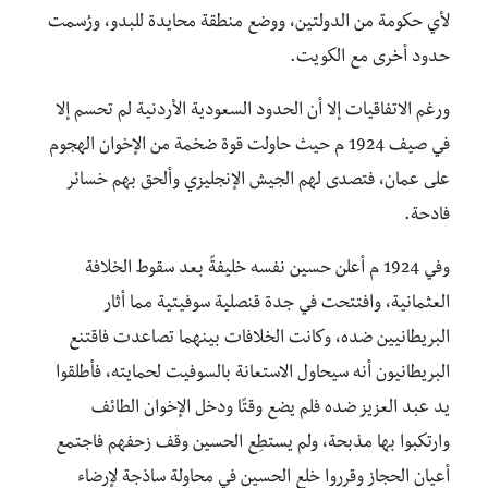
لأي حكومة من الدولتين، ووضع منطقة محايدة للبدو، ورُسمت
حدود أخرى مع الكويت.
ورغم الاتفاقيات إلا أن الحدود السعودية الأردنية لم تحسم إلا
في صيف 1924 م حيث حاولت قوة ضخمة من الإخوان الهجوم
على عمان، فتصدى لهم الجيش الإنجليزي وألحق بهم خسائر
فادحة.
وفي 1924 م أعلن حسين نفسه خليفةً بعد سقوط الخلافة
العثمانية، وافتتحت في جدة قنصلية سوفيتية مما أثار
البريطانيين ضده، وكانت الخلافات بينهما تصاعدت فاقتنع
البريطانيون أنه سيحاول الاستعانة بالسوفيت لحمايته، فأطلقوا
يد عبد العزيز ضده فلم يضع وقتًا ودخل الإخوان الطائف
وارتكبوا بها مذبحة، ولم يستطِع الحسين وقف زحفهم فاجتمع
أعيان الحجاز وقرروا خلع الحسين في محاولة ساذجة لإرضاء