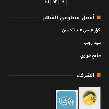
أفضل متطوعي الشهر
كرار عيسى عبد الحسين
سيد رجب
سامح هواري
الشركاء