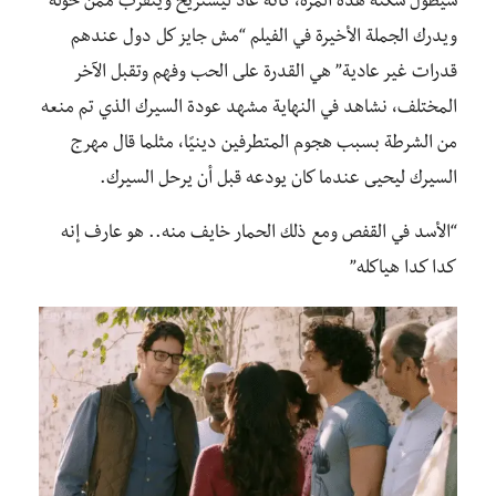
سيطول سكنه هذه المرة، كأنه عاد ليستريح ويتقرب ممن حوله
ويدرك الجملة الأخيرة في الفيلم “مش جايز كل دول عندهم
قدرات غير عادية” هي القدرة على الحب وفهم وتقبل الآخر
المختلف، نشاهد في النهاية مشهد عودة السيرك الذي تم منعه
من الشرطة بسبب هجوم المتطرفين دينيًا، مثلما قال مهرج
السيرك ليحيى عندما كان يودعه قبل أن يرحل السيرك.
“الأسد في القفص ومع ذلك الحمار خايف منه.. هو عارف إنه
كدا كدا هياكله”