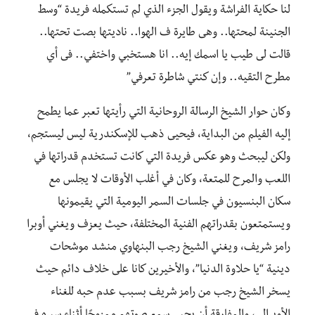
لنا حكاية الفراشة ويقول الجزء الذي لم تستكمله فريدة “وسط
الجنينة لمحتها.. وهى طايرة ف الهوا.. ناديتها بصت تحتها..
قالت لى طيب يا اسمك إيه.. انا هستخبي واختفي.. فى أي
مطرح التقيه.. وإن كنتي شاطرة تعرفي”
وكان حوار الشيخ الرسالة الروحانية التي رأيتها تعبر عما يطمح
إليه الفيلم من البداية، فيحيى ذهب للإسكندرية ليس ليستجم،
ولكن ليبحث وهو عكس فريدة التي كانت تستخدم قدراتها في
اللعب والمرح للمتعة، وكان في أغلب الأوقات لا يجلس مع
سكان البنسيون في جلسات السمر اليومية التي يقيمونها
ويستمتعون بقدراتهم الفنية المختلفة، حيث يعزف ويغني أوبرا
رامز شريف، ويغني الشيخ رجب البنهاوي منشد موشحات
دينية “يا حلاوة الدنيا”، والأخيرين كانا على خلاف دائم حيث
يسخر الشيخ رجب من رامز شريف بسبب عدم حبه للغناء