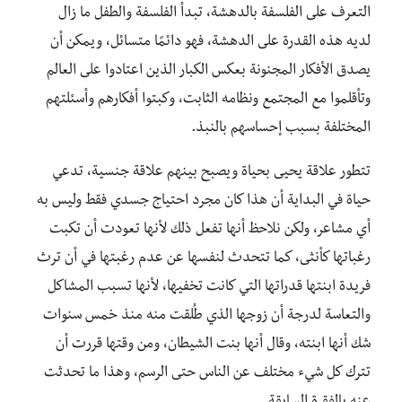
التعرف على الفلسفة بالدهشة، تبدأ الفلسفة والطفل ما زال
لديه هذه القدرة على الدهشة، فهو دائمًا متسائل، ويمكن أن
يصدق الأفكار المجنونة بعكس الكبار الذين اعتادوا على العالم
وتأقلموا مع المجتمع ونظامه الثابت، وكبتوا أفكارهم وأسئلتهم
المختلفة بسبب إحساسهم بالنبذ.
تتطور علاقة يحيى بحياة ويصبح بينهم علاقة جنسية، تدعي
حياة في البداية أن هذا كان مجرد احتياج جسدي فقط وليس به
أي مشاعر، ولكن نلاحظ أنها تفعل ذلك لأنها تعودت أن تكبت
رغباتها كأنثى، كما تتحدث لنفسها عن عدم رغبتها في أن ترث
فريدة ابنتها قدراتها التي كانت تخفيها، لأنها تسبب المشاكل
والتعاسة لدرجة أن زوجها الذي طُلقت منه منذ خمس سنوات
شك أنها ابنته، وقال أنها بنت الشيطان، ومن وقتها قررت أن
تترك كل شيء مختلف عن الناس حتى الرسم، وهذا ما تحدثت