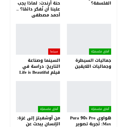
الفلسفة؟
حنة أرندت: لماذا يجب
علينا أن نُفكر دائمًا؟ ..
أحمد مصطفى
آفاق فلسفيّة‎
سينما
جماليات السيطرة
السينما وصناعة
وجماليات اللايقين
التاريخ: دراسة في
فيلم Life is Beautiful
آفاق فلسفيّة‎
آفاق فلسفيّة‎
هواوي Pura 90s Pro
من أوشفيتز إلى غزة:
Max: تجربة تصوير
الإنسان يبحث عن