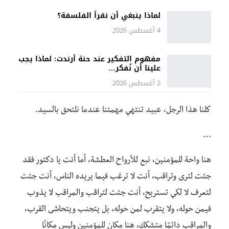
لماذا ينبغي أن نقرأ الفلسفة؟
4 أغسطس 2026
مفهوم التفكير عند حنة أرندت: لماذا يجب
علينا أن نُفكر…
2 أغسطس 2026
كلنا هذا الرجل، عبيد تنتهي مهمتنا عندما نلتحق بالسيد.
…
هنا واحة للمؤمنين، نبع للأرواح العطشة، أما أنت يا دكتور فقد
جئت لترى وتراقب، أنت لا ترغب فيما يريده الناس، أنت جئت
لتعرف لا لكي تستريح، أنت جئت لتراقب والمراقب لا يذوب
فيمن حوله، ولا يتقرب لمن حوله، بل يتجنب ويتحاشى القرب،
والمراقب دائمًا متشكك، هنا مكان للمؤمنين وليس مكانًا