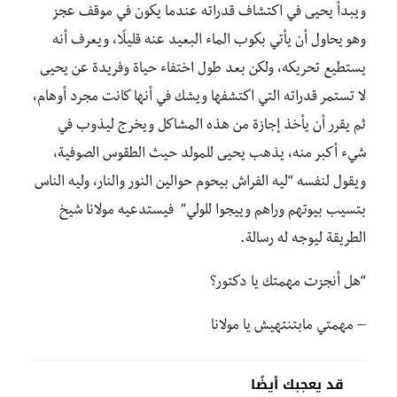
ويبدأ يحيى في اكتشاف قدراته عندما يكون في موقف عجز
وهو يحاول أن يأتي بكوب الماء البعيد عنه قليلًا، ويعرف أنه
يستطيع تحريكه، ولكن بعد طول اختفاء حياة وفريدة عن يحيى
لا تستمر قدراته التي اكتشفها ويشك في أنها كانت مجرد أوهام،
ثم يقرر أن يأخذ إجازة من هذه المشاكل ويخرج ليذوب في
شيء أكبر منه، يذهب يحيى للمولد حيث الطقوس الصوفية،
ويقول لنفسه “ليه الفراش بيحوم حوالين النور والنار، وليه الناس
بتسيب بيوتهم وراهم وييجوا للولي” فيستدعيه مولانا شيخ
الطريقة ليوجه له رسالة.
“هل أنجزت مهمتك يا دكتور؟
– مهمتي مابتنتهيش يا مولانا
قد يعجبك أيضًا