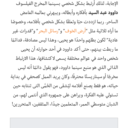
الإجابة، لذلك أرتبط بشكل شخصي بسينما المخرج الفيلسوف
داوود عبد السيد
بأفكاره وأبطاله، ويبهرني بعالمه الغامض
الساحر. ربما ازددت حبًا وتعلقًا بشكل شخصي بأفلامه، وخصوصًا
ما أراه ثلاثية مثل “
أرض الخوف
” و”
رسائل البحر
” و”قدرات غير
عادية” لكون بطلهم واحدًا هو يحيى، وهذا ليس مصادفة، فدائمًا
ما ربطت بينهم، حتى أكد داوود في أحد حوارته أن يحيى
شخص واحد في عوالم مختلفة يسعى لاكتشافها، هذا الارتباط
الذاتي الذي هو منبع سينما داوود، فهو يقول دائمًا أنه ليس
مخرجًا أو سيناريستًا محترفًا، وكان يريد العمل كصحفي في بداية
حياته، هو فقط يصنع أفلامه ليُشفَى من الحُمَّى التى تنتابه حين
تستولي عليه الفكرة، ويراهن على جمهوره الذي أنتمى لهم، من
الشبان متوسطي العمر، المتعلمين جيدًا، المثقفين، المتحررين!