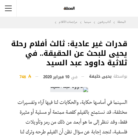
المحطة
آداب وفنون
سينما
مراجعات الأفلام
قدرات غير عادية: ثالث أفلام رحلة
يحيى للبحث عن الحقيقة.. في
ثلاثية داوود عبد السيد
بواسطة
يحيى خليفة
في
10 فبراير 2020
748
السينما في أساسها حكاية، والحكايات لنا فيها آراء وتفسيرات
مختلفة، قد نستمتع بالفيلم كقصة ممتعة أو مسلية أو مثيرة
فقط، وقد ننظر إلى ما هو أبعد من ذلك من رمز وتأويلات
فلسفية، لنجد إجابة عن سؤال نظن أن الفيلم طرحه وترك لنا