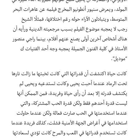
الأوبرالي، والمفارقة أن يحيى سمع صوتهم ممزوجًا أثناء سيره في
المولد، ويعرض سنيور أنطونيو المخرج فيلمه عن عاهرات البحر
المتوسط، ويتبادلون الآراء حوله رغم اختلافها، فمثلًا الشيخ
رجب لا يعجبه موضوع الفيلم بسبب مرجعيته الدينية ورأيه أن
هناك أشخاص آخرين أولى يصنع عنهم أفلام، بينما راجي منصور
الأستاذ في كلية الفنون الجميلة يعجبه وجه أحد الفتيات ك
“موديل”.
كانت حياة اكتشفت أن قدراتها التي كانت تخبئها ما زالت نارها
تحت الرماد عندما أحبت يحيى وكانت تستدعيه ويحيى لم
يكتشف قدرته إلا بعد أن رأى حياة وفريدة، فمن الممكن أنها
ليست قدرة أحدهم فقط ولكن قدرة الحب المشتركة، والتي
عندما استخدمتها في الحب صارت فعالة ولكن عندما حاولت
استخدامها في أغراض الجهة الأمنية فشلت، كذلك فريدة عندما
كانت تستخدم قدراتها في اللعب والمرح كانت تؤدي لسعادتها