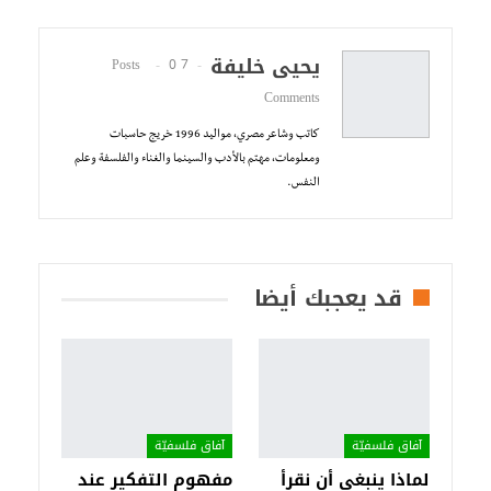
يحيى خليفة
0
7 Posts
Comments
كاتب وشاعر مصري، مواليد 1996 خريج حاسبات
ومعلومات، مهتم بالأدب والسينما والغناء والفلسفة وعلم
النفس.
قد يعجبك أيضا
آفاق فلسفيّة‎
آفاق فلسفيّة‎
لماذا ينبغي أن نقرأ
مفهوم التفكير عند