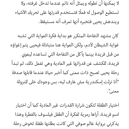
لا يمكنها أن تطوله ويمثل أنه نائم عندما تدخل غرفته، ولا
تستطيع الوصول له فعلًا فتستخدم قدرتها على تحريك الأشياء
ويندهش يحيى فتخبره أنها تعرف أنه مستيقظ.
كان مشهد التفاحة المتكرر هو بداية فكرة الغواية التي تشبه
غواية الشيطان لآدم، ولكن الغواية هنا متبادلة فيحيى يتم إغواؤه
من قبل فريدة بينما يأكل من التفاحة التي تساعده ليغوي
فريدة، للكشف عن قدراتها غير العادية وهي تفعل ذلك، ثم تبدأ
رحلة يحيى تصبح ذات معنى كما أخبر حياة عندما قابلها صدفة
“أنا نزلت إسكندرية مش عارف ليه، بس وجودك خلى للنزولة
معنى”.
اختيار الطفلة لتكون شرارة القدرات غير العادية كما أن اختيار
اسم فريدة، أراها رمزية لفكرة أن الطفل فيلسوف بالفطرة وهذا
يذكرني برواية عالم صوفي التي كانت بطلتها طفلة تخوض رحلة