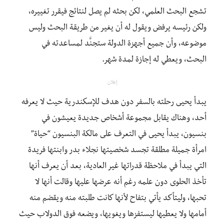
تشجع البحث العلمي، لكن بحثه لم يصل لنتائج فيقرر تغييره،
ولكن رئيسه يرفض ويقول له أن يغير من طريقة البحث وليس
موضوعه، وأن جميع أجهزة الدولة ستجنَّد لمساعدته في
البحث، ويعطي له إجازة لمدة شهر.
إعلان
يبدأ يحيى رحلته بالسفر دون هدف للإسكندرية حيث لا يعرفه
أحد، وهناك يقابل مجموعة أشخاص جديدة يعيشون في
بنسيون، يبدأ يحيى في التعرف على مالكة البنسيون “حياة”
امرأة جميلة مطلقة تجسد شخصيتها نجلاء بدر وابنتها فريدة
التي يبدأ في ملاحظة قدراتها غير العادية، بعد أن يعرف أنها
تأخذ الحلوى دون علمه رغم أنه عرضها عليها وقالت أنها لا
تحبها، وليتأكد يأتي بتفاح لأنها كانت طلبته منه ويقضم منه
أمامها ولا يعطيها ليستفزها ويغويها، ويضعه فوق الدولاب حيث