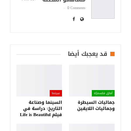
0 Comments
قد يعجبك أيضا
آفاق فلسفيّة‎
سينما
جماليات السيطرة
السينما وصناعة
وجماليات اللايقين
التاريخ: دراسة في
فيلم Life is Beautiful