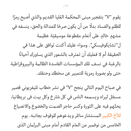
إعلان
يقوم “V” بتفجير مبنى المحكمة العُليا القديم والذي أصبح رمزًا
للظلم والفساد بدلًا من أن يكون صرحًا للعدالة والحق، ينسفه في
مشهدٍ خالدٍ على أنغام مقطوعة موسيقيّة عظيمة
ل”تشايكوفيسكي”. وسواء عليك أكنت توافق على هذا في
الحقيقة أم لا فعليك أن تعترف بالشعور الذي يساورك أحيانًا
بالرغبة في نسف تلك المؤسسات الفاسدة الظالمة والبيروقراطية
حتى ولو بصورة رمزية للتعبير عن سخطك وحنقك.
في صباح اليوم التالي ينجح “V” في نشر خطاب تليفزيوني قصير
مسجّل ليراه ويسمعه الناس في كل شارع وكل بيت فى بريطانيا،
يحثّهم فيه على الثورة وكسر حاجز الصمت والخضوع والانصياع
للأخ الكبير
المستشار ساتلر ويدعوهم للوقوف بجانبه. يوم
الخامس من نوفمبر من العام القادم أمام مبنى البرلمان الذى