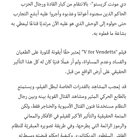
دي مونت كريستو”- بالانتقام من كبار القادة ورجال الحزب
الحاكم الذين سجنوه أعوامًا وعذبوه وأجروا عليه أبشع التجارب
حتى حولوه إلى الوحش الذي هو عليه الآن مرتديًا قناعًا ليغطي به
بشاعة ما فعلوه به.
فيلم “V for Vendetta” يُعتبر حقًا أيقونة للثورة على الطغيان
والفساد وعدم المساواة، ولم أر عملًا فنيًا كان له كل هذا التأثير
الحقيقي على أرض الواقع من قبل.
قد يُعجب المشاهِد بالقدرات الخاصة لبطل الفيلم، ويستمتع
بالطابع الحركي المثير ومشاهد القتال القوية بينه وبين رجال
النظام مستخدمًا فنون القتال الآسيوية والخناجر فقط، ولكن
المتعة الحقيقية والتأثير الأكبر للفيلم في الأفكار والمعاني
والرموز الرائعة التي يطرحها، وفي طريقة تصويره العبقريّة للنظام
الفاشي السلطوي الديكتاتوري وكيفية إحكام قبضته وسيطرته