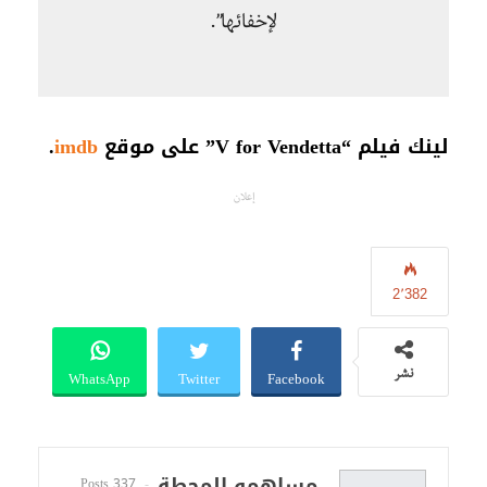
لإخفائها”.
لينك فيلم “V for Vendetta” على موقع
imdb
.
إعلان
2٬382
WhatsApp
Twitter
Facebook
نشر
مساهمو المحطة
337 Posts