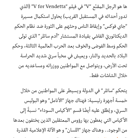
ها هو الرجل المقنّع “V” في فيلم “V for Vendetta” (الذي
تدور أحداثه في المستقبل القريب) يحاول استكمال مسيرة
“جاي فوكس” وإيقاظ الناس وحثهم على الثورة ضد نظام الحكم
الديكتاتوريّ الفاشي بقيادة المستشار “آدم ساتلر” الذي تولى
الحكم وَسط الفوضى والخوف بعد الحرب العالمية الثالثة، وحكم
البلاد بالحديد والنار، ويعيش في مخبأ سريّ شديد الحراسة
تحت الأرض، ويتواصل مع المواطنين ووزرائه ومساعديه من
خلال الشاشات فقط.
يتحكم “ساتلر” في الدولة ويسيطر على المواطنين من خلال
خمسة أجهزة رئيسية: فهناك جهاز “الأنامل” وهو البوليس
السريّ، ويُطلق عليه أيضًا قسم “الأكياس السوداء” نسبةً إلى
الأكياس التي يغطون بها رؤوس المعتقلين الذين يختفون بعدها
من الوجود.. وهناك جهاز “اللسان” و هو الآلة الإعلامية القذرة