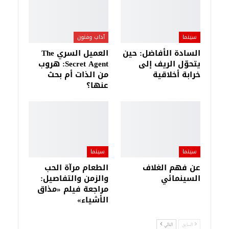
سينما
آداب وفنون
السادة الأفاضل: حين
العميل السري The
يتحوّل الريف إلى
Secret Agent: هروب
خرابة أخلاقية
من الذات أم بحث
عنها؟
سينما
سينما
عن فهم الغلاف
الطعام مرآة الحب
السينمائي
والزمن والتفاصيل:
مراجعة فيلم «مذاق
الأشياء»
السابق
التالي