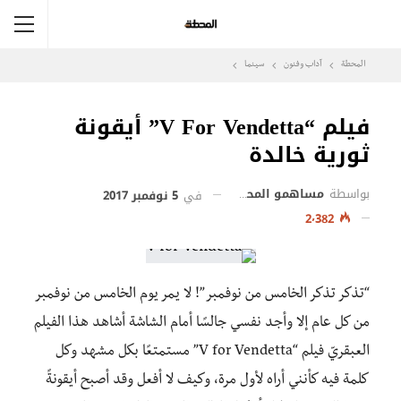
المحطة
آداب وفنون
سينما
فيلم “V For Vendetta” أيقونة
ثورية خالدة
بواسطة
مساهمو المحطة
في
5 نوفمبر 2017
2٬382
“تذكر تذكر الخامس من نوفمبر”! لا يمر يوم الخامس من نوفمبر
من كل عام إلا وأجد نفسي جالسًا أمام الشاشة أشاهد هذا الفيلم
العبقريّ فيلم “V for Vendetta” مستمتعًا بكل مشهد وكل
كلمة فيه كأنني أراه لأول مرة، وكيف لا أفعل وقد أصبح أيقونةً