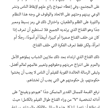
على المجتمع، وفي إعطاء نموذج رائع ملهِم لإيقاظ الناس ونشر
الوعي بينهم وحثهم على الاتحاد والوقوف في وجه هذا النظام
والثورة على الظلم والطغيان، واختزال ذلك في رمز بسيط ومعبر
جدًا وهو القناع الذي يرتديه الجميع فلا تستطيع أن تعرف إذا
كان مَن خلف القناع صغيرًا أم كبيرًا، أبيضًأ أم أسودًا، رجلًا أم
امرأةً، ولكن فقط تعرف الفكرة التي خلف القناع.
ذلك القناع الذي ارتداه بعد ذلك ملايين الشباب يملؤهم الأمل
والعزم على انتزاع حريتهم وحقوقهم وتغيير عالمهم لعالم أفضل.
وتبقى الرسالة الخالدة القوية للفيلم أن الناس لا يجب أن يخشوا
حكومتهم، بل حكومتهم هي التي يجب أن تخشاهم.
نرفع القبعة للممثل القدير المتمكن جدًا “هيوجو ويفينج” على
أدائه لشخصية “V” من وراء القناع طوال الفيلم بالكامل؛ حيث
استطاع أن يُوّصل لنا كل هذه الرسائل والأفكار والمشاعر ببراعة