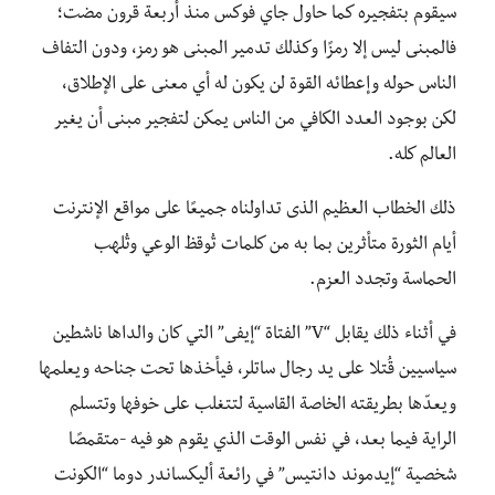
سيقوم بتفجيره كما حاول جاي فوكس منذ أربعة قرون مضت؛
فالمبنى ليس إلا رمزًا وكذلك تدمير المبنى هو رمز، ودون التفاف
الناس حوله وإعطائه القوة لن يكون له أي معنى على الإطلاق،
لكن بوجود العدد الكافي من الناس يمكن لتفجير مبنى أن يغير
العالم كله.
ذلك الخطاب العظيم الذى تداولناه جميعًا على مواقع الإنترنت
أيام الثورة متأثرين بما به من كلمات تُوقظ الوعي وتُلهب
الحماسة وتجدد العزم.
في أثناء ذلك يقابل “V” الفتاة “إيفى” التي كان والداها ناشطين
سياسيين قُتلا على يد رجال ساتلر، فيأخذها تحت جناحه ويعلمها
ويعدّها بطريقته الخاصة القاسية لتتغلب على خوفها وتتسلم
الراية فيما بعد، في نفس الوقت الذي يقوم هو فيه -متقمصًا
شخصية “إيدموند دانتيس” في رائعة أليكساندر دوما “الكونت