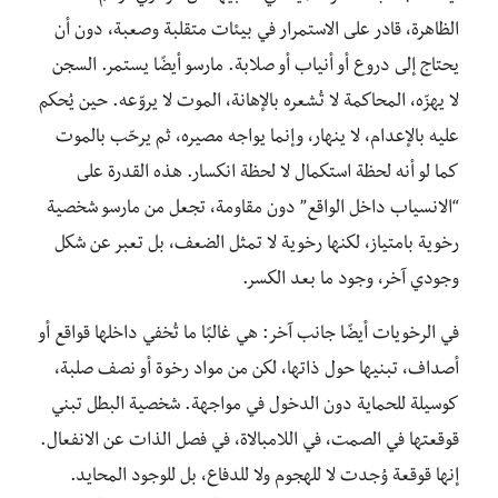
الظاهرة، قادر على الاستمرار في بيئات متقلبة وصعبة، دون أن
يحتاج إلى دروع أو أنياب أو صلابة. مارسو أيضًا يستمر. السجن
لا يهزّه، المحاكمة لا تُشعره بالإهانة، الموت لا يروّعه. حين يُحكم
عليه بالإعدام، لا ينهار، وإنما يواجه مصيره، ثم يرحّب بالموت
كما لو أنه لحظة استكمال لا لحظة انكسار. هذه القدرة على
“الانسياب داخل الواقع” دون مقاومة، تجعل من مارسو شخصية
رخوية بامتياز، لكنها رخوية لا تمثل الضعف، بل تعبر عن شكل
وجودي آخر، وجود ما بعد الكسر.
في الرخويات أيضًا جانب آخر: هي غالبًا ما تُخفي داخلها قواقع أو
أصداف، تبنيها حول ذاتها، لكن من مواد رخوة أو نصف صلبة،
كوسيلة للحماية دون الدخول في مواجهة. شخصية البطل تبني
قوقعتها في الصمت، في اللامبالاة، في فصل الذات عن الانفعال.
إنها قوقعة وُجدت لا للهجوم ولا للدفاع، بل للوجود المحايد.