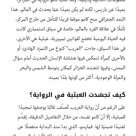
منظومات أخلاقية ودينية. وقد كتب كامو الرواية في الجزائر،
بعيدًا عن باريس، لكنه لم يكن بعيدًا عمّا يحدث في العالم. هذا
البُعد الجغرافي منح كامو موقعًا فريدًا للتأمّل من خارج المركز،
تأمّلًا في علاقة الفرد بالعالم، خاصة في سياق استعماري كانت
فيه الحياة اليومية تخضع لقوانين تمييزية، عبثية هي الأخرى.
في هذا السياق، جاءت “الغريب” كنوع من التمرّد الهادئ، أو
بالأحرى كمرآة تنعكس فيها هشاشة الإنسان الحديث أمام سؤال
المعنى، وفيها تتجسّد الجزائر كمكان يتوسط الشمس والبحر
والعزلة الوجودية، أكثر من كونها بلدًا بعينه.
كيف تجسّدت العبثية في الرواية؟
على الرغم من أنّ رواية الغريب تُصنَّف غالبًا يوصفها تمجيدًا
للعبثية، إلّا أنّ كامو نفسه، من خلال التفاصيل الدقيقة، يُقدِّم
تفنيدًا ضمنيًا لها. فمارسو، الذي بدا منذ البداية منفصلًا عن