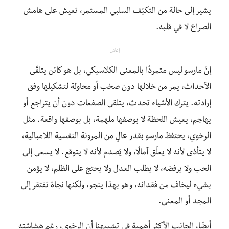
يشير إلى حالة من التكيّف السلبي المستمر، تعيش على هامش
الصراع لا في قلبه.
إعلان
إنّ مارسو ليس متمردًا بالمعنى الكلاسيكي، بل هو كائن يتلقّى
الأحداث، يمر من خلالها دون صخب أو محاولة لتشكيلها وفق
إرادته. يترك الأشياء تحدث، يتلقى الصفعات دون أن يتراجع أو
يهاجم، يعيش اللحظة لا بوصفها ملهمة، بل بوصفها واقعة. مثل
الرخوي، يحتفظ مارسو بقدر عالٍ من المرونة النفسية اللامبالية،
لا يتأذى لأنه لا يعلّق آمالًا، ولا يُصدم لأنه لا يتوقع. لا يسعى إلى
الحب ولا يرفضه، لا يطلب العدل ولا يحتج على الظلم، لا يؤمن
بشيء ليخاف من فقدانه، وهو بهذا ينجو، ولكنها نجاة تفتقر إلى
المجد أو المعنى.
أيضًا، الجانب الأكثر أهمية في تشبيهنا أن الرخوي، رغم هشاشته