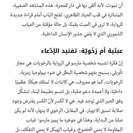
أن تموت، لأنه ألقى بها في دار للعجزة. هذه المشاهد الصغيرة،
المتناثرة في قلب الحياد الظاهري، تفتح الباب أمام قراءة جديدة
للرواية، لا ترى في العبث يقينًا، بل حالة مؤقتة من الغياب
الشعوري الذي لا يلغي جذور الإنسان الداخلية.
عبثية أم رَخَويّة: تفنيد الإدّعاء
إنّ فكرة تشبيه شخصية مارسو في الرواية بالرخويات هي مجاز
تأويلي، يسمح بفهم شخصية البطل في ضوء بيولوجيا رمزية.
الرخويات، كما هو معروف، هي كائنات لا تمتلك هيكلًا عظميًا
داخليًا، ولا أعمدة دعم صلبة، بل تتسم بطبيعة ليّنة، تتشكَّل
وفق الحيز الذي توجد فيه. هي لا تُكسر لأنّ الكسر يفترض وجود
صلابة تسبق الانهيار. في المقابل، الرخوي لا ينهار، لأنه لم يكن
صلبًا من البداية. وهذا في جوهره ما يميز مارسو: غياب
المقاومة لا يعني الخضوع، وغياب الهيكل لا يعني التفكك، بل