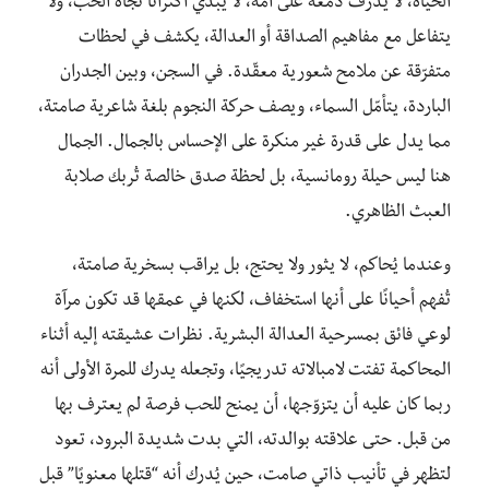
الحياة، لا يذرف دمعة على أمه، لا يُبدي اكتراثًا تجاه الحب، ولا
يتفاعل مع مفاهيم الصداقة أو العدالة، يكشف في لحظات
متفرّقة عن ملامح شعورية معقّدة. في السجن، وبين الجدران
الباردة، يتأمّل السماء، ويصف حركة النجوم بلغة شاعرية صامتة،
مما يدل على قدرة غير منكرة على الإحساس بالجمال. الجمال
هنا ليس حيلة رومانسية، بل لحظة صدق خالصة تُربك صلابة
العبث الظاهري.
وعندما يُحاكم، لا يثور ولا يحتج، بل يراقب بسخرية صامتة،
تُفهم أحيانًا على أنها استخفاف، لكنها في عمقها قد تكون مرآة
لوعي فائق بمسرحية العدالة البشرية. نظرات عشيقته إليه أثناء
المحاكمة تفتت لامبالاته تدريجيًا، وتجعله يدرك للمرة الأولى أنه
ربما كان عليه أن يتزوّجها، أن يمنح للحب فرصة لم يعترف بها
من قبل. حتى علاقته بوالدته، التي بدت شديدة البرود، تعود
لتظهر في تأنيب ذاتي صامت، حين يُدرك أنه “قتلها معنويًا” قبل