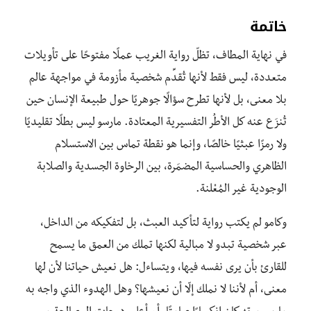
خاتمة
في نهاية المطاف، تظلّ رواية الغريب عملًا مفتوحًا على تأويلات
متعددة، ليس فقط لأنها تُقدِّم شخصية مأزومة في مواجهة عالم
بلا معنى، بل لأنها تطرح سؤالًا جوهريًا حول طبيعة الإنسان حين
تُنزَع عنه كل الأطُر التفسيرية المعتادة. مارسو ليس بطلًا تقليديًا
ولا رمزًا عبثيًا خالصًا، وإنما هو نقطة تماس بين الاستسلام
الظاهري والحساسية المضمَرة، بين الرخاوة الجسدية والصلابة
الوجودية غير المُعْلنة.
وكامو لم يكتب رواية لتأكيد العبث، بل لتفكيكه من الداخل،
عبر شخصية تبدو لا مبالية لكنها تملك من العمق ما يسمح
للقارئ بأن يرى نفسه فيها، ويتساءل: هل نعيش حياتنا لأن لها
معنى، أم لأننا لا نملك إلّا أن نعيشها؟ وهل الهدوء الذي واجه به