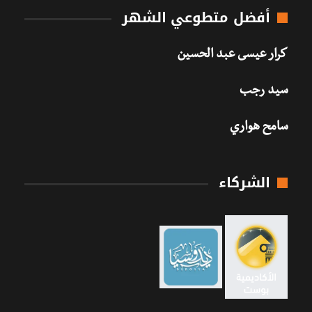
أفضل متطوعي الشهر
كرار عيسى عبد الحسين
سيد رجب
سامح هواري
الشركاء