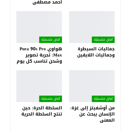
أحمد مصطفى
آفاق فلسفيّة‎
آفاق فلسفيّة‎
جماليات السيطرة
هواوي Pura 90s Pro
وجماليات اللايقين
Max: تجربة تصوير
وشحن تناسب كل يوم
آفاق فلسفيّة‎
آفاق فلسفيّة‎
من أوشفيتز إلى غزة:
السلطة الحرة: حين
الإنسان يبحث عن
تنتج السلطة الحرية
المعنى