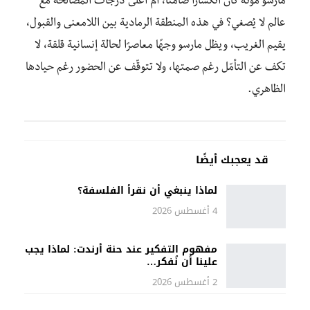
مارسو موته كان انكسارًا صامتًا، أم أعلى درجات المصالحة مع
عالم لا يُصغي؟ في هذه المنطقة الرمادية بين اللامعنى والقبول،
يقيم الغريب، ويظل مارسو وجهًا معاصرًا لحالة إنسانية قلقة، لا
تكف عن التأمّل رغم صمتها، ولا تتوقّف عن الحضور رغم حيادها
الظاهري.
قد يعجبك أيضًا
لماذا ينبغي أن نقرأ الفلسفة؟
4 أغسطس 2026
مفهوم التفكير عند حنة أرندت: لماذا يجب
علينا أن نُفكر…
2 أغسطس 2026