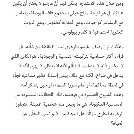
ومن خلال هذه الاستعارة، يمكن فهم أنّ مارسو لا يختار أن يكون
عبثيًا، بل هو نتيجة مناخ عبثي، مجتمع فاقد للبوصلة، يتعامل
مع المشاعر كواجبات، ومع العدالة كطقوس، ومع الموت
كعقوبة اجتماعية لا كقدر بيولوجي.
وهكذا، فإنّ وصف مارسو بالرخوي ليس انتقاصًا من شأنه، بل
قراءة أكثر حساسية لتركيبته النفسية والوجودية. هو الكائن الذي
لا ينكسر لأنه لا يتصلب، لا يتألم لأنه لا ينتظر، لا يهزم لأنه لا
يدخل في صراع. لكنه مع ذلك، يبقى إنسانًا، تظهر مشاعره فجأة
في لحظة محاكمة، أو أمام صورة السماء، أو حين يتذكر أمه.
وهذه الشروخ الصغيرة في قوقعته، تلك اللحظات المتسربة من
الحساسية المكبوتة، هي ما يجعل منه شخصية عميقة، تتجاوز
الرخوية لتطرح سؤالًا: هل النجاة من الألم تعني التخلّي عن
الحياة؟