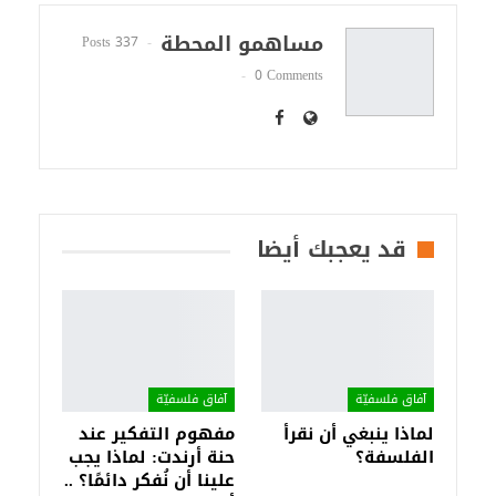
مساهمو المحطة
337 Posts
0 Comments
قد يعجبك أيضا
آفاق فلسفيّة‎
آفاق فلسفيّة‎
لماذا ينبغي أن نقرأ
مفهوم التفكير عند
الفلسفة؟
حنة أرندت: لماذا يجب
علينا أن نُفكر دائمًا؟ ..