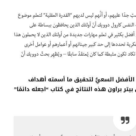
ٌ جدًا عليهم، أو أنَّهم ليس لديهم “القدرة العقلية” لتعلم موضوع
 النفس كارول دوويك أنّ أولئك الذين يحافظون ببساطة على
أفضل بكثير في تعلم مهارات جديدة من أولئك الذين لا يحملون هذا
لفكرية تحددها إلى حد كبير جيناتهم أو أعمارهم أو عوامل أخرى
كاد تكون مثبطة كما كان يُعتقَدُ سابقًا – ويُظهِر بحثُ دوويك أنّ
ن الأفضل السعيُّ لتحقيق ما أسمته أهداف
ص بيتر براون هذه النتائج في كتاب “اجعله دائمًا”