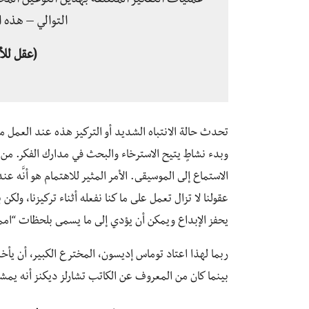
عمليات التفكير المتعلقة بهذين النوعين المخ
التوالي – هذه ا
(عقل للأر
تحدث حالة الانتباه الشديد أو التركيز هذه عند العمل 
وبدء نشاطٍ يتيح الاسترخاء والبحث في مدارك الفكر. من 
الاستماع إلى الموسيقى. الأمر المثير للاهتمام هو أنَّه ع
عقولنا لا تزال تعمل على ما كنا نفعله أثناء تركيزنا، ولك
يحفز الإبداع ويمكن أن يؤدي إلى ما يسمى بلحظات “اممم
ربما لهذا اعتاد توماس إديسون، المخترع الكبير، أن يأخ
بينما كان من المعروف عن الكاتب تشارلز ديكنز أنه يمشي