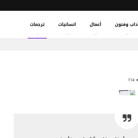
داب وفنون
أعمال
انسانيات
ترجمات
114