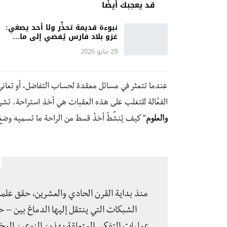
قد يعجبك أيضًا
نبوءة قديمة تحذِّر ولا أحد يصغي:
غزو بلاد فارس يُفضي إلى ما…
29 مايو 2026
عندما تتعثر في مسائل معقدة لحساب التفاضل، أو تعاني
الفعَّالة للتغلب على هذه العقبات هي أخذ استراحة. تشرح 
والعلوم
” كيف يُنشِّطُ أخذُ قسط من الراحة ما تسميه وضعَ 
منذ بداية القرن الحادي والعشرين، حقق علما
الشبكات التي ينتقل إليها الدماغ بين – 