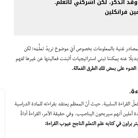
د أتذكر، لكن أشركني لأتعلم.
ين فرانكلين
لمصادر غنية بالمعلومات بخصوص أيّ موضوع نريدُ تعلُّمَه؛ لكن
وبديلًا عنه يمكننا تبني استراتيجيات أثبتت فعاليتها عن غيرها لفهم
اء الضوء على بعض تلك الطرق الفعالة.
ة.
علُ القراءة السلبية. حيث أنّ المعظم يعتقد بقراءته للمادة الدراسية
ة آملين أنهم سيربحون اليناصيب. وفي حقيقة الأمر، القراءةُ أداةٌ
يتر براون في كتابه علم التعلم الناجح عيوب القراءة: