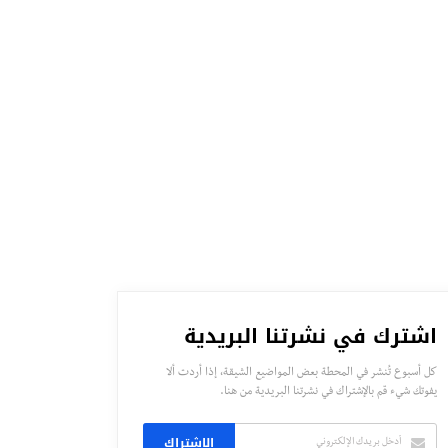
اشترك في نشرتنا البريدية
كل أسبوع تُنشر في المحطة بعض المواضيع الشيقة، إذا أردت ألا
يفوتك شيء قم بالإشتراك في نشرتنا البريدية من هنا.
الاشتراك