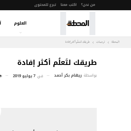
من نحن؟
اكتب معنا
تبرع للمحتوى
العلوم
آ
المحطة
ترجمات
طريقك لتَعلُم أكثر إفادة
طريقك لتَعلُم أكثر إفادة
بواسطة
ريهام بكر أحمد
في
7 يوليو 2019