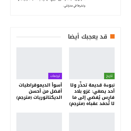
ونشرها في مدوّنتي.
قد يعجبك أيضا
تاريخ
ترجمات
نبوءة قديمة تحذِّر ولا
أسوأ الديموقراطيات
أحد يصغي: غزو بلاد
أفضل من أحسن
فارس يُفضي إلى ما
الديكتاتوريات (مترجم)
لا تُحمَد عقباه (مترجم)