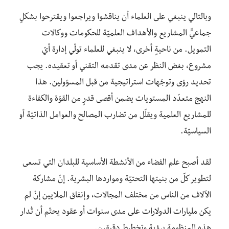
وبالتالي ينبغي على العلماء أن يناقشوا ويراجعوا ويقترحوا بشكلٍ
جماعيٍّ المشاريع والأهداف العلميّة للحكومات ووكالات
التمويل. من ناحيةٍ أخرى، لا ينبغي للعلماء تولّي إدارة أيّ
مشروع، بغض النظر عن مدى تقدمه التقني أو تعقيده. يجب
تحديد رؤى وتوجّهات استراتيجية من قبل المسؤولين. هذا
النهج متعدّد المستويات يضمن أقصى قدرٍ من القوّة والكفاءة
للمشاريع العلمية ويقلّل من تضارب المصالح والعوامل الذاتيّة أو
السياسيّة.
لقد أصبح علم الفضاء من الأنشطة الأساسية للبلدان التي تسعى
لتطوير كلّ من بنيتها التحتيّة ومواردها البشرية. إنّ مشاركة
الآلاف من الناس من مختلف المجالات، وإنفاق الملايين إنْ لم
يكن مليارات الدولارات على مدى سنوات أو عقود يحتّم أن تُدار
هذه المنظومة برؤية وتخطيط دقيقين.