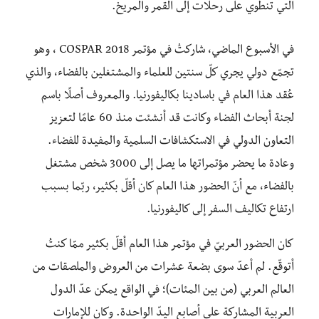
التي تنطوي على رحلات إلى القمر والمريخ.
في الأسبوع الماضي، شاركتُ في مؤتمر COSPAR 2018 ، وهو
تجمّع دولي يجري كلّ سنتين للعلماء والمشتغلين بالفضاء، والذي
عُقد هذا العام في باسادينا بكاليفورنيا. والمعروف أصلًا باسم
لجنة أبحاث الفضاء وكانت قد أنشئت منذ 60 عامًا لتعزيز
التعاون الدولي في الاستكشافات السلمية والمفيدة للفضاء.
وعادة ما يحضر مؤتمراتها ما يصل إلى 3000 شخص مشتغل
بالفضاء، مع أنّ الحضور هذا العام كان أقلّ بكثير، ربّما بسبب
ارتفاع تكاليف السفر إلى كاليفورنيا.
كان الحضور العربيّ في مؤتمر هذا العام أقلّ بكثير ممّا كنتُ
أتوقّع. لم أعدّ سوى بضعة عشرات من العروض والملصقات من
العالم العربي (من بين المئات)؛ في الواقع يمكن عدّ الدول
العربية المشاركة على أصابع اليدّ الواحدة. وكان للإمارات