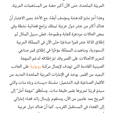
العربيّة المتّحدة، حتى الآن أكبر حصّة من المساهمات العربيّة.
وهذا أمرٌ مثيرٌ للدهشة ومؤسف أيضًا، مع الأخذ بعين الاعتبار أنّ
هناك أكثر من عشر دول عربيّة تمتلك برامج فضائية نشطة وفي
بعض الحالات مزدهرة للغاية وطموحة. فعلى سبيل المثال تّم
إطلاق ثلاثة عشر قمرًا صناعيًا حتّى الآن في المملكة العربية
السعودية، وساهمت المملكة مؤخّرًا في إطلاق قمر صناعي
لتعزيز الاتّصالات على القمر وقد تمّ إطلاقه لدعم المهمّة
الصينية القادمة التي تهدف لإيصال مركبة
روبوتية
على الجانب
البعيد من القمر. يوجد في الإمارات العربيّة المتّحدة العديد من
الأقمار الصناعيّة قيد التشغيل: سلسلة دبيسات وياه سات والتي
سيتمّ قريبًا تعزيزها بقمر خليفة سات. وستُطلق “مهمّة أمل” إلى
المريخ بعد عامين من الآن، وستقوم بإرسال رائد فضاء إماراتي
إلى الفضاء في المستقبل القريب. كما أنّ هناك دول عربية