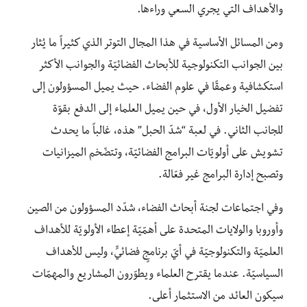
والأهداف التي يجري السعي وراءها.
ومن المسائل الأساسية في هذا المجال التوتر الذي كثيراً ما يُثار
بين الجوانب التكنولوجية للأبحاث الفضائيّة والجوانب الأكثر
استكشافية وعمقًا في علوم الفضاء. حيث يميل المسؤولون إلى
تفضيل الخيار الأول، في حين يميل العلماء إلى الدفع بقوّة
للجانب الثاني. في لعبة “شدّ الحبل” هذه، غالباً ما يحدث
تشويش على أولويّات البرامج الفضائيّة، وتتضّخم الميزانيات
وتصبح إدارة البرامج غير فعّالة.
وفي اجتماعات لجنة أبحاث الفضاء، شدّد المسؤولون من الصين
وأوروبا والولايات المتحدة على أهمّيّة إعطاء الأولويّة للأهداف
العلميّة والتكنولوجيّة في أيّ برنامجٍ فضائيٍّ، وليس للأهداف
السياسيّة. عندما يقترح العلماء ويطوّرون المشاريع والمهمّات
سيكون العائد من الاستثمار أعلى.