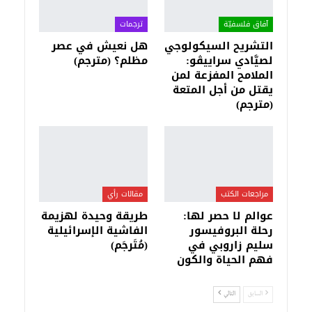
آفاق فلسفيّة‎
ترجمات
التشريح السيكولوجي
هل نعيش في عصر
لصيَّادي سراييڤو:
مظلم؟ (مترجم)
الملامح المفزعة لمن
يقتل من أجل المتعة
(مترجم)
مراجعات الكتب
مقالات رأي
عوالم لا حصر لها:
طريقة وحيدة لهزيمة
رحلة البروفيسور
الفاشية الإسرائيلية
سليم زاروبي في
(مُتَرجَم)
فهم الحياة والكون
السابق
التالي