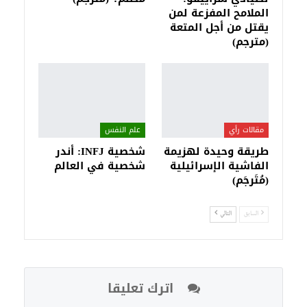
الملامح المفزعة لمن
يقتل من أجل المتعة
(مترجم)
مقالات رأي
علم النفس
طريقة وحيدة لهزيمة
شخصية INFJ: أندر
الفاشية الإسرائيلية
شخصية في العالم
(مُتَرجَم)
السابق
التالي
اترك تعليقا