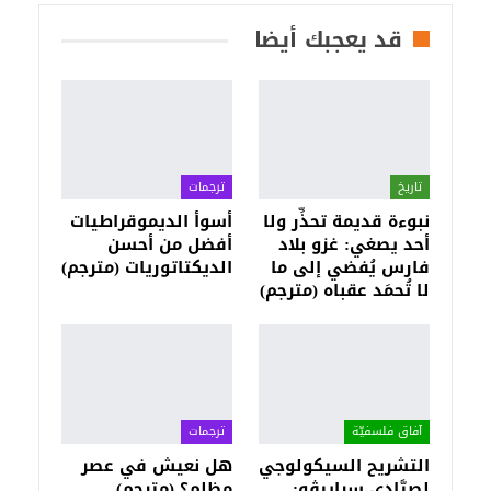
قد يعجبك أيضا
تاريخ
ترجمات
نبوءة قديمة تحذِّر ولا
أسوأ الديموقراطيات
أحد يصغي: غزو بلاد
أفضل من أحسن
فارس يُفضي إلى ما
الديكتاتوريات (مترجم)
لا تُحمَد عقباه (مترجم)
آفاق فلسفيّة‎
ترجمات
التشريح السيكولوجي
هل نعيش في عصر
لصيَّادي سراييڤو:
مظلم؟ (مترجم)