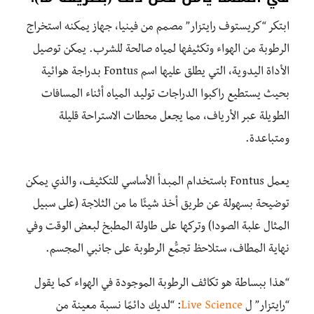
ابتكر “كريستوف رايتزار” مصمم من فينيا، جهاز يمكنه استخراج
الرطوبة من الهواء وتكثيفها لمياه صالحة للشرب. يمكن توصيل
الأداة اليدوية، التي يطلق عليها اسم Fontus بدراجة هوائية
بحيث يستطيع راكبوا الدراجات توليد المياه أثناء المسافات
الطويلة عبر الأرياف، مما يجعل محطات الاستراحة قليلة
ومتباعدة.
يعمل Fontus باستخدام المبدأ الأساسي للتكثيف، والذي يمكن
توضيحة بسهولة عن طريق أخذ شيئًا ما من الثلاجة (على سبيل
المثال علبة الصودا) وتركها على طاولة المطبخ لبعض الوقت وفي
نهاية المطاف، ستلاحظ تجمُّع الرطوبة على جانبي المجسم.
“هذا ببساطة هو تكاثف الرطوبة الموجودة في الهواء كما يقول
“رايتزار” ل
Live Science
: “لديك دائمًا نسبة معينة من