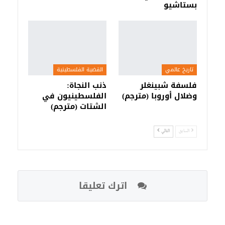
بستاشيو
تاريخ عالمي
القضية الفلسطينية
فلسفة شبينغلر
ذنب النجاة:
وضلال أوروبا (مترجم)
الفلسطينيون في
الشتات (مترجم)
السابق
التالي
اترك تعليقا