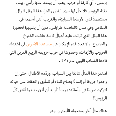
بمعنى : أي كارثة أو حرب، يجب أن يبتعد عنها رأسي، بينما
بقيّة الرؤوس فلا حلّ لها سوى القصّ والجزّ. هذا المثل لا زال
مستعملاً لدى الأوساط الشبابيّة، والغريب أنني أسمعه في
المقاهي وفي مدن كالعاصمة طرابلس، دون أن ينتبهوا لخطورة
هذا المثل الذي تربّتْ عليه أجيالٌ كاملة عاشت الخنوع
والخضوع، والابتعاد قدر الإمكان عن
مساعدة الآخرين
في اشتداد
الحروب والأزمات، وخصوصًا في حرب -زوبعة الربيع العربي التي
قادها الشباب الليبي عام ٢٠١١ .
استمرّ هذا المثلُ شائعًا بين الشباب، وردّده الأطفال، حتى إن
وجدوا جريحًا أو إنسانًا يحتاج للماء أو للمأوى والحفاظ على حياته
لتركوه صريعًا في مأساته؛ بمبدأ “أريد أن أنجو، بينما تُقصّ كلّ
الرؤوس”!
هناك مثلٌ آخر يستعمله اللّيبيّون، وهو