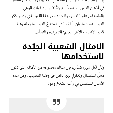
إن المثالين السابقين، والجملة التي أتبعتها بهما، يظلاّن عالقان
في أذهان الناس مستقبلاً، نتيجةً لأمرين : غيابُ الوعي
بالفلسفة، وعلم النّفس ، والآخرُ : محو هذا اللغو الذي يشين فكر
الفرد، بنقده وتبيان مآلاته التي تستتبعُ الفرد ، وتجعله رهينًا
لأسوأ الأشياء حالاً في العالم: التطرّف، والتخلّف.
الأمثال الشعبية الجيّدة
لاستخدامها
ولأنّ لكلّ شيءٍ ضدّان، فإن هناك مجموعةٌ من الأمثلة التي تكون
محلّ استعمالٍ وتداولٍ بين الناس في وقتنا العصيب، ومن هذه
الأمثال تستعملُ في رأب الصّدع وهو :