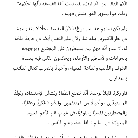
الكم الهائل من الكوارث، لقد نعت آباءُ الفلسفة بأنّها “حكمة“
وذلك هو المغزى الذي ينبغي فهمه .
ولم يكن نعتهم هذا من فراغ؛ فلأنّ التفلسف حلًا لا يغدو مهمّا
في نظر الكثيرين ببلداننا، ولأن علم النفس أيضًا في حاجة ملحّة
له، لا يبدو أنّه مهمّ لمن يسيطرون على المجتمع ويوجّهونه
بالخرافات والأساطير والأوهام، ويحكمون النّاس فيه بعقدة
الخوف والذّنب والطّاعة العمياء، وأحيانًا بالضرب كحال الطّلاب
بالمدارس.
فلو ركزنا قليلاً لوجدنا أنّنا نصنع الطّغاة ونشكّل الإستبداد، ونولّدُ
المستبدّين ، وأجيالًا من المنتقمين، والشّواذ فكريًّا وعقليًّا،
والمضطربين نفسيًّا وسلوكيًّا، في غيابٍ تام، لأهم العلوم
المعرفيّة في العالم : الفلسفة، وعلم النّفس .