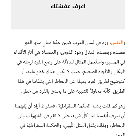
اعرف عفسْتك
و
العفس
، ورد في لسان العرب ضمن عدّة معانٍ منها الذي
نقصده ويقصده المثال وهو: الدّوس، والعفسة: هي آثار الأقدام
في المسير، واستُعمل المثال للدلاّلة على وضع الفرد لرجله في
المكان والاتّجاه الصحيح، حيث لا يكون هناك خطرٌ عليه، أو
كتوضيح لطريق الفرد بعيدًا عن المخاطر التي يتلقّاها في هذا
الطّريق، كأنّه محاولةٌ للتنبيه على ما يحدق بالفرد من خطر .
وهو كما قلت يشبه الحكمة السقراطيّة، فسقراط أراد أن يُفهمنا
أن نعرف أنفسنا قبل كلّ شيء، حتّى لا نقع في الشهوات وفي
المخاطر، وبذلك يتّفقُ المثل اللّيبي، والحكمة السقراطيّة في