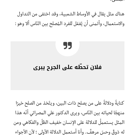
المعنى.
هناك مثل يقال في الأوساط الشعبية، وقد اختفى من التداول
والاستعمال، وأتمنى أن يُفعّل للفرد المُصلح بين النّاس ألا وهو :
فلان تحطّه على الجرح يبرى
كنايةً ودلالةً على من يصلح ذات البين، ويتّخذ من الصلح خيرًا
منهجًا لحياته بين النًاس، ويرى الدكتور علي المصراتي أنّه هذا
المثل يستعملُ للدلالة على الإنسان خفيف الظلّ والفكاهي ومن
له ذوقٌ وحسّ مرهفٌ. وأنا أستعمل الدلالة الأولى ؛ لأن الأجواء