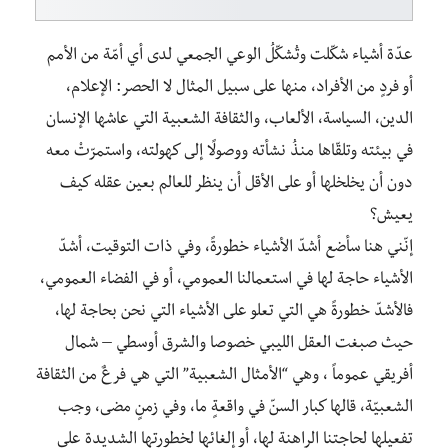
عدّة أشياء شكّلت وتُشكّلُ الوعي الجمعي لدى أي أمّة من الأمم
أو فردٍ من الأفراد، منها على سبيل المثال لا الحصر: الإعلام،
الدين، السياسة، الألعاب، والثقافة الشعبية التي عاشها الإنسان
في بيئته وتلقّاها منذُ نشأته ووصولًا إلى كهولته، واستمرّتْ معه
دون أن يخلخلها أو على الأقل أن ينظر للعالم بعين عقله كيف
يعيش؟
إنّني هنا سأضع أشدّ الأشياء خطورةً، وفي ذات التوقيت، أشدّ
الأشياء حاجة لها في استعمالنا العمومي، أو في الفضاء العمومي،
فالأشدّ خطورةً هي التي تعلو على الأشياء التي نحن بحاجة لها،
حيث صبغت العقل الليبي خصوصا والشرق أوسطي – شمال
أفريقي عموماً ، وهي “الأمثال الشعبية” التي هي فرعٌ من الثقافة
الشعبيّة، قالها كبار السنّ في واقعةٍ ما، وفي زمنٍ مضى، وجب
تفعيلها لحاجتنا الراهنة لها، أو إلغائها لخطورتها الشديدة على