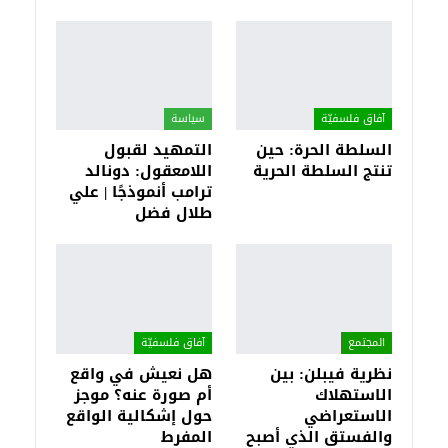
آفاق فلسفيّة‎
سياسة
السلطة الحرة: حين
التمهيد لقبول
تنتج السلطة الحرية
اللامعقول: دونالد
ترامب أنموذجًا | علي
طلال فضل
المجتمع
آفاق فلسفيّة‎
نظرية فيبلن: بين
هل نعيش في واقع
الاستهلاك
أم صورة عنه؟ موجز
الاستعراضي
حول إشكالية الواقع
والفستق الذي أصبح
المفرط