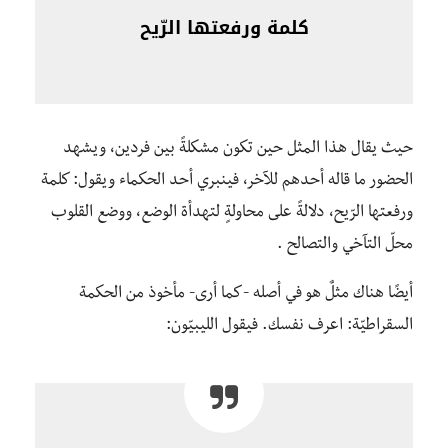
كلمة ورفعتها الرّيح
حيث يقال هذا المثل حين تكون مشكلةً بين فردين، ويشهد
الحضور ما قاله أحدهم للآخر، فينبري أحد الحكماء ويقول: كلمة
ورفعتها الرّيح، دلالةً على محاولةٍ لتهدأة الوضع، ووضع القلوب
محلّ التآخي والتصالح .
أيضًا هناك مثلٌ هو في أصله -كما أرى- مأخوذ من الحكمة
السقراطيّة: اعرف نفسك. فيقول الليبيّون: