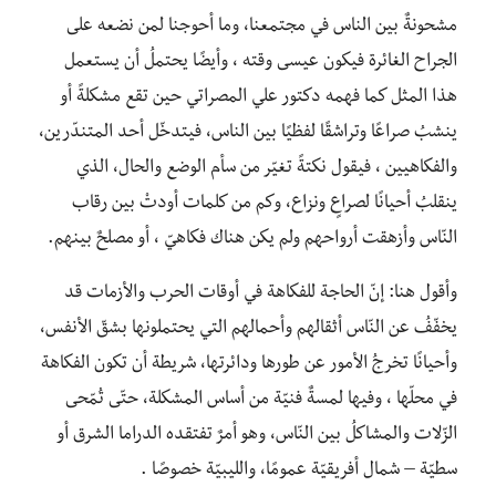
مشحونةٌ بين الناس في مجتمعنا، وما أحوجنا لمن نضعه على
الجراح الغائرة فيكون عيسى وقته ، وأيضًا يحتملُ أن يستعمل
هذا المثل كما فهمه دكتور علي المصراتي حين تقع مشكلةً أو
ينشبُ صراعًا وتراشقًا لفظيًا بين الناس، فيتدخّل أحد المتندّرين،
والفكاهيين ، فيقول نكتةً تغيّر من سأم الوضع والحال، الذي
ينقلبُ أحيانًا لصراعٍ ونزاع، وكم من كلمات أودتْ بين رقاب
النّاس وأزهقت أرواحهم ولم يكن هناك فكاهيّ ، أو مصلحٌ بينهم.
وأقول هنا: إنّ الحاجة للفكاهة في أوقات الحرب والأزمات قد
يخفّفُ عن النّاس أثقالهم وأحمالهم التي يحتملونها بشقّ الأنفس،
وأحيانًا تخرجُ الأمور عن طورها ودائرتها، شريطة أن تكون الفكاهة
في محلّها ، وفيها لمسةٌ فنيّة من أساس المشكلة، حتّى تُمّحى
الزّلات والمشاكلُ بين النّاس، وهو أمرٌ تفتقده الدراما الشرق أو
سطيّة – شمال أفريقيّة عمومًا، والليبيّة خصوصًا .