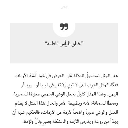
إعلان
“خالق الرأس قاطعه”
هذا المثل يُستعملُ للدلالة على الخوض في غمار أشدّ الأزمات
فتكًا، كمثل الحرب التي لا تبقِ ولا تذر في ليبيا أو سوريا أو
اليمن. وهذا المثل كفيلٌ بجعل الوعي الجمعي معرّضًا للسخرية
ومحطًا للسخافة؛ لأنه وبطبيعة الأمر والحال هذا المثل لا يقدّم
للعقل والوعي صورةً واضحةً لأزمة من الأزمات، فالحكيم عليه أن
يهدّأ من روعه ويدرس الأزمة والمشكلة بصبرٍ وتأنٍّ وتُؤدة.