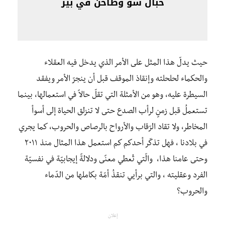
حبال سو وطاحن في بير
حيث يدلّ هذا المثل على الأمر الذي يدخل فيه العقلاء
والحكماء لحلحلته وإنقاذ الموقف قبل أن ينجرّ الأمر ويفقد
السيطرة عليه، وهو من الأمثلة التي تقلّ حالاً في استعمالها، بينما
تستعملُ قبل زمنٍ لرأب الصدع حتى لا تنزلق الحياة إلى أسوأ
المخاطر، ولا تقاد الرّقاب والأرواح بالرصاص والحروب، كما يجري
في بلادنا ، فهل تذكّر أحدكم كم استعمل هذا المثال منذ ٢٠١١
وحتى عامنا هذا، والّتي تُعطي معنًى ودلالةً إيجابيّة في نفسيّة
الفرد وعقليته ، والتي برأيي تنقذُ أمّة بكاملها من الدّماء
والحروب؟
إعلان