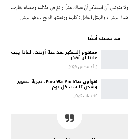
ولا يفوتني أن استذكر أنّ هناك مثلٌ رائعٌ في دلالته ومعناه يقارب
هذا المثل ، والمثل القائل : كلمة ورفعتها الرّيح ، وهو المثل
قد يعجبك أيضًا
مفهوم التفكير عند حنة أرندت: لماذا يجب
علينا أن نُفكر…
2 أغسطس 2026
هواوي Pura 90s Pro Max: تجربة تصوير
وشحن تناسب كل يوم
10 يوليو 2026