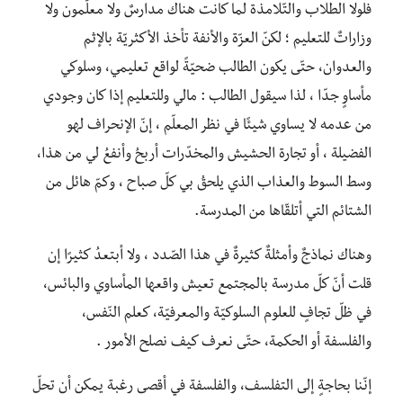
فلولا الطلاب والتّلامذة لما كانت هناك مدارسٌ ولا معلّمون ولا
وزاراتٌ للتعليم ؛ لكنّ العزّة والأنفة تأخذ الأكثريّة بالإثم
والعدوان، حتّى يكون الطالب ضحيّةً لواقع تعليمي، وسلوكي
مأساوٍ جدّا ، لذا سيقول الطالب : مالي وللتعليم إذا كان وجودي
من عدمه لا يساوي شيئًا في نظر المعلّم ، إنّ الإنحراف لهو
الفضيلة ، أو تجارة الحشيش والمخدّرات أربحُ وأنفعُ لي من هذا،
وسط السوط والعذاب الذي يلحقُ بي كلّ صباح ، وكمّ هائل من
الشتائم التي أتلقّاها من المدرسة.
وهناك نماذجٌ وأمثلةٌ كثيرةٌ في هذا الصّدد ، ولا أبتعدُ كثيرًا إن
قلت أنّ كلّ مدرسة بالمجتمع تعيش واقعها المأساوي والبائس،
في ظلّ تجافٍ للعلوم السلوكيّة والمعرفيّة، كعلم النّفس،
والفلسفة أو الحكمة، حتّى نعرف كيف نصلح الأمور .
إنّنا بحاجةٍ إلى التفلسف، والفلسفة في أقصى رغبة يمكن أن تحلّ