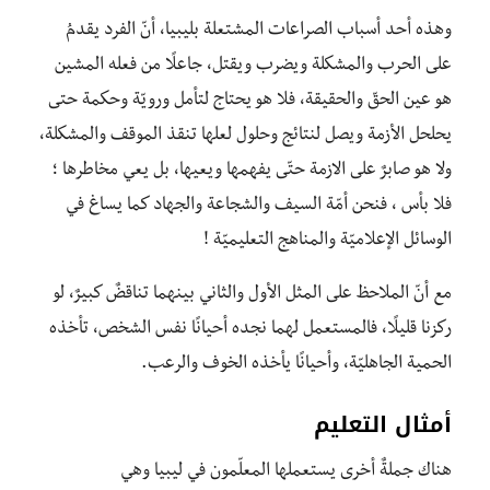
وهذه أحد أسباب الصراعات المشتعلة بليبيا، أنّ الفرد يقدمُ
على الحرب والمشكلة ويضرب ويقتل، جاعلًا من فعله المشين
هو عين الحقّ والحقيقة، فلا هو يحتاج لتأمل ورويّة وحكمة حتى
يحلحل الأزمة ويصل لنتائج وحلول لعلها تنقذ الموقف والمشكلة،
ولا هو صابرٌ على الازمة حتّى يفهمها ويعيها، بل يعي مخاطرها ؛
فلا بأس ، فنحن أمّة السيف والشجاعة والجهاد كما يساغ في
الوسائل الإعلاميّة والمناهج التعليميّة !
مع أنّ الملاحظ على المثل الأول والثاني بينهما تناقضٌ كبيرٌ، لو
ركزنا قليلًا، فالمستعمل لهما نجده أحيانًا نفس الشخص، تأخذه
الحمية الجاهليّة، وأحيانًا يأخذه الخوف والرعب.
أمثال التعليم
هناك جملةٌ أخرى يستعملها المعلّمون في ليبيا وهي