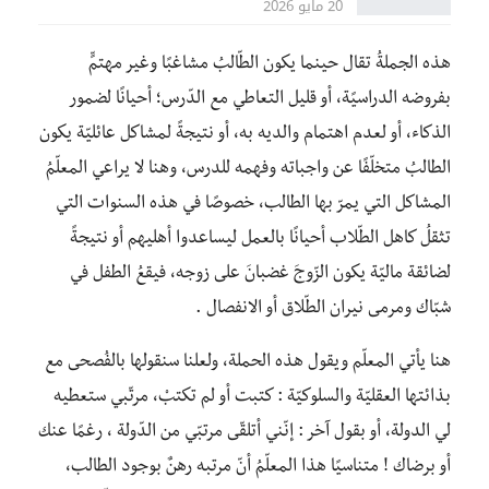
20 مايو 2026
هذه الجملةُ تقال حينما يكون الطّالبُ مشاغبًا وغير مهتمٍّ
بفروضه الدراسيًة، أو قليل التعاطي مع الدّرس؛ أحيانًا لضمور
الذكاء، أو لعدم اهتمام والديه به، أو نتيجةً لمشاكل عائليّة يكون
الطالبُ متخلّفًا عن واجباته وفهمه للدرس، وهنا لا يراعي المعلّمُ
المشاكل التي يمرّ بها الطالب، خصوصًا في هذه السنوات التي
تثقلُ كاهل الطّلاب أحيانًا بالعمل ليساعدوا أهليهم أو نتيجةً
لضائقة ماليّة يكون الزّوجَ غضبانَ على زوجه، فيقعُ الطفل في
شبّاك ومرمى نيران الطّلاق أو الانفصال .
هنا يأتي المعلّم ويقول هذه الحملة، ولعلنا سنقولها بالفُصحى مع
بذائتها العقليّة والسلوكيّة : كتبت أو لم تكتبْ، مرتّبي ستعطيه
لي الدولة، أو بقول آخر : إنّني أتلقّى مرتبّي من الدّولة ، رغمًا عنك
أو برضاك ! متناسيًا هذا المعلّمُ أنّ مرتبه رهنٌ بوجود الطالب،