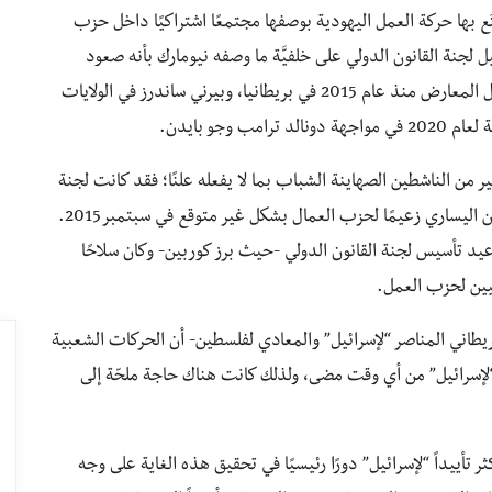
 بها حركة العمل اليهودية بوصفها مجتمعًا اشتراكيًا داخل حزب
ل لجنة القانون الدولي على خلفيَّة ما وصفه نيومارك بأنه صعود
جيريمي كوربين وهو سياسي بريطاني ورئيس حزب العمال المعارض منذ عام 2015 في بريطانيا، وبيرني ساندرز في الولايات
وجو بايدن.
ن الناشطين الصهاينة الشباب بما لا يفعله علنًا؛ فقد كانت لجنة
القانون الدولي منظمة ميّتة قبل أن يصبح جيريمي كوربين اليساري زعيمًا لحزب العمال بشكل غير متوقع في سبتمبر2015.
ُعيد تأسيس لجنة القانون الدولي -حيث برز كوربين- وكان سلاحًا
نيين لحزب العمل.
يطاني المناصر “لإسرائيل” والمعادي لفلسطين- أن الحركات الشعبية
لإسرائيل” من أي وقت مضى، ولذلك كانت هناك حاجة ملحّة إلى
تأييداً “لإسرائيل” دورًا رئيسيًا في تحقيق هذه الغاية على وجه