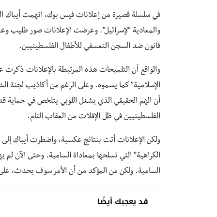
في سلسلة قصيرة من إعلانات فيس بوك، اتهمت أيباك ال
والمعادية “لإسرائيل”. وعرضت الإعلانات صور طليب وعم
قانون ضد السجن التعسفي للأطفال الفلسطينيين.
والواقع أن التلميحات هذه المرتبطة بالإعلانات ذكرت على
الإسلامية” كما يسموه. وعلى الرغم من أكاذيب لجنة الشؤو
أن الهم الحقيقي الذي يشغل اللوبي يتلخص في حماية قدر
الفلسطينيين في ظل الإفلات من العقاب التام.
ولكن الإعلانات أتت بنتائج عكسية، واضطرت أيباك إلى ال
الكراهية” التي تسلحها بمعاداة السامية. وحتى الآن لم 
السامية. ولكن من المؤكد من أن الأمر سوف يحدث، على 
قد يعجبك أيضًا