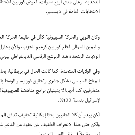
التحديد. وعلى مدى أربع سنوات، تعرض كوربين للاحتقار 
الانتخابات العامة في ديسمبر.
وكان اللوبي والحركة الصهيونية ككُل في طليعة الحركة الم
واليمين العمالي لخلع كوربين كزعيم للحزب، والآن يحاول ا
الولايات المتحدة ضد المرشح الرئاسي الديمقراطي بيرني 
وفي الولايات المتحدة، كما كانت الحال في بريطانيا، يح
المناخ السياسي بشكل جذري وتحقيق فوز يسار الوسط بالا
متطرفين، كما أنهما لا يتبنيانِ برامج مناهضة للصهيونية
لإسرائيل بنسبة 100%.
لكن يبدو أن كلا الجانبين بحثا إمكانية تخفيف تدفق ال
ولكن حتى هذا الانحراف الطفيف عن عقود من الدعم غير 
ليس مقبولاً في نظر اللوبي الصهيوني.