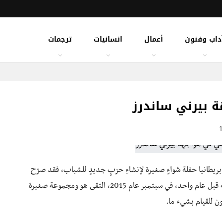
داب وفنون
أعمال
انسانيات
ترجمات
ة بيرني ساندرز
يهوديّة في بريطانيا حفلة شواءٍ صغيرة لإنشاءِ حزبٍ جديدٍ للشباب، فقد صرّح
جيرمي نيومارك رئيس لجنة الشؤون العسكرية آنذاك بأنه قبل عام واحد، في سبتمبر عام 2015، التقى هو ومجموعة صغيرة
ن للقيام بشيء ما.