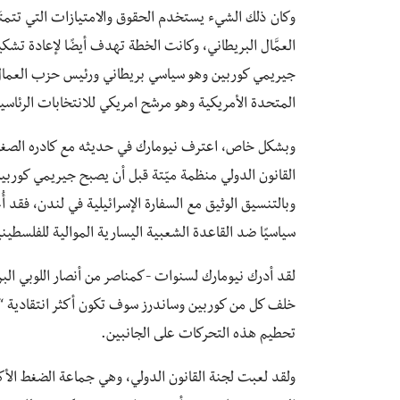
وكان ذلك الشيء يستخدم الحقوق والامتيازات التي تتمتَع
العمَّال البريطاني، وكانت الخطة تهدف أيضًا لإعادة تشكي
المتحدة الأمريكية وهو مرشح امريكي للانتخابات الرئاسية لعام 2020 في مواجهة دونالد ترامب 
وبشكل خاص، اعترف نيومارك في حديثه مع كادره الصغير م
وبالتنسيق الوثيق مع السفارة الإسرائيلية في لندن، فقد أ
سياسيًا ضد القاعدة الشعبية اليسارية الموالية للفلسطي
لقد أدرك نيومارك لسنوات -كمناصر من أنصار اللوبي البر
خلف كل من كوربين وساندرز سوف تكون أكثر انتقادية “
تحطيم هذه التحركات على الجانبين.
ولقد لعبت لجنة القانون الدولي، وهي جماعة الضغط الأكثر 