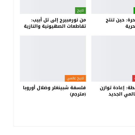
تاريخ
رة: حين تنتج
من نورمبيرج إلى تل أبيب:
رية
تقاطعات الصهيونية والنازية
تاريخ عالمي
ة: إعادة توازن
فلسفة شبينغلر وضلال أوروبا
المي الجديد
(مترجم)