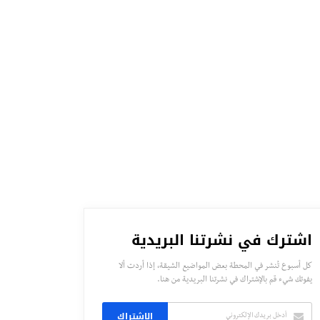
اشترك في نشرتنا البريدية
كل أسبوع تُنشر في المحطة بعض المواضيع الشيقة، إذا أردت ألا
يفوتك شيء قم بالإشتراك في نشرتنا البريدية من هنا.
الاشتراك