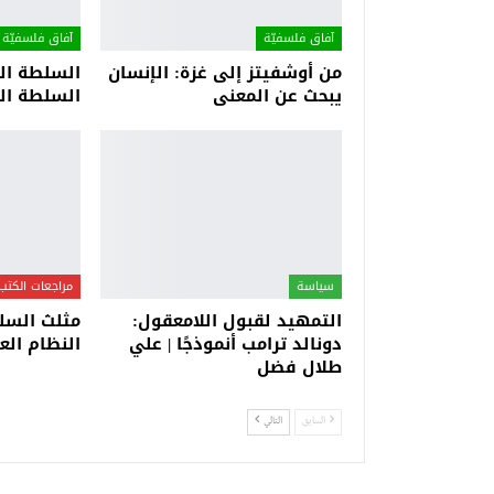
آفاق فلسفيّة‎
آفاق فلسفيّة‎
من أوشفيتز إلى غزة: الإنسان
السلطة الح
يبحث عن المعنى
السلطة الح
سياسة
مراجعات الكتب
التمهيد لقبول اللامعقول:
مثلث السلط
دونالد ترامب أنموذجًا | علي
النظام الع
طلال فضل
السابق
التالي