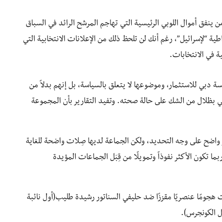
 ينفق أموال اللوبي الرئيسية التي تهاجم المرشح الرائد في السباق
طية “لإسرائيل”، رغم أنك لن تلحظ ذلك من الإعلانات الانتخابية التي
 في الانتخابات.
سسة دبي للاستثمار، وموضوعها لا يتعلق بالسياسة، بل إنهم بدلاً من
قي بظلال من الشك على حالة صحته. وتفيد التقارير بأن المجموعة
ر واضح على وجه التحديد، ولكن الجماعة لديها صِلات واضحة للغاية
بما تكون الأكثر نفوذاً وتمويلًا من قِبَل الجماعات المؤيدة
جومًا عنصريًا مقززًا ضد حليفي السناتور رشيدة طليب(أول نائبة
ل الكونجرس).