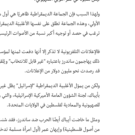
ولهذا السبب فإن الجماعة الديمقراطية ظاهريًا هي أول من
الأولي، وهذه الجماعة تطلق على نفسها الأغلبيّة الديمقرا
ترغب في حصد أو توجيه أكبر نسبة من الأصوات الرئيسية
فالإعلانات التلفزيونية لا تذكر إلا أنها دفعت ثمنها لمؤ
ذلك يهاجمون ساندرز باعتباره “غير قابل للانتخاب” ويُل
قد رصدت نحو مليون دولار من الإعلانات.
ولكن من يموّل الأغلبية الديمقراطية “لإسرائيل” يظل غي
بأيباك، لجنة الشؤون العامة الأميركية الإسرائيلية، والتي ر
للصهيونية والمعادية لفلسطين في الولايات المتحدة.
ومثل ما خاضت أيباك أيضًا الحرب ضد ساندرز، فقد شنت ه
من أصول فلسطينية) وإيهان عمر (أول امرأة مسلمة تدخ