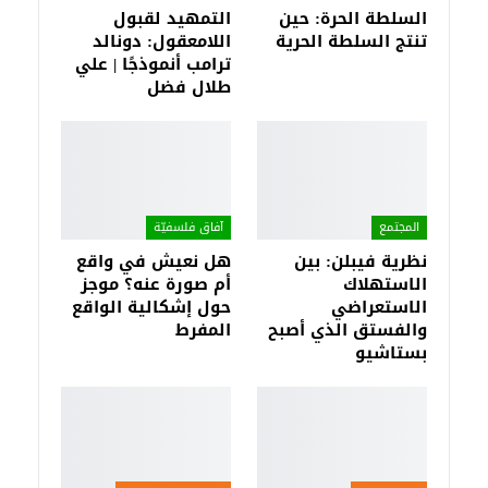
السلطة الحرة: حين
التمهيد لقبول
تنتج السلطة الحرية
اللامعقول: دونالد
ترامب أنموذجًا | علي
طلال فضل
المجتمع
آفاق فلسفيّة‎
نظرية فيبلن: بين
هل نعيش في واقع
الاستهلاك
أم صورة عنه؟ موجز
الاستعراضي
حول إشكالية الواقع
والفستق الذي أصبح
المفرط
بستاشيو