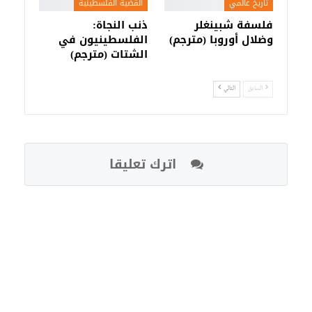
تاريخ عالمي
القضية الفلسطينية
فلسفة شبينغلر
ذنب النجاة:
وضلال أوروبا (مترجم)
الفلسطينيون في
الشتات (مترجم)
السابق
التالي
اترك تعليقا