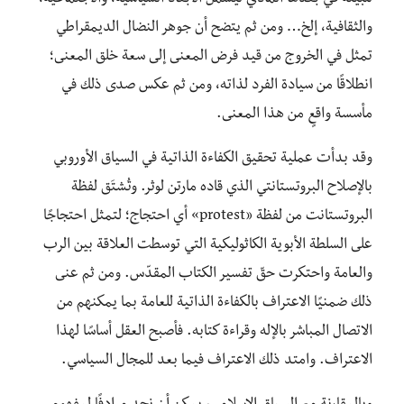
والثقافية، إلخ… ومن ثم يتضح أن جوهر النضال الديمقراطي
تمثل في الخروج من قيد فرض المعنى إلى سعة خلق المعنى؛
انطلاقًا من سيادة الفرد لذاته، ومن ثم عكس صدى ذلك في
مأسسة واقعٍ من هذا المعنى.
وقد بدأت عملية تحقيق الكفاءة الذاتية في السياق الأوروبي
بالإصلاح البروتستانتي الذي قاده مارتن لوثر. وتُشتَق لفظة
البروتستانت من لفظة «protest» أي احتجاج؛ لتمثل احتجاجًا
على السلطة الأبوية الكاثوليكية التي توسطت العلاقة بين الرب
والعامة واحتكرت حقّ تفسير الكتاب المقدّس. ومن ثم عنى
ذلك ضمنيًا الاعتراف بالكفاءة الذاتية للعامة بما يمكنهم من
الاتصال المباشر بالإله وقراءة كتابه. فأصبح العقل أساسًا لهذا
الاعتراف. وامتد ذلك الاعتراف فيما بعد للمجال السياسي.