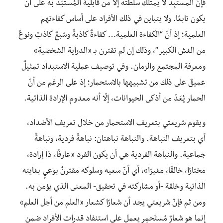
فإنّ المستبِد لا يمتلك سلطته إلا من قابلية المُستَبَد به على أن
يكون تابعًا. ولا يتباين في ذلك الأفراد على أساس كفاءتهم
العلمية؛ إذ أنّ “الكفاءة العلمية… كفاءةٌ كاذبةٌ وشبعٌ كاذبٌ ونوعٌ
من الغش الكبير”، وذلك إن لم تقترن بـ «الدراية الشخصية»
ومعرفة المجتمع والزمان. وفي توصيف عملية الاستبداد تمثيلٌ
عميقٌ على ذلك من تشبيهها بالاستحمار؛ إذ على الرغم من أنّ
الحمار يُعَدّ من أذكى الحيوانات، إلّا أنه معدوم الإرادة الذاتية.
ويقوم شريعتي بتعريف الاستحمار من خلال تعريف الأضداد،
أي بتعريف النباهة. والنباهة نباهتان: نباهةٌ فردية، ونباهةٌ
جماعية. والنباهة الفردية هي أن يكون الفرد «عارفًا، ذا إرادة،
مختارًا، خالقًا، مغيرًا»، أي أنّ سعيه وسلوكه مقترنٌ بوعيٍ بغايته
الذاتية وخلقة -أو مشاركته في تحقيق- المعنى الذي يؤمن به.
ومن ثم فإنّ شريعتي يجد أن شعارًا كشعار «العلم من أجل العلم»
إنما هو شعارٌ مُستَحمِر يعمل على استنفاد قدرات الأفراد ضمن