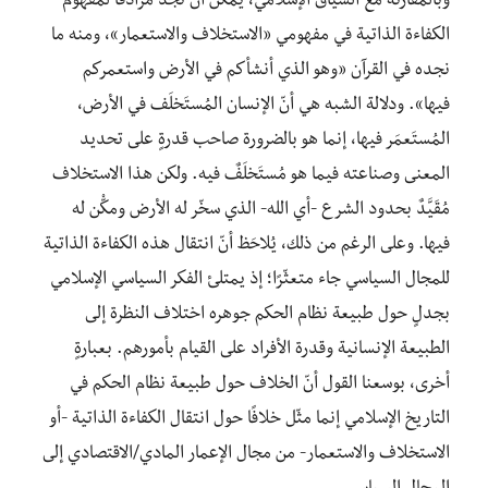
وبالمقارنة مع السياق الإسلامي، يمكن أن نجد مرادفًا لمفهوم
الكفاءة الذاتية في مفهومي «الاستخلاف والاستعمار»، ومنه ما
نجده في القرآن «وهو الذي أنشأكم في الأرض واستعمركم
فيها». ودلالة الشبه هي أنّ الإنسان المُستَخلَف في الأرض،
المُستَعمَر فيها، إنما هو بالضرورة صاحب قدرةٍ على تحديد
المعنى وصناعته فيما هو مُستَخلَفٌ فيه. ولكن هذا الاستخلاف
مُقَيَّدٌ بحدود الشرع -أي الله- الذي سخّر له الأرض ومكّْن له
فيها. وعلى الرغم من ذلك، يُلاحَظ أنّ انتقال هذه الكفاءة الذاتية
للمجال السياسي جاء متعثّرًا؛ إذ يمتلئ الفكر السياسي الإسلامي
بجدلٍ حول طبيعة نظام الحكم جوهره اختلاف النظرة إلى
الطبيعة الإنسانية وقدرة الأفراد على القيام بأمورهم. بعبارةٍ
أخرى، بوسعنا القول أنّ الخلاف حول طبيعة نظام الحكم في
التاريخ الإسلامي إنما مثّل خلافًا حول انتقال الكفاءة الذاتية -أو
الاستخلاف والاستعمار- من مجال الإعمار المادي/الاقتصادي إلى