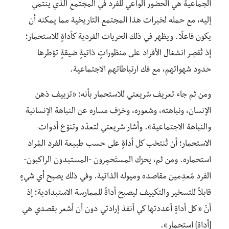
الجماعية هي الحضور الواعي للفرد في المجتمع الذي ينتمي
إليه، مع حمله لخبرات هذا المجتمع التاريخية مما يمكنه أن
يكون فاعلًا. ويظهر في ذلك الحريات الفردية كأداةٍ للاستحمار؛
إذ تُقصِر انشغال الأفراد على منظوراتٍ ذاتيةٍ ضيقةٍ تؤطرها
حدود شهواتهم، مع فك ارتباطاتهم الاجتماعية.
ومن ثم جاء تعريف شريعتي للاستحمار بأنه: «تزييف ذهن
الإنسان، ونباهته، وشعوره، وحَرْف مساره عن النباهة الإنسانية
والنباهة الاجتماعية». وأشار شريعتي لتعدّد وتنوّع أدوات
الاستحمار؛ أن تُنتخب كل أداةٍ على حسب طبيعة الفرد المُراد
استحماره. ومن ثم، يحرّك المستَحمِرون -المستبدون الراكبون-
الفرد مُعدِمين مقاصده وميوله الذاتية. وفي ذلك يصبح أي شيءٍ
قابلاً للتسخير والتكييف ليصبح أداةً للممارسة الاستبدادية؛ إذ
أنّ «كل أداةٍ أعددتها كي أنفذ إرادتي دون أن أشعر بقصدي هي
[أداة] استحمار».