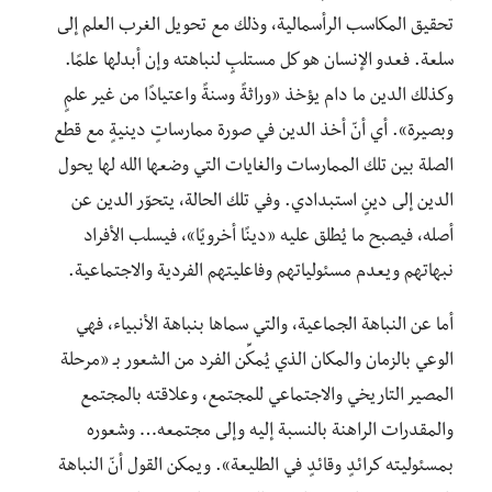
تحقيق المكاسب الرأسمالية، وذلك مع تحويل الغرب العلم إلى
سلعة. فعدو الإنسان هو كل مستلبٍ لنباهته وإن أبدلها علمًا.
وكذلك الدين ما دام يؤخذ «وراثةً وسنةً واعتيادًا من غير علمٍ
وبصيرة». أي أنّ أخذ الدين في صورة ممارساتٍ دينيةٍ مع قطع
الصلة بين تلك الممارسات والغايات التي وضعها الله لها يحول
الدين إلى دينٍ استبدادي. وفي تلك الحالة، يتحوّر الدين عن
أصله، فيصبح ما يُطلق عليه «دينًا أخرويًا»، فيسلب الأفراد
نبهاتهم ويعدم مسئولياتهم وفاعليتهم الفردية والاجتماعية.
أما عن النباهة الجماعية، والتي سماها بنباهة الأنبياء، فهي
الوعي بالزمان والمكان الذي يُمكِّن الفرد من الشعور بـ «مرحلة
المصير التاريخي والاجتماعي للمجتمع، وعلاقته بالمجتمع
والمقدرات الراهنة بالنسبة إليه وإلى مجتمعه… وشعوره
بمسئوليته كرائدٍ وقائدٍ في الطليعة». ويمكن القول أنّ النباهة