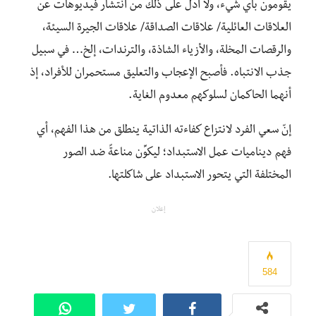
يقومون بأي شيء، ولا أدلّ على ذلك من انتشار فيديوهات عن
العلاقات العائلية/ علاقات الصداقة/ علاقات الجيرة السيئة،
والرقصات المخلة، والأزياء الشاذة، والترندات، إلخ… في سبيل
جذب الانتباه. فأصبح الإعجاب والتعليق مستحمران للأفراد، إذ
أنهما الحاكمان لسلوكهم معدوم الغاية.
إنّ سعي الفرد لانتزاع كفاءته الذاتية ينطلق من هذا الفهم، أي
فهم ديناميات عمل الاستبداد؛ ليكوِّن مناعةً ضد الصور
المختلفة التي يتحور الاستبداد على شاكلتها.
إعلان
584