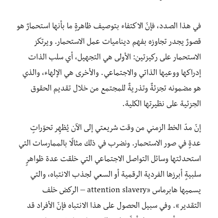
في هذا الصدد، فإنّ الاكتفاء بتوصيف ظاهرةٍ ما بأنها استحمارٌ هو
قصورٌ يجدر تجاوزه بفهم ديناميات عمل الاستحمار. ويرتكز
الاستحمار على ركيزتين: الأولى هي التجهيل، أي سلب الذات
إدراكها ووعيها الذاتي والاجتماعي. والأخرى هي الإلهاء، والذي
هو مضمونه تجزئةٌ وتذريةٌ للمجتمع من خلال تقديم الحقوق
الجزئية على نظيرتها الكلية.
إنّ مدّ الخط الزمني من وقت شريعتي إلى الآن يُظهِر تحوّراتٍ
عدةٍ في صور الاستحمار. ونضرب في ذلك مثالًا بالممارسات التي
استحدثتها وسائل التواصل الاجتماعي التي خلقت عدة ظواهرٍ
سلبيةٍ أبرزها الفردية الرقمية أو السعي لجذب الانتباه، والتي
يسميها هابرماس «attention slavery – الركض خلف
التقدير». وفي سبيل الحصول على هذا الانتباه فإنّ الأفراد قد