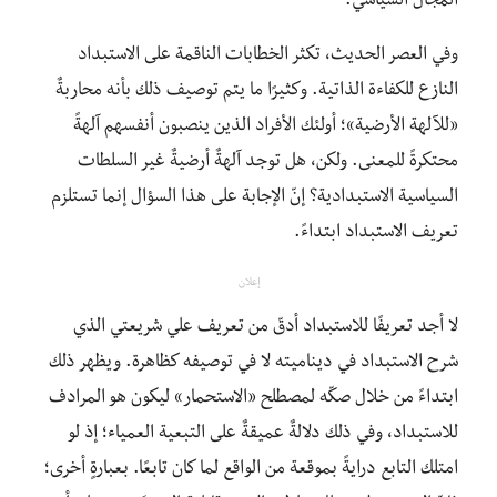
المجال السياسي.
وفي العصر الحديث، تكثر الخطابات الناقمة على الاستبداد
النازع للكفاءة الذاتية. وكثيرًا ما يتم توصيف ذلك بأنه محاربةٌ
«للآلهة الأرضية»؛ أولئك الأفراد الذين ينصبون أنفسهم آلهةً
محتكرةً للمعنى. ولكن، هل توجد آلهةٌ أرضيةٌ غير السلطات
السياسية الاستبدادية؟ إنّ الإجابة على هذا السؤال إنما تستلزم
تعريف الاستبداد ابتداءً.
إعلان
لا أجد تعريفًا للاستبداد أدقّ من تعريف علي شريعتي الذي
شرح الاستبداد في ديناميته لا في توصيفه كظاهرة. ويظهر ذلك
ابتداءً من خلال صكّه لمصطلح «الاستحمار» ليكون هو المرادف
للاستبداد، وفي ذلك دلالةٌ عميقةٌ على التبعية العمياء؛ إذ لو
امتلك التابع درايةً بموقعة من الواقع لما كان تابعًا. بعبارةٍ أخرى؛