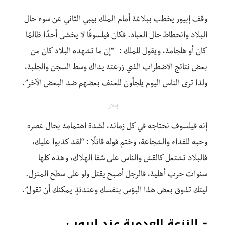
وقف إبيور يخطب ببلاغة أمام الملك بيبي الثاني عن سوء حال
البلاد وانحطاط حال العباد. فكان فيلسوفًا لا يخشى أحدًا ظالمًا
كان أو هلجامة، ويقول للملك :- “إن ما تشهده البلاد كان من
بعض نتائج الاضطراب الذي زرعته يداك وسط السجن والجلبة،
ولذا ترى الناس اليوم يلجأون للعنف بعضهم ضد البعض الآخر”.
إعلان
إنه فيلسوف نحتاجه في كل زمانه، لشدة اهتمامه بحال عصره
وحبه للفداء والشجاعة، وختم قوله قائلًا : “لقد كذبوا عليك،
فالبلاد تشتعل كالقش والناس على شفا الهلاك، وهذه كلها
سنوات حرب أهلية، فالرجل أصبح يقتل ولو على سطح المنزل.
ليتك تذوق بعض هذا البؤس بنفسك وعندئذٍ يمكنك أن تقول”.
⁃ النزعة العدمية عند إبيور :-