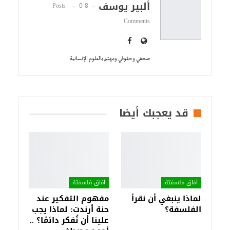
ألبير يوسف
0
8 Posts
Comments
صحفي وحقوقي ومهتم بالعلوم الإنسانية
قد يعجبك أيضا
آفاق فلسفيّة‎
آفاق فلسفيّة‎
لماذا ينبغي أن نقرأ
مفهوم التفكير عند
الفلسفة؟
حنة أرندت: لماذا يجب
علينا أن نُفكر دائمًا؟ ..