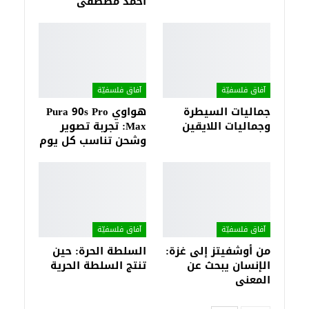
أحمد مصطفى
آفاق فلسفيّة‎
آفاق فلسفيّة‎
جماليات السيطرة
هواوي Pura 90s Pro
وجماليات اللايقين
Max: تجربة تصوير
وشحن تناسب كل يوم
آفاق فلسفيّة‎
آفاق فلسفيّة‎
من أوشفيتز إلى غزة:
السلطة الحرة: حين
الإنسان يبحث عن
تنتج السلطة الحرية
المعنى