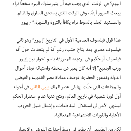
اليوم؟ في الوقت الذي يجب فيه أن يثير سلوك المرء سخطًا نراه
يبعث السرور أيضًا، وفي الوقت الذي يستحق السارق والظالم
والمستبد الجلد بالسوط نراه يكافأ بالثروة والشهرة.” -إبيور
هذا قول فيلسوف العدمية الأول في التاريخ “إبيور” وهو ثاني
فيلسوف مصري بعد بتاح حتب، رغم أنهُ لم يتحدث حول أنّه
فيلسوف أو حكيم في برديته المعروفة باسم “حوار بين إبيور
ورب الجميع” إلا أنه كان يعبر عن سخطه واستيائه تجاه أحوال
الدولة وتدهور الحضارة، فوصف معاناة مصر القديمة والفوضى
والمجاعات التي حلّت بها في عصر الملك
بيبي الثاني
في أجواء
أول ثورة شعبية في تاريخ العالم، ونتج عنها عدم استقرار الحكم
لينتهي الأمر إلى استقلال المقاطعات، وإشعال فتيل الحروب
الأهلية والثورات الاجتماعية المتعاقبة.
لكن من الطبيعي أن يظهر في وسط أحداث الفوضى والانهيار