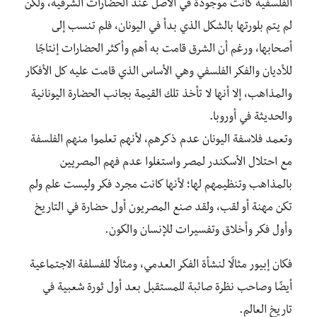
الفلسفية كانت موجودة في الأصل عند الحضارات الشرقية، ولكن
لم يتم بلورتها بالشكل الذي بدأ في اليونان، فلم تنسب إلى
أصحابها، ورغم أن الشرق قامت به أهم وأكثر الحضارات إنتاجًا
للأديان والفكر الفلسفي وهي الأساس الذي قامت عليه كل الأفكار
والمذاهب، إلا أنها لا تأخذ تلك القيمة بجانب الحضارة اليونانية
والحديثة في أوروبا.
وتعمد فلاسفة اليونان عدم ذكرهم، لأنهم تعلموا منهم الفلسفة
مع احتلال الأسكندر لمصر واستغلوا عدم فهم المصريين
بالمذاهب وتنظيمهم لها؛ لأنها كانت مجرد فكر وليست علم ولم
تكن مهنة أو لقب، ولقد صنع المصريون أول حضارة في التاريخ
وأول فكر وأخلاق وتفسيرات للإنسان والكون.
فكان إبيور مثالًا لنشأة الفكر العدمي، ومثالًا للفسلفة الاجتماعية
أيضًا وصاحب نظرة صائبة للمستقبل بعد أول ثورة شعبية في
تاريخ العالم.