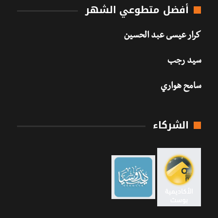
أفضل متطوعي الشهر
كرار عيسى عبد الحسين
سيد رجب
سامح هواري
الشركاء