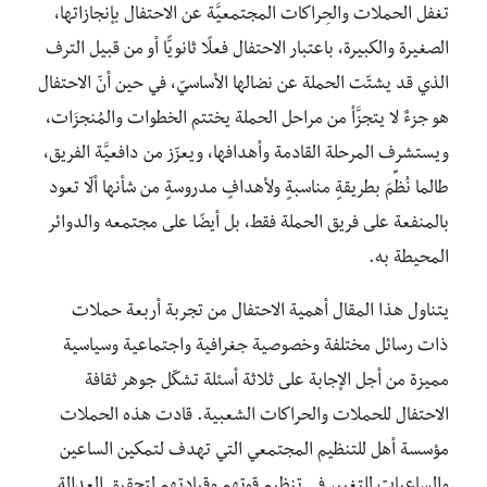
تغفل الحملات والحِراكات المجتمعيَّة عن الاحتفال بإنجازاتها،
الصغيرة والكبيرة، باعتبار الاحتفال فعلًا ثانويًّا أو من قبيل الترف
الذي قد يشتّت الحملة عن نضالها الأساسيّ، في حين أنّ الاحتفال
هو جزءٌ لا يتجزَّأ من مراحل الحملة يختتم الخطوات والمُنجزَات،
ويستشرف المرحلة القادمة وأهدافها، ويعزّز من دافعيَّة الفريق،
طالما نُظِّمَ بطريقةٍ مناسبةٍ ولأهدافٍ مدروسةٍ من شأنها ألّا تعود
بالمنفعة على فريق الحملة فقط، بل أيضًا على مجتمعه والدوائر
المحيطة به.
يتناول هذا المقال أهمية الاحتفال من تجربة أربعة حملات
ذات رسائل مختلفة وخصوصية جغرافية واجتماعية وسياسية
مميزة من أجل الإجابة على ثلاثة أسئلة تشكّل جوهر ثقافة
الاحتفال للحملات والحراكات الشعبية. قادت هذه الحملات
مؤسسة أهل للتنظيم المجتمعي التي تهدف لتمكين الساعين
والساعيات للتغيير في تنظيم قوتهم وقيادتهم لتحقيق العدالة