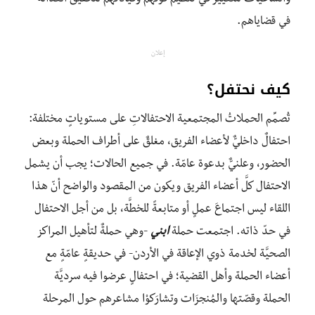
في قضاياهم.
إعلان
كيف نحتفل؟
تُصمِّم الحملاتُ المجتمعية الاحتفالاتِ على مستوياتٍ مختلفة:
احتفالٌ داخليٌّ لأعضاء الفريق، مغلقٌ على أطراف الحملة وبعض
الحضور، وعلنيٌّ بدعوة عامّة. في جميع الحالات؛ يجب أن يشمل
الاحتفال كلَّ أعضاء الفريق ويكون من المقصود والواضح أنّ هذا
اللقاء ليس اجتماعَ عملٍ أو متابعةً للخطَّة، بل من أجل الاحتفال
في حدّ ذاته. اجتمعت حملة
ابني
-وهي حملةٌ لتأهيل المراكز
الصحيَّة لخدمة ذوي الإعاقة في الأردن- في حديقةٍ عامّةٍ مع
أعضاء الحملة وأهل القضية؛ في احتفالٍ عرضوا فيه سرديَّة
الحملة وقصّتها والمُنجزَات وتشارَكوْا مشاعرهم حول المرحلة