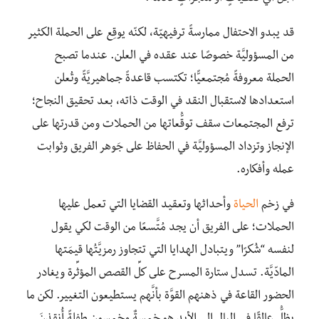
قد يبدو الاحتفال ممارسةً ترفيهيّة، لكنّه يوقِع على الحملة الكثير
من المسؤوليَّة خصوصًا عند عقده في العلن. عندما تصبح
الحملة معروفةً مُجتمعيًّا؛ تكتسب قاعدةً جماهيريَّةً وتُعلن
استعدادها لاستقبال النقد في الوقت ذاته، بعد تحقيق النجاح؛
ترفع المجتمعات سقف توقُّعاتها من الحملات ومن قدرتها على
الإنجاز وتزداد المسؤوليَّة في الحفاظ على جَوهر الفريق وثوابت
عمله وأفكاره.
في زخم
الحياة
وأحداثها وتعقيد القضايا التي تعمل عليها
الحملات؛ على الفريق أن يجد مُتَّسعًا من الوقت لكي يقول
لنفسه “شُكرًا” ويتبادل الهدايا التي تتجاوز رمزيَّتُها قيمَتها
المادّيَّة. تسدل ستارة المسرح على كلِّ القصص المؤثِّرة ويغادر
الحضور القاعة في ذهنهم القوَّة بأنَّهم يستطيعون التغيير. لكن ما