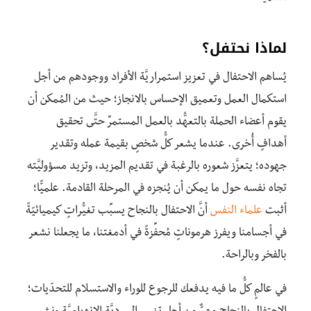
لماذا نحتفل؟
يُساهم الاحتفال في تعزيز استمراريَّة الأفراد ووجودهم من أجل
استكمال العمل وتعميق الإحساس بالانجاز؛ حيث من المُمكن أن
يقوم أعضاء الحملة بالتعهُّد بالعمل المستمرِّ حتَّى تحقيق
أهدافٍ أُخرى. عندما يشعر كلُّ شخصٍ بقيمة عمله وتقدير
جهوده؛ يتعزَّز شعوره بالرغبة في تقديم المزيد، وتزيد مسؤوليَّته
تجاه نفسه حول ما يمكن أن يُنجزه في المرحلة القادمة. علميًّا؛
أثبت
علماء النفس
أنَّ الاحتفال بالنجاح يسبِّب تغيُّراتٍ كيميائيّةً
في أجسامنا ويفرز هرموناتٍ مُحفِّزةً في أدمغتنا، ما يجعلنا نشعر
بالفخر وبالراحة.
في عالمٍ كلُّ ما فيه يدفعك للرجوع للوراء والاستسلام للتحدّيات؛