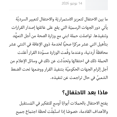
14 يونيو 2026
ما بين الاحتفال لتعزيز الاستمراريّة والاحتفال لتغيير السرديَّة
يأتي دور الجهات الرسميّة التي يقع على عاتقها إصدار القرارات
وتنفيذها. تواصلت حملة ابني مع وزارة الصحة من أجل التعهُّد
بتأهيل اثني عشر مركزًا صحيًّا لخدمة ذوي الإعاقة في اثنتي عشر
محافظةً أردنية، وعندما وقَّعت الوزارة مسوَّدة القرار أعلنت
الحملة ذلك في احتفالها وتحدَّثت عن ذلك في وسائل الإعلام من
أجل إلزام الجهات الحكوميَّة بتنفيذ القرار ووضعها تحت الضغط
الشعبيِّ في حال تراجعت عن تنفيذه.
ماذا بعد الاحتفال؟
يفتح الاحتفال بالحملات أبوابًا أوسع للتفكير في المُستقبل
والأهداف القادمة، خصوصًا إذا استُغِلَّت لحظة اجتماع جميع