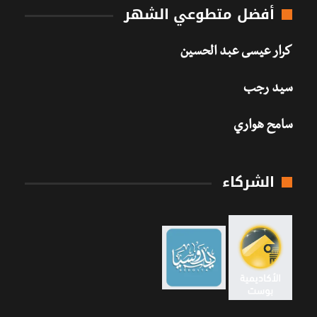
أفضل متطوعي الشهر
كرار عيسى عبد الحسين
سيد رجب
سامح هواري
الشركاء