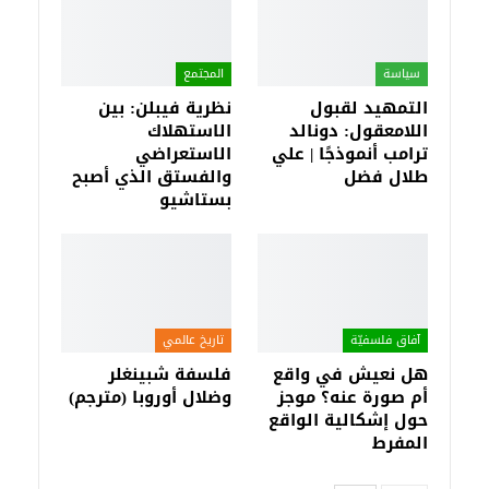
سياسة
المجتمع
التمهيد لقبول
نظرية فيبلن: بين
اللامعقول: دونالد
الاستهلاك
ترامب أنموذجًا | علي
الاستعراضي
طلال فضل
والفستق الذي أصبح
بستاشيو
آفاق فلسفيّة‎
تاريخ عالمي
هل نعيش في واقع
فلسفة شبينغلر
أم صورة عنه؟ موجز
وضلال أوروبا (مترجم)
حول إشكالية الواقع
المفرط