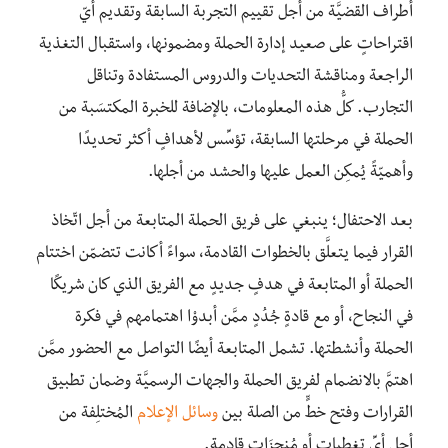
أطراف القضيَّة من أجل تقييم التجربة السابقة وتقديم أيّ
اقتراحاتٍ على صعيد إدارة الحملة ومضمونها، واستقبال التغذية
الراجعة ومناقشة التحديات والدروس المستفادة وتناقل
التجارب. كلُّ هذه المعلومات، بالإضافة للخبرة المكتسَبة من
الحملة في مرحلتها السابقة، تؤسِّس لأهدافٍ أكثر تحديدًا
وأهميّةً يُمكِن العمل عليها والحشد من أجلها.
بعد الاحتفال؛ ينبغي على فريق الحملة المتابعة من أجل اتّخاذ
القرار فيما يتعلَّق بالخطوات القادمة، سواءً أكانت تتضمّن اختتام
الحملة أو المتابعة في هدفٍ جديدٍ مع الفريق الذي كان شريكًا
في النجاح، أو مع قادةٍ جُدُدٍ ممَّن أبدوْا اهتمامهم في فكرة
الحملة وأنشطتها. تشمل المتابعة أيضًا التواصل مع الحضور ممَّن
اهتمَّ بالانضمام لفريق الحملة والجهات الرسميَّة وضمان تطبيق
القرارات وفتح خطٍّ من الصلة بين
وسائل الإعلام
المُختلِفة من
أجل أيِّ تغطياتٍ أو مُنجزَاتٍ قادمة.