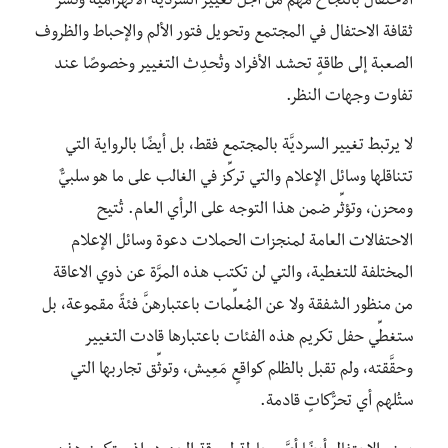
الاحتفال بالنجاح مهمٌّ من أجل تغيير السرديَّة الانهزاميَّة ونشر
ثقافة الاحتفال في المجتمع وتحويل فتور الألم والإحباط والظروف
الصعبة إلى طاقةٍ تحشد الأفراد وتُحدِث التغيير وخصوصًا عند
تفاوت وجهات النظر.
لا يرتبط تغيير السرديَّة بالمجتمع فقط، بل أيضًا بالرواية التي
تتناقلها وسائل الإعلام والتي تركِّز في الغالب على ما هو سلبيٌّ
ومحزن، وتؤثِّر ضمن هذا التوجه على الرأي العام. تُتيح
الاحتفالات العامة لمنجزات الحملات دعوة وسائل الإعلام
المختلفة للتغطية، والتي لن تكتب هذه المرَّة عن ذوي الاعاقة
من منظور الشفقة ولا عن المُعلِّمات باعتبارهنَّ فئةً مقموعة، بل
ستغطِّي حفل تكريم هذه الفئات باعتبارها قادت التغيير
وحقَّقته، ولم تقبل بالظلم كواقعٍ مَعِيش، وتوثِّق تجاربها التي
ستُلهم أي تحرُّكاتٍ قادمة.