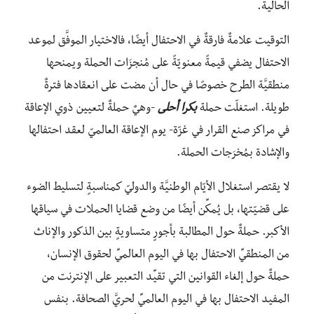
الحالية.
التوقيت علامةٌ فارقةٌ في الاحتفال أيضًا، فالاختيار الموفَّق لموعد
الاحتفال يضفي قيمةً معنويّةً على مُنجزَات الحملة ويمنحها
منطقيَّة الطرح خصوصًا في حال أن مضت على انعقادها فترةٌ
طويلة. استغلّت حملة
بكرا
أحلى
-وهيٌ حملةٌ لتعيين ذوي الإعاقة
في مراكز صنع القرار في غزّة- يوم الإعاقة العالميّ لعقد احتفالها
والإشادة بمُخرَجات الحملة.
لا يقتصر استغلال الأيّام الوطنيَّة والدوليّ كمناسبةٍ لتسليط الضوء
على قضيّتها، بل يُمكِّن أيضًا من وضع قضايا الحملات في سياقها
الأكبر. حملةٌ حول المطالبة بأجورٍ متساويةٍ بين الذكور والإناث
من المنطقيِّ الاحتفال بها في اليوم العالميِّ لحقوق الإنسان،
حملةٌ حول إلغاء القوانين التي تقيِّد التعبير على الإنترنت من
المفيد الاحتفال بها في اليوم العالميِّ لحريَّ الصحافة. بنفس