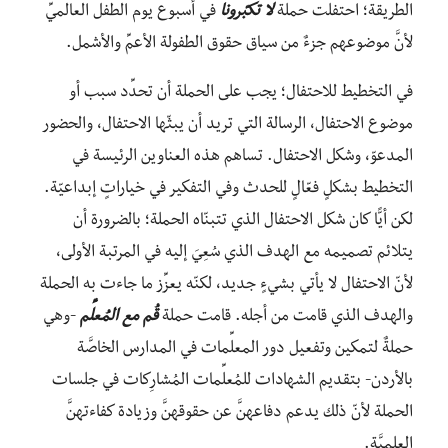
الطريقة؛ احتفلت حملة
لا تكبّرونا
في أسبوع يوم الطفل العالميِّ
لأنَّ موضوعهم جزءٌ من سياق حقوق الطفولة الأعمِّ والأشمل.
في التخطيط للاحتفال؛ يجب على الحملة أن تحدِّد سبب أو
موضوع الاحتفال، الرسالة التي تريد أن يبثّها الاحتفال، والحضور
المدعوّ، وشكل الاحتفال. تساهم هذه العناوين الرئيسة في
التخطيط بشكلٍ فعّالٍ للحدث وفي التفكير في خياراتٍ إبداعيّة.
لكن أيًّا كان شكل الاحتفال الذي تتبنّاه الحملة؛ بالضرورة أن
يتلائم تصميمه مع الهدف الذي سُعِيَ إليه في المرتبة الأولى،
لأنّ الاحتفال لا يأتي بشيءٍ جديد، لكنّه يعزِّز ما جاءت به الحملة
والهدف الذي قامت من أجله. قامت حملة
قُم مع المُعلِّم
-وهي
حملةٌ لتمكين وتفعيل دور المعلِّمات في المدارس الخاصَّة
بالأردن- بتقديم الشهادات للمُعلِّمات المُشارِكات في جلسات
الحملة لأنّ ذلك يدعم دفاعهنَّ عن حقوقهنَّ وزيادة كفاءتهنَّ
العلميَّة.