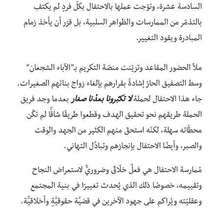
السادسة عشرة، وتوّجت عملها بالاحتفال بكلّ فردٍ لم يكتفِ
بالتذمّر من الممارسات والظواهر السلبية، بل قرّر أن يأخذ زمام
المبادرة ويقود التغيير.
ملأ الحضور المقاعد وتزيّنت منصّة التكريم بـ”الآباء الشجعان”
وسط التصفيق الحارّ إشادةً بقرارهم بإلغاء زواج بناتهم الصغيرات.
جاء هذا الاحتفال لحملة
لا
تكبّرونا
بعدْنا
صغار
بعدما وجد فريق
الحملة طريقهم نحو تحقيق الهدف وقطعوا طريقًا شاقًّا لم تكُن
محطّاته سهلة، لكنّه استحقّ منهم الكثير من الجهد والوقت
والصبر، وأيضًا الاحتفال بإنجازهم وتبادُل التهاني.
مُمارسة الاحتفال هي فعلٌ خلّاقٌ وضروريٌّ لاستعراض النجاح
وتقييمه، خصوصًا ذلك الذي يُحدث تغييرًا في بنية المجتمع
وعقليّته ويُراكم على جهود الآخرين في قضيَّة حقوقيَّةٍ وأخلاقيًّة.