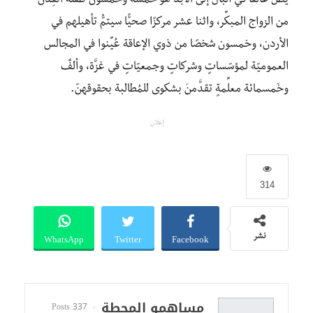
يظلُّ عالقًا في البال إلى الأبد هو خمسةٌ وخمسون طفلةً أُنقِذنَ
من الزواج المبكِّر، واثنا عشر مركزًا صحيًّا سيتمُّ تأهيلهم في
الأردن، وخمسون شخصًا من ذوي الإعاقة عُيِّنوا في المجالس
العموميّة لمؤسّساتٍ وشركاتٍ وجمعيّاتٍ في غزَّة، وألفٌ
وخَمسمائة معلِّمةٍ تقدَّمنَ بشكوى للمُطالبة بحقوقهنّ.
إعلان
314
WhatsApp
Twitter
Facebook
نشر
مساهمو المحطة
337 Posts