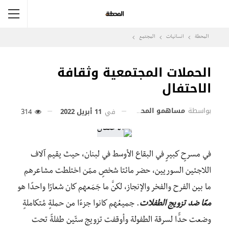
المحطة
انسانيات
المجتمع
الحملات المجتمعية وثقافة
الاحتفال
بواسطة
مساهمو المحطة
في
11 أبريل 2022
314
في مسرحٍ كبيرٍ في البقاع الأوسط في لبنان، حيث يقيم آلاف
اللاجئين السوريين، حضر مائتا شخصٍ ممّن اختلطت مشاعرهم
ما بين الفرح والفخر والإنجاز، لكنَّ ما جَمَعهم كان شعارًا واحدًا هو
معًا ضد تزويج الطفلات
. جميعُهم كانوا جزءًا من حملةٍ مُتكاملةٍ
وضعت حدًّا لسرقة الطفولة وأوقفت تزويج ستّين طفلةً تحت