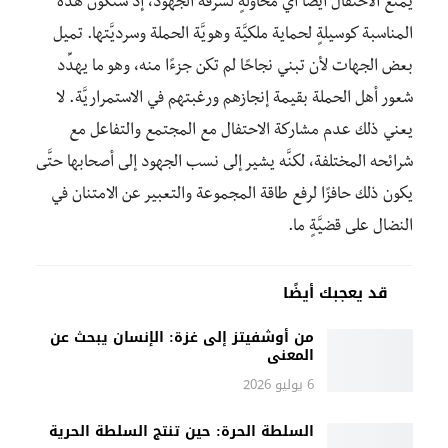
يمنع الاحتفال أيضًا أيَّ محاولةٍ لسرقة الجهود، إذ ستكون هذه
المناسبة كوسيلةٍ لحماية ملكيَّة وهويَّة الحملة وسرديَّتها. تميل
بعض الجهات لأن تبني نجاحًا لم تكن جزءًا منه، وهو ما يهدِّد
شعور أهل الحملة بقيمة إنجازهم ورغبتهم في الاستمراريَّة. لا
يعني ذلك عدم مشاركة الاحتفال مع المجتمع والتفاعل مع
شرائحه المختلفة، لكنَّه يشير إلى نسب الجهود إلى أصحابها حتَّى
يكون ذلك حافزًا لرفع طاقة المجموعة والتعبير عن الامتنان في
النضال على قضيَّةٍ ما.
قد يعجبك أيضًا
من أوشفيتز إلى غزة: الإنسان يبحث عن
المعنى
6 يوليو 2026
السلطة الحرة: حين تنتج السلطة الحرية