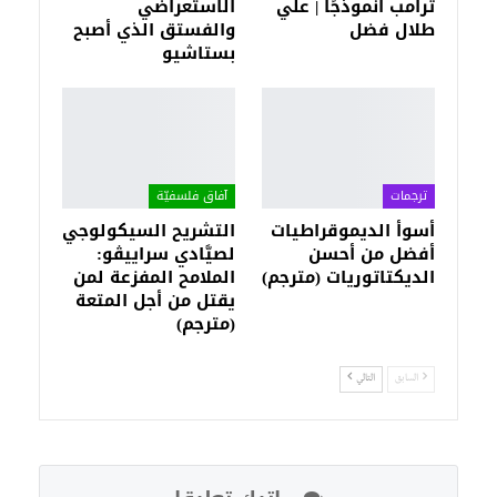
ترامب أنموذجًا | علي
الاستعراضي
طلال فضل
والفستق الذي أصبح
بستاشيو
ترجمات
آفاق فلسفيّة‎
أسوأ الديموقراطيات
التشريح السيكولوجي
أفضل من أحسن
لصيَّادي سراييڤو:
الديكتاتوريات (مترجم)
الملامح المفزعة لمن
يقتل من أجل المتعة
(مترجم)
السابق
التالي