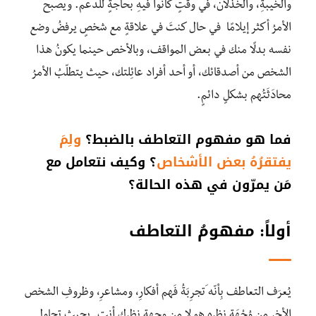
والخيبةِ، والخذلان، في وقتٍ كانوا فيهِ بحاجةٍ للدعم. ويصبح
الأمرُ أكثر إيلامًا في حال كنتَ في علاقةٍ مع شخصٍ يرفضُ وضع
نفسه بدلًا منك في بعض المواقف، وبالأخص حينما يكونُ هذا
الشخص من أصدقائك، أو أحد أفراد عائِلتك، حيث يتطلّبُ الأمرُ
محادَثَتُهم بشكلٍ دائمٍ.
فما هو مفهوم التعاطف بالضبط؟
ولِمَ
يفتقرُهُ بعض الأشخاص
؟ وكيف نتعامل مع
مَن يمرّون في هذه الحالة؟
أولاً: مفهومُ التعاطف
يُعرَف التعاطف بِأنّه َتجرِبَةُ فَهم أفكارِ، ومشاعرِ، وظروفِ الشخص