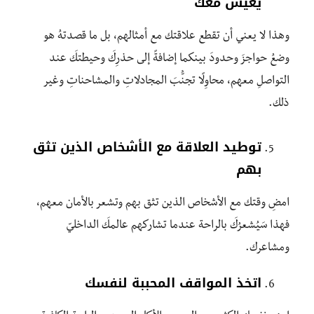
يعيش معك
وهذا لا يعني أن تقطع علاقتك مع أمثالهم، بل ما قصدتهُ هو
وضعُ حواجزَ وحدودَ بينكما إضافةً إلى حذرِكَ وحيطتكَ عند
التواصلِ معهم، محاوِلًا تجنُّبَ المجادلاتِ والمشاحناتِ وغير
ذلك.
توطيد العلاقة مع الأشخاص الذين تثق
بهم
امضِ وقتك مع الأشخاص الذين تثق بهم وتشعر بالأمان معهم،
فهذا سَيُشعرُكَ بالراحة عندما تشاركهم عالمكَ الداخليّ
ومشاعرك.
اتخذ المواقف المحببة لنفسك