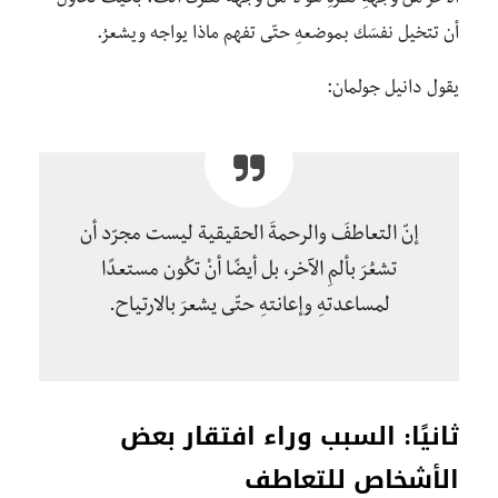
الأخر من وُجْهَةِ نظرهِ هو لا من وجهة نظرك أنت. بحيث تحاول
أن تتخيل نفسَك بموضعهِ حتّى تفهم ماذا يواجه ويشعرُ.
يقول دانيل جولمان:
إنّ التعاطفَ والرحمةَ الحقيقية ليست مجرّد أن
تشعُرَ بألمِ الآخر، بل أيضًا أنْ تكُون مستعدًا
لمساعدتهِ وإعانتهِ حتّى يشعرَ بالارتياح.
ثانيًا: السبب وراء افتقار بعض
الأشخاص للتعاطف