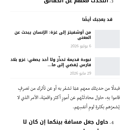
التحدّث معهم عن الحقائق
قد يعجبك أيضًا
من أوشفيتز إلى غزة: الإنسان يبحث عن
المعنى
6 يوليو 2026
نبوءة قديمة تحذِّر ولا أحد يصغي: غزو بلاد
فارس يُفضي إلى ما…
29 مايو 2026
فبدلًا من حديثك معهم عمّا تشعُر به أو عن تأثرك من تصرفٍ
قاموا بهِ، حاول محادثَتُهم عن أمورٍ أكثرَ واقعيّة، الأمر الذي لا
يُشعرُهم بكثرةِ لومِ أنفسِهم.
حاول جعل مسافة بينكما إن كان لا