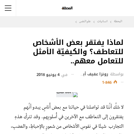
المحطة
انسانيات
علم النفس
لماذا يفتقر بعض الأشخاص
للتعاطف؟ والكيفيّة الأمثل
للتعامل معهم..
بواسطة
رونزا عفيف أبو عيسى
في
4 يونيو 2018
1٬846
لا شكَّ أنَّنَا قد تواصلنا في حياتنا مع بعض أُناسٍ يبدو أنَّهم
يفتقرون إلى التعاطف مع الآخرين في أُسلوبِهم. وقد تتركُ هذهِ
التجارب شيئًا في نفوسِ الأشخاص من شعورٍ بالإحباطِ، والغضبِ،