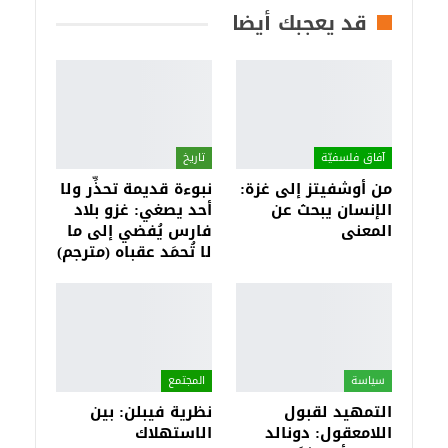
قد يعجبك أيضا
آفاق فلسفيّة‎
تاريخ
من أوشفيتز إلى غزة:
نبوءة قديمة تحذِّر ولا
الإنسان يبحث عن
أحد يصغي: غزو بلاد
المعنى
فارس يُفضي إلى ما
لا تُحمَد عقباه (مترجم)
سياسة
المجتمع
التمهيد لقبول
نظرية فيبلن: بين
اللامعقول: دونالد
الاستهلاك