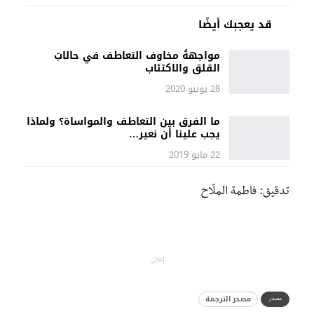
قد يعجبك أيضًا
مواجهةُ مخاوف التعاطف في حالاتِ
القلق والاكتئاب
28 يونيو 2020
ما الفرق بين التعاطف والمواساة؟ ولماذا
يجب علينا أن نعير…
22 مايو 2019
تدقيق: فاطمة الملّاح
إعلان
مصدر الترجمة
مصدر