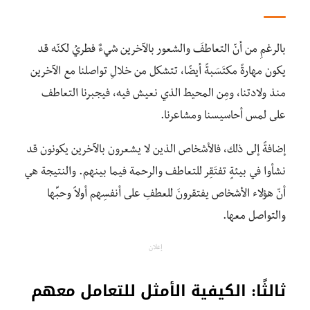
بالرغمِ من أنّ التعاطفَ والشعور بالآخرين شيءٌ فطريُ لكنّه قد
يكون مهارةً مكتَسَبةً أيضًا، تتشكل من خلالِ تواصلنا مع الآخرين
منذ ولادتنا، ومِن المحيط الذي نعيش فيه، فيجبرنا التعاطف
على لمس أحاسيسنا ومشاعرنا.
إضافةً إلى ذلك، فالأشخاص الذين لا يشعرون بالآخرين يكونون قد
نشأوا في بيئةٍ تفتَقِر للتعاطف والرحمة فيما بينهم. والنتيجة هي
أنّ هؤلاء الأشخاص يفتقرونَ للعطفِ على أنفسِهم أولاً وحبِّها
والتواصل معها.
إعلان
ثالثًا: الكيفية الأمثل للتعامل معهم