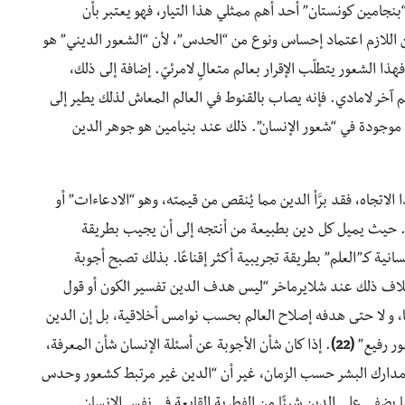
بنجامين كونستان” أحد أهم ممثلي هذا التيار، فهو يعتبر بأن
 اللازم اعتماد إحساس ونوع من “الحدس”، لأن “الشعور الديني” هو
ا الشعور يتطلّب الإقرار بعالم متعالٍ لامرئيّ. إضافة إلى ذلك،
 آخر لامادي. فإنه يصاب بالقنوط في العالم المعاش لذلك يطير إلى
ا موجودة في “شعور الإنسان”. ذلك عند بنيامين هو جوهر الدين
الاتجاه، فقد برَّأ الدين مما يُنقص من قيمته، وهو “الادعاءات” أو
ء. حيث يميل كل دين بطبيعة من أنتجه إلى أن يجيب بطريقة
ية كـ”العلم” بطريقة تجريبية أكثر إقناعًا. بذلك تصبح أجوبة
لاف ذلك عند شلايرماخر “ليس هدف الدين تفسير الكون أو قول
ا، و لا حتى هدفه إصلاح العالم بحسب نوامس أخلاقية، بل إن الدين
ور رفيع”
(22)
. إذا كان شأن الأجوبة عن أسئلة الإنسان شأن المعرفة،
مدارك البشر حسب الزمان، غير أن “الدين غير مرتبط كشعور وحدس
ا يضفي على الدين شيئًا من الفطرية القابعة في نفس الإنسان.