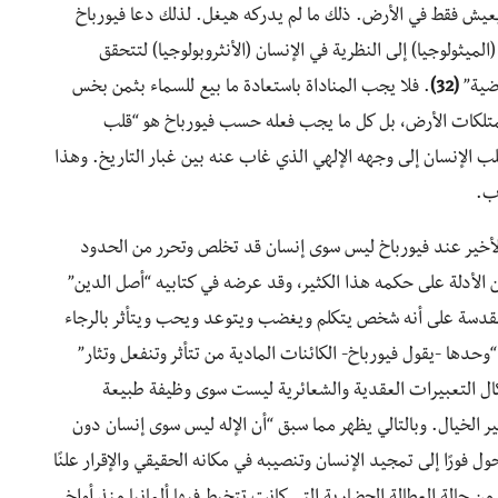
 يعيش فقط في الأرض. ذلك ما لم يدركه هيغل. لذلك دعا فيورباخ
لميثولوجيا) إلى النظرية في الإنسان (الأنثروبولوجيا) لتتحقق
رضية”
(32)
. فلا يجب المناداة باستعادة ما بيع للسماء بثمن بخس
متلكات الأرض، بل كل ما يجب فعله حسب فيورباخ هو “قلب
ب الإنسان إلى وجهه الإلهي الذي غاب عنه بين غبار التاريخ. وهذا
اب.
 الأخير عند فيورباخ ليس سوى إنسان قد تخلص وتحرر من الحدود
ن الأدلة على حكمه هذا الكثير، وقد عرضه في كتابيه “أصل الدين”
مقدسة على أنه شخص يتكلم ويغضب ويتوعد ويحب ويتأثر بالرجاء
 “وحدها -يقول فيورباخ- الكائنات المادية من تتأثر وتنفعل وتثار”
ال التعبيرات العقدية والشعائرية ليست سوى وظيفة طبيعة
ر الخيال. وبالتالي يظهر مما سبق “أن الإله ليس سوى إنسان دون
ل فورًا إلى تمجيد الإنسان وتنصيبه في مكانه الحقيقي والإقرار علنًا