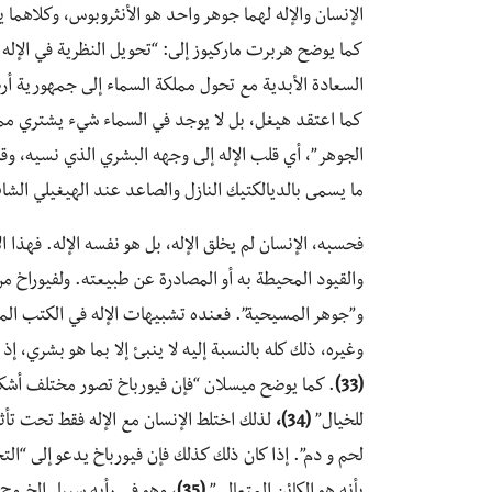
الإنسان والإله لهما جوهر واحد هو الأنثروبوس، وكلاهما
كما يوضح هربرت ماركيوز إلى: “تحويل النظرية في الإله (ا
السعادة الأبدية مع تحول مملكة السماء إلى جمهورية أ
كما اعتقد هيغل، بل لا يوجد في السماء شيء يشتري م
الجوهر”، أي قلب الإله إلى وجهه البشري الذي نسيه، وقل
ما يسمى بالديالكتيك النازل والصاعد عند الهيغيلي الش
فحسبه، الإنسان لم يخلق الإله، بل هو نفسه الإله. فهذا
والقيود المحيطة به أو المصادرة عن طبيعته. ولفيوراخ م
و”جوهر المسيحية”. فعنده تشبيهات الإله في الكتب ال
وغيره، ذلك كله بالنسبة إليه لا ينبئ إلا بما هو بشري، إذ
(33)
. كما يوضح ميسلان “فإن فيورباخ تصور مختلف أشك
للخيال”
(34)،
لذلك اختلط الإنسان مع الإله فقط تحت تأثي
لحم و دم”. إذا كان ذلك كذلك فإن فيورباخ يدعو إلى “التحو