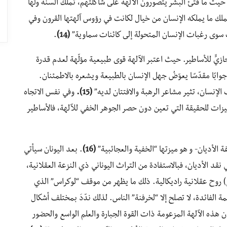
 حيث ما فتئ البشر يتصورون الآلهة على شاكلتهم، تملك ألسنة ولها
لك ما يملكه الإنسان من خيال لكانت في رؤوس آلهتها القرون وفي
ت سوى رغبات الإنسان المتحولة إلى كائنات سماوية”
(14)
.
زيٍّ للأساطير. حيث اعتبر الآلهة قوى طبيعية مؤلّهة لعدم قدرة
جوابًا مقدّسًا يعوّضُ جهل الإنسان بالطبيعة ويشعره بالاطمئنان.
الإنسان، تثير مشاعر الرهبة والافتتان لديه”
(15).
وفي نفس الاتجاه
زات للحقيقة التي تعين دون حصر الجوهر الخفي للآلهة، فالأساطير
الأديان- و هو ميزتها “الخفية والعجائبية”
(16)
. بعد اليونان سيأتي
د الأديان، فبالاستفادة من التراث اليوناني ذي النزعة العقلانية،
) روح عقلانية راديكالية. ذلك ما يظهر من موقف “لوكراس” الذي
الفائدة، لا تصلح إلا “لخرفنة” الناس. لذلك ندّدَ بمختلف أشكال
هذه الآلهة المزعومة ذات القوة الجبارة والعلم الواسع والحضور