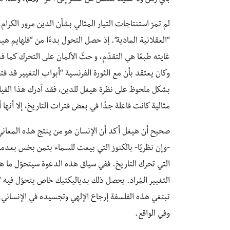
لم تمرّ استنتاجات التيار المثالي بشأن الدين مرور الكرا
“العقلانية المادية”. إذ حصل التحول بدءًا من “فلهايم ه
غايته طبعًا هي التقدّم، و حثّ الألمان على التحرك كما ف
وكان يعتقد بأن مع الثورة الفرنسية “أبواب التغيير قد 
بشكل ملحوظ على نظرة هيغل للدين، فقد أدرك هذا الفيلسو
مثالية كانت فاعلة جدًا في بعض فترات التاريخ، إلا أنها أصبحت ع
صحيح أن هيغل أكد أن الإنسان هو من ينتج هذه المعاني ثم
-وإن نظريًا- بالكنوز التي بيعت للسماء بثمن بخس بعدما
التي تحرك التاريخ. ففي سياق هذه الدعوة سيتحوّل ما هو
التغيير المُراد. يحصل ذلك بدياليكتيك خاص يتحوّل فيه “
تبتغي هذه الفلسفة إرجاع الإلهي وتجسيده في الإنساني،
وفي الواقع.