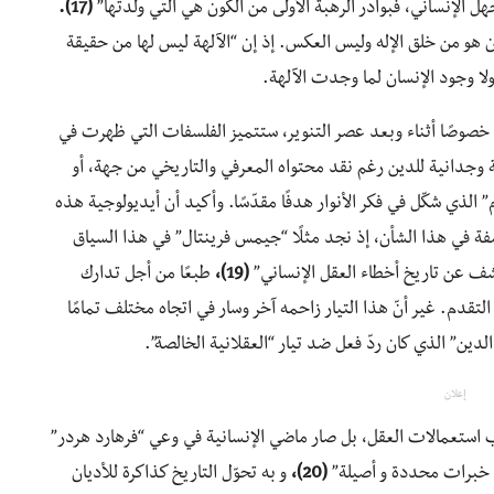
جهل الإنساني، فبوادر الرهبة الأولى من الكون هي التي ولدتها”
(17).
سان هو من خلق الإله وليس العكس. إذ إن “الآلهة ليس لها من حقيقة
ا وجود الإنسان لما وجدت الآلهة.
ية خصوصًا أثناء وبعد عصر التنوير، ستتميز الفلسفات التي ظهرت في
يمة وجدانية للدين رغم نقد محتواه المعرفي والتاريخي من جهة، أو
” الذي شكّل في فكر الأنوار هدفًا مقدّسًا. وأكيد أن أيديولوجية هذه
اسفة في هذا الشأن، إذ نجد مثلًا “جيمس فرينتال” في هذا السياق
ف عن تاريخ أخطاء العقل الإنساني”
(19)،
طبعًا من أجل تدارك
قدم. غير أنّ هذا التيار زاحمه آخر وسار في اتجاه مختلف تمامًا
الدين” الذي كان ردّ فعل ضد تيار “العقلانية الخالصة”.
إعلان
تعمالات العقل، بل صار ماضي الإنسانية في وعي “فرهارد هردر”
ن خبرات محددة و أصيلة”
(20)،
و به تحوّل التاريخ كذاكرة للأديان