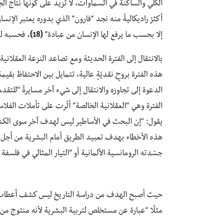
الكلّي والساكنة في السماوات، لا تزيد على كونها نتاج ال
أكثرُ راديكاليةً منه نجد “فارون” الذي بدوره يعتبر الإن
إلا بحسب ما يرفع لها الإنسان من عبادة”
(18).
فحسبه لول
بالانتقال إلى الفترة الحديثة ومع تصاعد النزعة العقلان
هذه الفترة بروحٍ نقديّةٍ عالية، تتمايل بين الاحتفاظ بق
الدعوة إلى تجاوزه والانتقال إلى شيء آخر مسايرةً “للتقدم
الفترة وهي “العقلانية الخالصة” أثّرت على تأملات الفل
يقول: “إن البحث في الأساطير ليس لهدف آخر سوى الكش
هذه الأخطاء بهدف تعبيد الطريق أمام البشرية من أجل الت
جسّدته الرومانسية الألمانية أو “التيار المثالي في فلسفة 
حيث أصبح الهدف من دراسة التاريخ ليس كشف أعطاب اس
مثلًا “عبارة عن مستخلص لتربية البشرية لأنه منتوج م