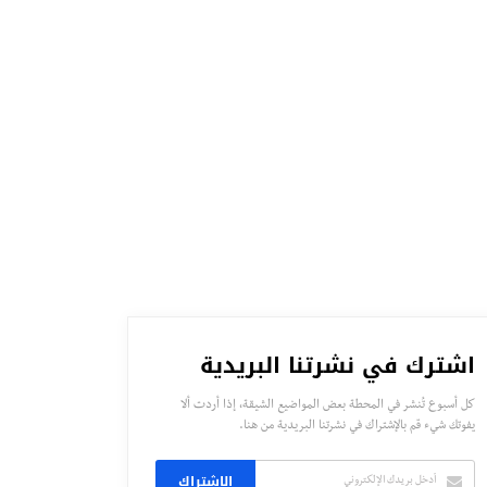
اشترك في نشرتنا البريدية
كل أسبوع تُنشر في المحطة بعض المواضيع الشيقة، إذا أردت ألا
يفوتك شيء قم بالإشتراك في نشرتنا البريدية من هنا.
الاشتراك