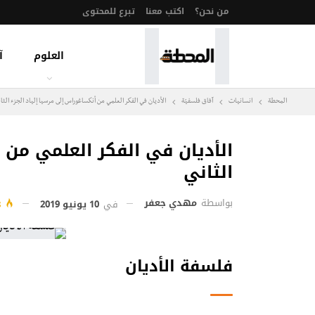
من نحن؟
اكتب معنا
تبرع للمحتوى
العلوم
آ
المحطة
انسانيات
آفاق فلسفيّة‎
الأديان في الفكر العلمي من أنكساغوراس إلى مرسيا إلياد الجزء الثا
الأديان في الفكر العلمي من 
الثاني
بواسطة
مهدي جعفر
في
10 يونيو 2019
518
فلسفة الأديان