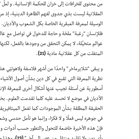
من محتوى للخرافات إلى خزان للحكمة الإنسانية. و لعلّ “
العقلانية ليست بذي جدوى لفهم الظاهرة الدينية، إذ من
الوسيلة لمعرفة العبقرية الخاصة بكل الشعوب والأديان. فهذ
فللإنسان “رغبة” ملحّة و حاجة للدخول في تواصل مع عالم
عوالم متخيَّلة، لا يمكن التحقق من وجودها بالفعل، لكنه
المتفلت من كل عقلانية مادية
(21)
.
و يبقى “شلايرماخر” واحدًا من أشهر فلاسفة ولاهوتيّي هذا 
نظرية المعرفة التي تقبع في كل دين بشأن أصول الأشيا
أسطورية عن أسئلة تجيب عنها أشكال أخرى للمعرفة الإنسان
الأديان في موضع لا تحسد عليه كلما تقدمت العلوم. بخ
الحقيقة المطلقة بشأن الموجودات كما تفعل الميتافيزيق
في جوهره ليس فعلًا و لا فكرًا، وإنما هو تأمل حدسي وشع
فإنّ هذه الأخيرة خاضعة للتحول والتطور حسب أدوات و
بأي زمن ولا تقليد منتقل من عصر إلى آخر”
(23)
، وهذا م