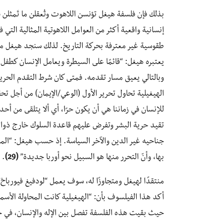
بذلك فإن فلسفة هيغل تؤنسن اللاهوت وتُعقلن ما تَمثلن
إنسانية واقعية أكثر من العوامل اللاهوتية المثالية الت
طقوسية غير معترفة بحركة التاريخ. لذلك سنجد هيغل منذ
يعتبره هيغل: “قائمًا على السيطرة ويعامل الإنسان كطفل
وبالتالي يعيق مسار تقدمه. فمتى كان شرط التقدم الحرية
الهيغيلية تحاول تحرير الأول (الوعي/الإيمان) من أجل تحقي
للإنسان في زماننا هي أن يكون حرًا، أي ألا يتلقى من أح
تقيد حرية البشر وتفرض عليهم قاعدة السلوك خارج ذوات
جناحيه غير الدين والآخر السياسة. إذ حسب هيغل: “الم
بها، وأنّ التحرر منها هو السبيل نحو أوربا جديدة”
(29)
.
منتقدًا لهيغل ومتجاوزًا له، سوف يعمل “لودفيغ فيورباخ”
أكد هذا الفيلسوف بأن: “الهيغيلية كانت المحاولة الأسم
حيث بقيت هذه الفلسفة تفصل بين الإله والإنسان، في 