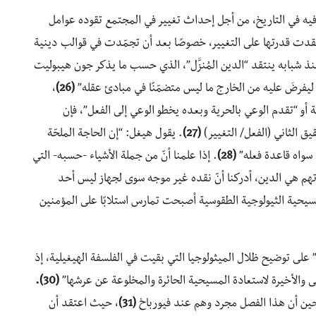
 فيه في التاريخ، من أجل إحداث تغيير في المجتمع تقوده عوامل
ي فقدت قدرتها على التغيير، خصوصًا بعد أن تجمّدت في قوالب دينية
 شبابه ينتقد “الدين المُنزَّل”، الذي حسب ما يذكر جون هيبوليت
 ليفرضَ عليه من الخارج ما ليس متضمّنًا في مبادئ عقله”
(26)
،
 أو “تقدم الوعي بالحرية وبعده يخطو الوعي إلى الفعل”، فإن
ق الثاني (الفعل/ التغيير)
(27)
. يقول هيغل: “إن الحاجة الملحّة
د سواه قاعدة فعله”
(28)
. إذا علمنا أنّ من جملة الأشياء -حسبه- التي
هم هي الدين، أدركنا أنّ نقده غير موجه سوى لجهاز ليس أحد
سيحية الثيولوجية الطقوسية أصبحت تمارس استلابًا على المؤمنين
 على توضيح ظلال الميثولوجيا التي بقيت في الفلسفة الهيغيلية، إذ
ى والأخيرة لاستعادة المسيحية الحائرة والمخلوعة عن عرشها”
(30).
حين أن هذا الفصل مجرد وهم عند فيورباخ
(31)
، حيث اعتقد أن