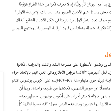
أ مع اليونان تَأْرِيخِيًّا، إذ لا نعرف فكرًا من هذا الطراز مُؤرَّخًا
 بعض مسائل علم الأديان الظهور منذ البدايات الإغريقية الأولى”
سوف يُعاد النظر لأول مرة تقريبًا في شكل الأديان الشائع آنذاك
ة فكرية نشيطة متفلتة من قيود الرقابة المعيارية للمجتمع اليوناني
ول
لذين وضعوا الأسطورة على مشرحة النقد والشك والدراسة، فكانوا
. لعل أشهرهم: “أناكساغوراس الأقلازوماني الذي اتُّهم بالإلحاد جراء
اعتباره الشمس جرمًا عاديًا وليس إلهًا مقدسًا. فبفضل معاينة نيزك جوي متهاو سنة 468-467ق.م على أكيوس بوتموس اقتنع
ا منفصلًا عن جوهر الشمس، فكلاهما من طبيعة واحدة. وبما أن
 والقمر. فالإله لا ينثر أجزاءه على أيكوس بوتموس. سيظهر بعده
الآلهة بما يتصوره ويشاهده البشر. يقول: “قد نسبوا للآلهة كلَّ