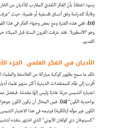
يسود اعتقادٌ بأنّ الفكر النّقديّ المقارب للأديان من الخارج بد
وقابلًا للدراسة وفق أنساق فلسفية أو علمية، حيث “عرفت
(11).
ففي هذه الفترة ومع بعض وجهاء الفكر في هذا القوم 
وهو “الأسطورة”. فقد عرفت القرون الستة قبل الميلاد حرك
القديم.
الأديـان في الفكر العلمي الجزء الأ
ذلك ما سمح بظهور كوكبة مباركة من الفلاسفة والعلماء ا
أقرب إلى نقّاد للمعتقدات الدينية أكثر منهم علماء أديان
بواحدية الكون”
(12)
. فمن المحال أن يكون الكون جوهرً
الكون غير مؤلّه (بالكلية) فيتبعه في هذا الاعتبار الشمس
“كسينوفان دي كولفان الأيوني” الذي اشتهر بنقده لتشبيه 