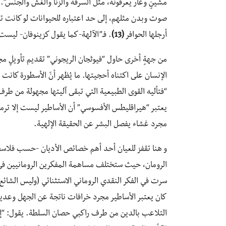
مشينٍ وعار يعرفونه، مثل السرقة والزنا والغش والجنس”.
صوت وبدن مثلهم، إلى حد اعتباره للحيوانات لو كانت تم
أرجلها الحوافر
(13)
. فـ”الآلهة-كما يقول كزينوفان- ليس
من جهةٍ أخرى حاول “فيوثجان الريجوني” تقديم تأويلٍ مجا
الإنسان على اكتناه أحجيتها. ما يُظهر أنّ الأسطورة كانت 
“فتأليه القوى الطبيعية التي تبقى آليتها مجهولة من طرف 
يعتبر “هيراقليطس الأفسوسي” أن الأساطير ليست إلا ترمي
مجرد غشاء يفصل البشر عن الحقيقة الإلهية.
و هنا تقفز للعيان أحد أهم خصائص الأديان -حسب فلاسفة 
الرومان، حيث ستختلف مساهمة المفكرين الرومانيين في نق
سرت في الفكر النقدي الروماني الاستثنائي (وليس الشائع
كان يعتبر الأساطير مجرد خرافات ناتجة عن الجهل وعديمة 
التلاعب بالدين من طرف راكبي حصان السلطة. يقول: “إن 