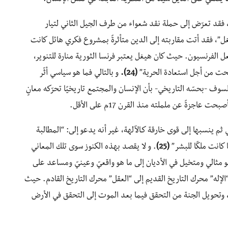
م، فقد تعرّض إلى حملة نقد شعواء من طرف الجيل الثاني لتيار
يغل”، فقد أتت مقاربته إلى الدين متأثرةً بمشروع فكري هائل كانت
عل الفرنسيون. حيث كان هيغل يعتبر فرنسا الثورية منارة للتنوير،
فتحت من أجل استعادة الحرية”
(24).
و بالتالي فما هو سياسي أثّر
ف -بحسّه التاريخي- بأن الإنسان والمجتمع تاريخيًا تحرّكه معانٍ
اجزةً عن ململته منذ القرن 17م على الأقل.
 ينسبها إلى قوى خارقة كـالآلهة، غير أنه يدعو إلى: “المطالبة
 كانت ملكًا للبشر”
(25)
. و لا يقصد بهذه الكنوز سوى تلك المعاني
 مثالي ومتخيل في الأديان إلى ما هو واقعيّ وعينيّ ومساعد على
الإله” محرك التاريخ القديم إلى “العقل” محرك التاريخ القادم. حيث
 وتحويل الجنة من التحقق فيما بعد الموت إلى التحقق في الأرض