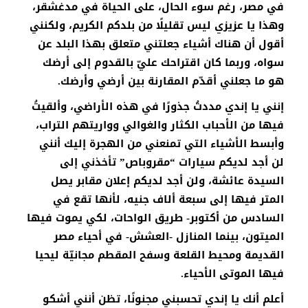
في مصر، رغم سوء الحال، على الحياة في مدغشقر،
وهذا يا عزيزي ليس تقليلًا من بلدكم الكريم، ولكنني
أقول أن هناك أشياء جعلتني متعلق بهذا البلد عن
سواه، وربما كان اقتراحك عليّ بالقدوم إلى أرضك
هو ما جعلني أقدّم المقارنة بين أرضي وأرضك.
إنني يا إندي مددتُ جذورًا في هذه الأراضي، وألقيتُ
فيها من الأحباب الكثار والغوالي وواريتهم التراب،
وأبسط الأشياء التي تمنعني من الهجرة إليك أنني
لن أجد لديكم سيارات “مقروباص” تأخذني إلى
السيدة عائشة، ولن أجد لديكم إعلان مقابر يصل
المتر فيها إلى سبعة ألاف جنيه، لأنها تقع في
السادس من أكتوبر- طريق الواحات، لكي يموت فيها
الميتون، بينما المنازل -العشش- في أحياء مصر
القديمة ومحيط القلعة وسفح المقطم مجانيّة ليحيا
فيها الموتى الأحياء.
أعلم أنك يا إندي تحسبني مجنونًا، تظن أنني أشكو