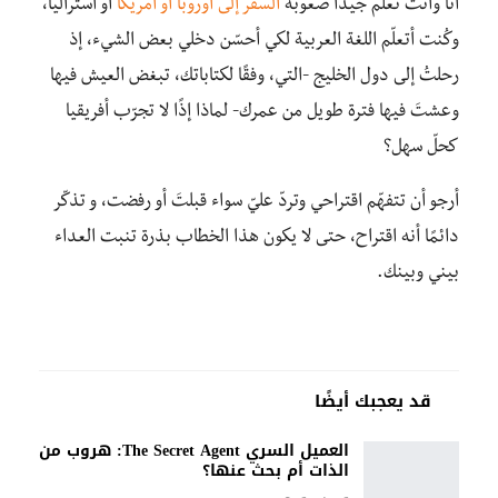
أنا وأنت نعلم جيدًا صعوبة
السفر إلى أوروبا أو أمريكا
أو أستراليا،
وكُنت أتعلّم اللغة العربية لكي أحسّن دخلي بعض الشيء، إذ
رحلتُ إلى دول الخليج -التي، وفقًا لكتاباتك، تبغض العيش فيها
وعشتَ فيها فترة طويل من عمرك- لماذا إذًا لا تجرّب أفريقيا
كحلّ سهل؟
أرجو أن تتفهّم اقتراحي وتردّ عليّ سواء قبلتَ أو رفضت، و تذكّر
دائمًا أنه اقتراح، حتى لا يكون هذا الخطاب بذرة تنبت العداء
بيني وبينك.
قد يعجبك أيضًا
العميل السري The Secret Agent: هروب من
الذات أم بحث عنها؟