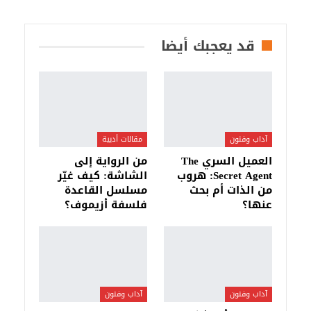
قد يعجبك أيضا
آداب وفنون
مقالات أدبية
العميل السري The
من الرواية إلى
Secret Agent: هروب
الشاشة: كيف غيّر
من الذات أم بحث
مسلسل القاعدة
عنها؟
فلسفة أزيموف؟
آداب وفنون
آداب وفنون