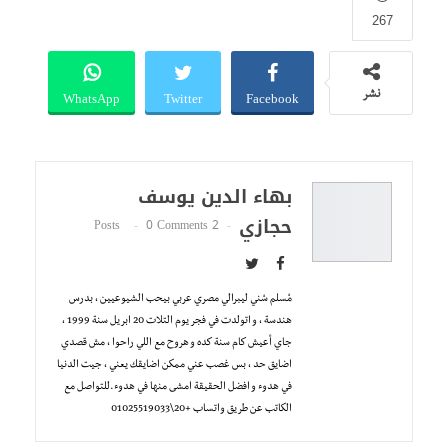
267
WhatsApp
Twitter
Facebook
نشر
بهاء الدين يوسف
حجازي
0 Comments
2 Posts
مُسلم سُني ليبرالي مصري عربي بيحب الشيوعيين ، بدرس
هندسة ، و اتولدت في فجر يوم التلات 20 ابريل سنة 1999 ،
جاي أعيش كام سنة كده و هروح مع اللي راحوا ، مش قصدي
اضايق حد ، بس غصب عني ممكن اضايقك يعني ، جيت الدنيا
في هدوء و افضل الحقيقة امشى منها في هدوء.للتواصل مع
الكاتب عن طريق واتساب +20\01025519033