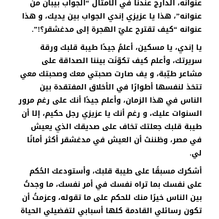
عنوانه، الدارج عندنا في الأمثال “الجواب بيبان من
عنوانه”، هذا يا عزيزي إندي الجواب بين يديك، و هذا
عنوانه “كيف تقترح عليّ الهجرة إلى مدغشقر؟!”.
يا إندي، يا مسكين، أعلمُ جيدًا طيبة قلبك ورقة
سريرتك، وأعلم كيف تكوّنَت بيننا الصداقة على
مشاعر طيّبة، و يف صارت صحبتي معك وصحبتك معي
تتخذ لنفسها أطوارًا في الأخلاق المفتقدة بين
الناس في هذا الزمان، وأعلم جيدًا أنك على رغم مرور
السنوات عليك، و رغم أنك يا عزيزي رجل حكيم، إلا أن
طيبة قلبك جعلتك تخاف على صديقك الذي يعيش
في مصر، وظننتَ أن العيش في مدغشقر أكثر أمانًا
لي.
أشكرك مسبقًا على طيبة قلبك، وأستودعك الحُكم
على نفسك بما تراه نفسك في أمر نفسك، ما وجدتُ
بين الناس خيرًا منك للحكم على ما تقوله، وعزمتُ أن
تكون رسائلي القادمة كلها أسبابي لتفضيلي الحياة