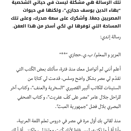
تلك الرسالة هي مشكلة ليست في حياتي الشخصية
“بهاء الدين يوسف حجازي”، ولكنها في حيوات
المصريين جمعًا. وأشكرك على سعة صدرك، وعلى تلك
المساحة التي توفرها لي لكي أسخر من هذا العفن.
رسالة إندي:
العزيز و المعلم/ ب.ي.حجازي “**”
أعلم أنني لم أتواصل معك منذ فترة، سألتك بعض الكُتب التي
تقدّم لي مصر بشكل واضح وسلس، قدمت لي كتابًا من
الستينات للكاتب ألبير القصيري “السخرية والعنف”، وكتاب آخر
للراحل جلال عامر “مصر على كفّ عفريت”، و كتاب الصحفي
المصري بلال فضل “جمهورية العبث”.
منذ لقائي بك أوّل مرة في مصر في دروس تعلم اللغة العربية،
وأنا أقرأ ما تكتبه، ليس فقط لأنك كُنت معلمًا لي، ولكنني أقرأ لك