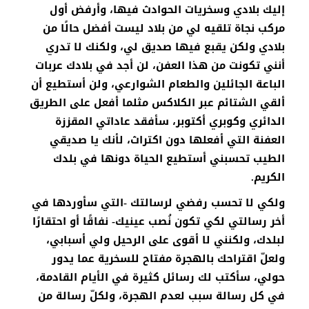
إليك بلادي وسخريات الحوادث فيها، وأرفض أول
مركب نجاة تلقيه لي من بلاد ليست أفضل حالًا من
بلادي ولكن يقبع فيها صديق لي، ولكنك لا تدري
أنني تكونت من هذا العفن، لن أجد في بلادك عربات
الباعة الجائلين والطعام الشوارعي، ولن أستطيع أن
ألقي الشتائم عبر الكلاكس مثلما أفعل على الطريق
الدائري وكوبري أكتوبر، سأفقد عاداتي المقززة
العفنة التي أفعلها دون اكتراث، لأنك يا صديقي
الطيب تحسبني أستطيع الحياة دونها في بلدك
الكريم.
ولكي لا تحسب رفضي لرسالتك -التي سأوردها في
أخر رسالتي لكي تكون نُصب عينيك- نفاقًا أو احتقارًا
لبلدك، ولكنني لا أقوى على الرحيل ولي أسبابي،
ولعلّ اقتراحك بالهجرة مفتاح للسخرية عما يدور
حولي، سأكتب لك رسائل كثيرة في الأيام القادمة،
في كل رسالة سبب لعدم الهجرة، ولكلّ رسالة من