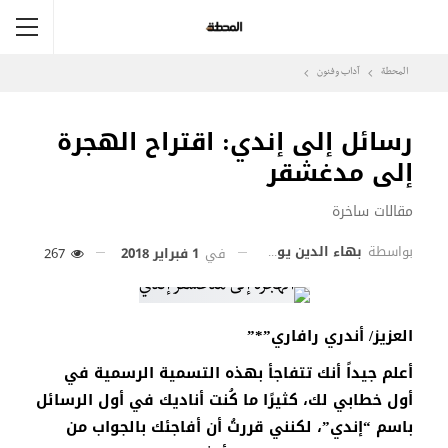
المحطة
آداب وفنون
رسائل إلى إندي: اقتراح الهجرة
إلى مدغشقر
مقالات ساخرة
بواسطة
بهاء الدين يوسف حجازي
في
1 فبراير 2018
267
العزيز/ أندري رافاري”*”
أعلم جيداً أنك تتفاجأ بهذه التسمية الرسمية في
أول خطابي لك، كثيرًا ما كُنت أناديك في أول الرسائل
باسم “إندي”، لكنني قررتُ أن أفاجئك بالجواب من