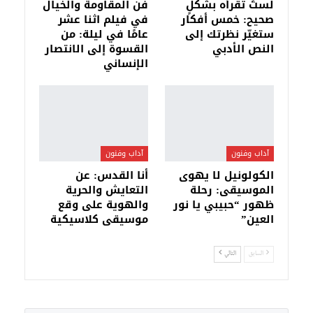
لستَ تقرأه بشكلٍ
فن المقاومة والخيال
صحيح: خمس أفكار
في فيلم اثنا عشر
ستغيّر نظرتك إلى
عامًا في ليلة: من
النص الأدبي
القسوة إلى الانتصار
الإنساني
آداب وفنون
آداب وفنون
الكولونيل لا يهوى
أنا القدس: عن
الموسيقى: رحلة
التعايش والحرية
ظهور “حبيبي يا نور
والهوية على وقع
العين”
موسيقى كلاسيكية
السابق
التالي