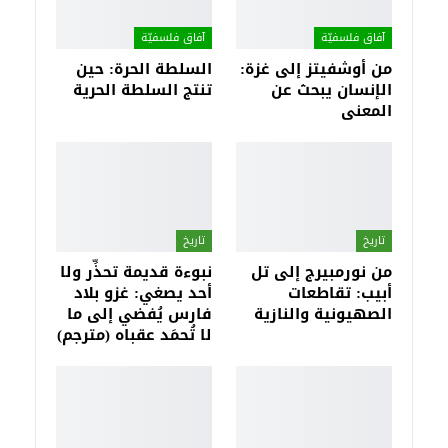
آفاق فلسفيّة‎
آفاق فلسفيّة‎
من أوشفيتز إلى غزة:
السلطة الحرة: حين
الإنسان يبحث عن
تنتج السلطة الحرية
المعنى
تاريخ
تاريخ
من نورمبيرج إلى تل
نبوءة قديمة تحذِّر ولا
أبيب: تقاطعات
أحد يصغي: غزو بلاد
الصهيونية والنازية
فارس يُفضي إلى ما
لا تُحمَد عقباه (مترجم)