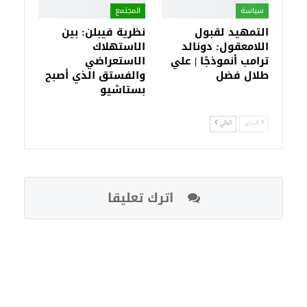
سياسة
المجتمع
التمهيد لقبول
نظرية فيبلن: بين
اللامعقول: دونالد
الاستهلاك
ترامب أنموذجًا | علي
الاستعراضي
طلال فضل
والفستق الذي أصبح
بستاشيو
السابق
التالي
اترك تعليقا