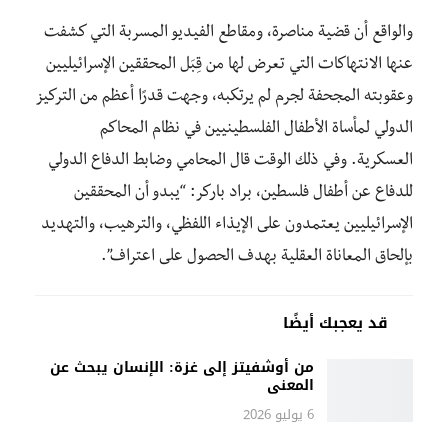
والواقع أن قضية مناصرة، ومقاطع الفيديو المسربة التي كشفت
عنها الانتهاكات التي تعرض لها من قِبَل المحققين الإسرائيليين
وعقوبته المجحفة لجرم لم يرتكبه، وجهت قدرًا أعظم من التركيز
الدولي لمأساة الأطفال الفلسطينيين في نظام المحاكم
العسكرية. وفي ذلك الوقت قال المحامي وضابط الدفاع الدولي
للدفاع عن أطفال فلسطين، براد باركر: “يبدو أن المحققين
الإسرائيليين يعتمدون على الإيذاء اللفظي، والترهيب، والتهديد
بإلحاق المعاناة العقلية بهدف الحصول على اعتراف”.
قد يعجبك أيضًا
من أوشفيتز إلى غزة: الإنسان يبحث عن
المعنى
6 يوليو 2026