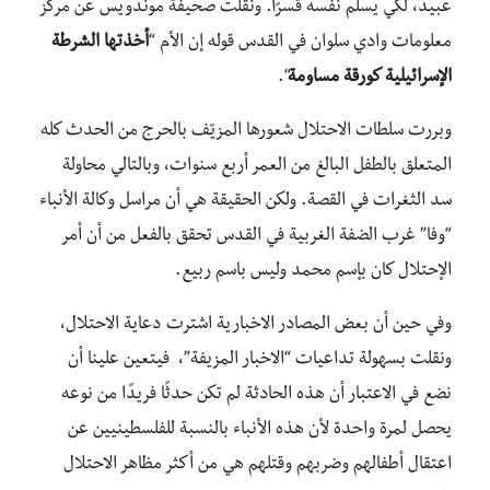
عبيد، لكي يسلّم نفسه قسرًا. ونقلت صحيفة موندويس عن مركز
معلومات وادي سلوان في القدس قوله إن الأم “
أخذتها الشرطة
الإسرائيلية كورقة مساومة
“.
وبررت سلطات الاحتلال شعورها المزيّف بالحرج من الحدث كله
المتعلق بالطفل البالغ من العمر أربع سنوات، وبالتالي محاولة
سد الثغرات في القصة. ولكن الحقيقة هي أن مراسل وكالة الأنباء
“وفا” غرب الضفة الغربية في القدس تحقق بالفعل من أن أمر
الإحتلال كان بإسم محمد وليس باسم ربيع.
وفي حين أن بعض المصادر الاخبارية اشترت دعاية الاحتلال،
ونقلت بسهولة تداعيات “الاخبار المزيفة”، فيتعين علينا أن
نضع في الاعتبار أن هذه الحادثة لم تكن حدثًا فريدًا من نوعه
يحصل لمرة واحدة لأن هذه الأنباء بالنسبة للفلسطينيين عن
اعتقال أطفالهم وضربهم وقتلهم هي من أكثر مظاهر الاحتلال