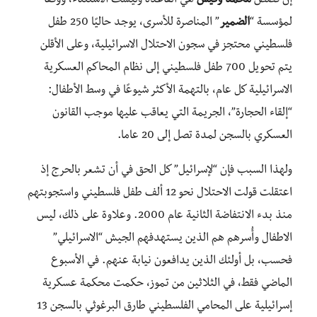
إن قصص
محمد وقيس
هي القاعدة وليست الاستثناء، ووفقا
لمؤسسة “
الضمير
” المناصرة للأسرى، يوجد حاليًا 250 طفل
فلسطيني محتجز في سجون الاحتلال الاسرائيلية، وعلى الأقلن
يتم تحويل 700 طفل فلسطيني إلى نظام المحاكم العسكرية
الاسرائيلية كل عام، بالتهمة الأكثر شيوعًا في وسط الأطفال:
“إلقاء الحجارة”، الجريمة التي يعاقب عليها موجب القانون
العسكري بالسجن لمدة تصل إلى 20 عاما.
ولهذا السبب فإن “لإسرائيل” كل الحق في أن تشعر بالحرج إذ
اعتقلت قولت الاحتلال نحو 12 ألف طفل فلسطيني واستجوبتهم
منذ بدء الانتفاضة الثانية عام 2000. وعلاوة على ذلك، ليس
الاطفال وأُسرهم هم الذين يستهدفهم الجيش “الاسرائيلي”
فحسب، بل أولئك الذين يدافعون نيابة عنهم. في الأسبوع
الماضي فقط، في الثلاثين من تموز، حكمت محكمة عسكرية
إسرائيلية على المحامي الفلسطيني طارق البرغوثي بالسجن 13