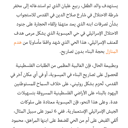
يستهدف والد الطفل، ربيع عليان الذي تم استدعائه إلى مخفر
شرطة الاحتلال في شارع صلاح الدين في القدس للاستجواب
بشأن تصرفات ابنه الذي يعد متهمًا بإلقاء الحجارة على جنود
الاحتلال الإسرائيلي في حي العيسوية الذي يشكل مرمى هدف
للعنف الإسرائيلي، هذا الحي الذي شهد واقعًا مأساويًا من
هدم
المنازل
بحجة البناء بدون تصاريح.
وبطبيعة الحال، فإن الغالبية العظمى من الطلبات الفلسطينية
للحصول على تصاريح البناء في العيسوية، أو في أي مكان آخر في
القدس، تُحرّم بشكل روتيني، على خلاف السماح للمستوطنين
اليهود بالبناء على الأراضي الفلسطينية المسروقة بتسهيلات
عدة. وعلى هذا النحو، فإن العيسوية معتادة على سلوكات
الجيش الإسرائيلي الإستعمارية. ففي 6 تموز على سبيل المثال،
ألقي القبض على أم من الحي للضغط على ابنها المراهق، محمود