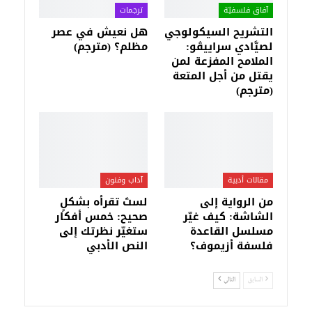
آفاق فلسفيّة‎
ترجمات
التشريح السيكولوجي
هل نعيش في عصر
لصيَّادي سراييڤو:
مظلم؟ (مترجم)
الملامح المفزعة لمن
يقتل من أجل المتعة
(مترجم)
مقالات أدبية
آداب وفنون
من الرواية إلى
لستَ تقرأه بشكلٍ
الشاشة: كيف غيّر
صحيح: خمس أفكار
مسلسل القاعدة
ستغيّر نظرتك إلى
فلسفة أزيموف؟
النص الأدبي
السابق
التالي