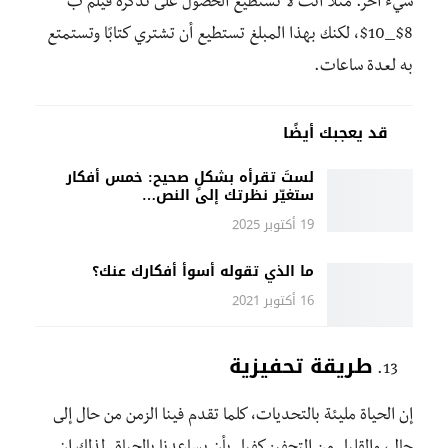
شيء آخر. مثلًا أنت لا تستطيع الحصول على تذكرة فيلم ب
8$_10$، لكنك بهذا المبلغ تستطيع أن تشتري كتابًا وتستمتع
به لعدة ساعات.
قد يعجبك أيضًا
لستَ تقرأه بشكلٍ صحيح: خمس أفكار
ستغيّر نظرتك إلى النص…
19 أكتوبر 2025
ما الذي تقوله أسوأ أفكارك عنك؟
16 أكتوبر 2021
طريقة تحفيزية
إن الحياة مليئة بالتحديات، كلما تقدم فينا الزمن من حال إلى