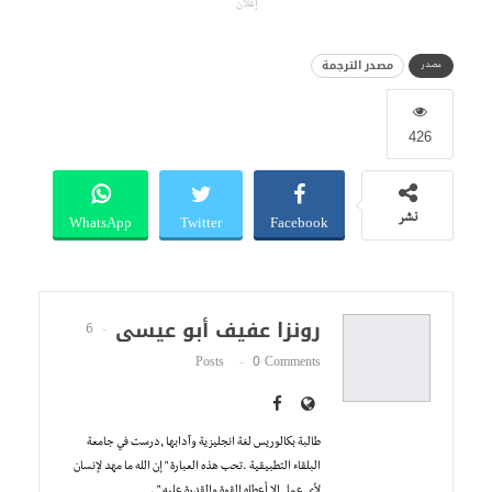
إعلان
مصدر الترجمة
مصدر
426
WhatsApp
Twitter
Facebook
نشر
رونزا عفيف أبو عيسى
6
Posts
0 Comments
طالبة بكالوريس لغة انجليزية وآدابها ,درست في جامعة
البلقاء التطبيقية .تحب هذه العبارة " إن الله ما مهد لإنسان
لأي عمل الإ أعطاه القوة والقدرة عليه " .