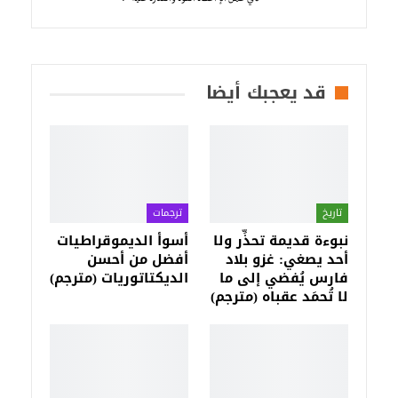
قد يعجبك أيضا
تاريخ
ترجمات
نبوءة قديمة تحذِّر ولا
أسوأ الديموقراطيات
أحد يصغي: غزو بلاد
أفضل من أحسن
فارس يُفضي إلى ما
الديكتاتوريات (مترجم)
لا تُحمَد عقباه (مترجم)