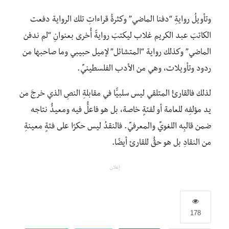
وتأويلُ روايةِ “دفنا الماضي” وكثرةُ قراءاتِ تلك الرواية دفعت
الكاتبَ عبد الكريم غلاب ليكتبَ روايةً أُخرى بعنوانِ “لم ندفن
الماضي” وكذلك رواية “المتشائل” لإميل حبيبي وما صاحبها من
ردود وتأويلات، وهي من الأدب الفلسطينيِّ.
لذلك فالقارئُ المتلقي ليس سلبيًّا في مقابلةِ النصِ الذي خرجَ من
يد مؤلفِه للعامة أو لفئةٍ خاصة، بل هو فاعلُُ فيه ومعيدُُ نتاجه
ضمن قالبِه اللغويِّ والمعرفيِّ. فالنقدُ ليس حكرًا على فئةٍ معينةِ
من النقادِ بل هو حقُُ للقارئ أيضًا.
إعلان
178