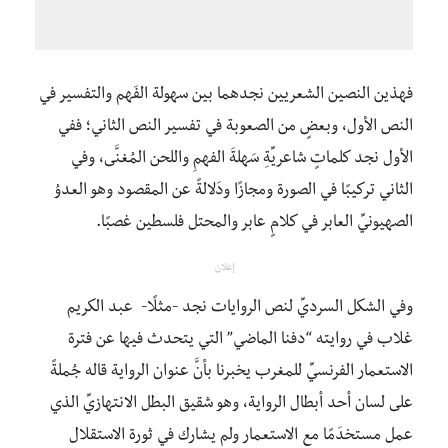
فهذين النصين الشعريين نجدهما بين سهولة الفَهم والتفسير في
النص الأول، وبعضٍ من الصعوبة في تفسير النص الثاني؛ ففي
الأول نجد كلماتٍ شاعريِّةِ سَهلةَ الفهمِ واللحن المُغنَّى، وفي
الثاني تركيبًا في الصورة ومجازًا ودَلالةً عن المقصود وهو العدوُ
الصهيونيِّ العابر في كلامٍ عابر والمحتل فلسطين غصبًا.
إعلان
وفي الشكل السرديِّ لنص الروايات نجد -مثلًا- عبد الكريم
غلاب في روايته “دفنا الماضي” التي يتحدث فيها عن فترة
الاستعمار الفرنسيِّ للمغرب يخبرنا بأنَّ عنوان الرواية قاله جُملةً
على لسان أحد أبطال الرواية، وهو شقيق البطل الانتهازيِّ الذي
عمل مستخدَمًا مع الاستعمار ولم يشارك في ثورة الاستقلال