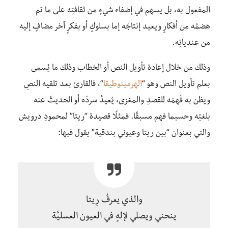
المفعول به، بل يسهم في إضفاء شيءٍ من ثقافتِه على ما تم
هضمُه من أفكارٍ ويعيد إنتاجَه إما بسلوكٍ أو بفكرٍ آخر مضافٍ إليه
من عندياتِه.
وذلك من خلال إعادة تأويل النص أو الخطاب وذلك ما يُسمى
بعلم تأويل النص وهو “
الهرمينوطيقا
“، فالقارئ بعد تلقيه النصِ
ويظن به فَهمَه للقصدِ والمغزى، يُعيدُ سردَه أو الحديثَ عنه
بلغتِه وحسبما فهم مسبقًا. فمثلًا قصيدة “ريتا” لمحمودِ درويش
والتي بعنوان “بين ريتا وعيوني بندقية” يقول فيها:
والذي يعرفُ رِيتا
ينحني ويصلي لإلهٍ في العيون العسليَّة