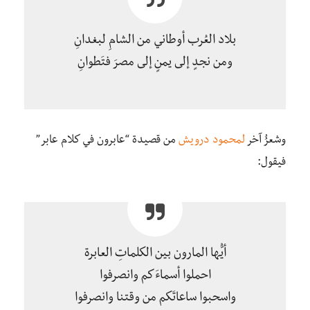
بلاد العُرب أوطاني من الشامِ لبغدانِ
ومن نجدٍ إلى يمنٍ إلى مصرَ فتَطوانِ
وشعرُُ آخر
لمحمود درويش
من قصيدة “عابرون في كلام عابر”
فيقول:
أيُّها المارون بين الكلماتِ العابرة
احملوا أسماءَكم وانصرفوا
واسحبوا ساعاتَكم من وقتنا وانصرفوا