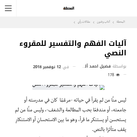
المحطة
آداب وفنون
مقالات رأي
آليات الفهم والتفسير للمقروء
النصي
بواسطة
فضيل احمد ألغباري
في
12 نوفمبر 2018
178
ليس منَّا من لم يقرأ في حياته -مرغمًا كان في مدرسته أو
جامعته، أو مندفعًا بحب المطالعة والشغف-، وليس منَّا من لم
يستحسن أو يستنكر ما قرأ، وهو ما بين الاستحسانِ أو الاستنكارِ
يقف متأثرًا بالنص.