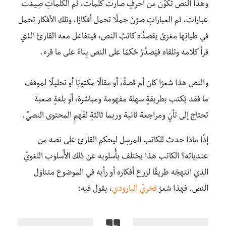
وهذا النص تكوَّن من أحرفٍ صارت كلمات، ثم الكلماتِ صِيغت
عبارات، ثم العباراتِ صرْنَ جملًا تحمل أفكارًا، وتلك الأفكار تحمل
في طياتِها مغزىً يقصدُه كاتبُ النص، فيتفاعل معه القارئُ الذي
قرأ كلامه وتلقاه فيَصدُرُ حُكمًا على النص بِناءً على ما قرء.
والنص هذا شعرًا كان أم قصةً، أو مقالًا مكتوبًا أو تحليلًا لموقف
ما فقد يُكتب بطريقةٍ سهلة مفهومة ومباشرة، أو بلغةٍ صعبة
تحتاج إلى تأنٍ ومراجعة ثانية وربما ثالثةِ لفَهمِ المحتوى النصيِّ.
إذًا ماذا حدث للكاتب المرسِل ليحكم القارئ على نصه من
عندياته؟ الكاتب هذا يختلف بأُسلوبه عن ذلك الأُسلوب اللغويِّ
الذي انتهجَه طريقًا لزرع أفكاره أو رأيه في الموضوع متناوَل
النص. فهذا شعرُ
فخريِّ البارودي
، يقول فيه: