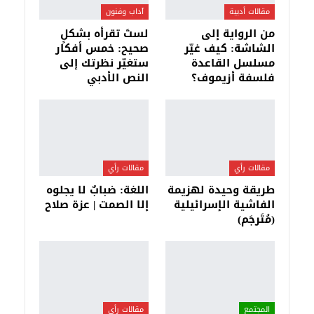
مقالات أدبية
آداب وفنون
من الرواية إلى
لستَ تقرأه بشكلٍ
الشاشة: كيف غيّر
صحيح: خمس أفكار
مسلسل القاعدة
ستغيّر نظرتك إلى
فلسفة أزيموف؟
النص الأدبي
مقالات رأي
مقالات رأي
طريقة وحيدة لهزيمة
اللغة: ضبابٌ لا يجلوه
الفاشية الإسرائيلية
إلا الصمت | عزة صلاح
(مُتَرجَم)
المجتمع
مقالات رأي