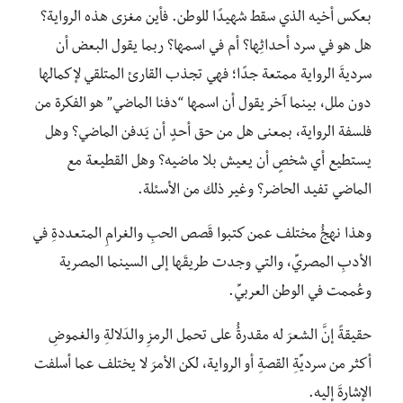
بعكس أخيه الذي سقط شهيدًا للوطن. فأين مغزى هذه الرواية؟
هل هو في سرد أحداثِها؟ أم في اسمها؟ ربما يقول البعض أن
سرديةَ الرواية ممتعة جدًا؛ فهي تجذب القارئ المتلقي لإكمالها
دون ملل، بينما آخر يقول أن اسمها “دفنا الماضي” هو الفكرة من
فلسفة الرواية، بمعنى هل من حق أحدٍ أن يَدفن الماضي؟ وهل
يستطيع أي شخصٍ أن يعيش بلا ماضيه؟ وهل القطيعة مع
الماضي تفيد الحاضر؟ وغير ذلك من الأسئلة.
وهذا نهجُُ مختلف عمن كتبوا قَصص الحبِ والغرامِ المتعددةِ في
الأدبِ المصريِّ، والتي وجدت طريقَها إلى السينما المصرية
وعُممت في الوطن العربيِّ.
حقيقةً إنَّ الشعرَ له مقدرةُُ على تحمل الرمزِ والدَلالةِ والغموضِ
أكثر من سرديِّةِ القصةِ أو الرواية، لكن الأمرَ لا يختلف عما أسلفت
الإشارةَ إليه.