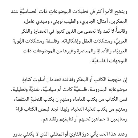
ويتضح الأمرُ أكثر في تحليلات الموضوعاتِ ذات الحساسيَّةِ عند
المفكرين، أمثال: الجابري، والطيب تزيني، ومهدي عامل،
وقائمةُُ لا تُعد ولا تحصى من الذين كتبوا في الحضارةِ والفكرِ
العربيِّ، ومشكلات العقل وإشكالياته، وفلسفة ومشكلات الهُويةِ
العربيَّة، والأصالةِ والمعاصرة وغيرها من الموضوعات ذات
التوجهات الفلسفيَّة.
إن منهجيةَ الكاتبِ أو المفكر وثقافته تحددان أسلوبَ كتابةِ
موضوعاتِه المدروسة، فلسفيَّةً كانت أم سياسيَّة، نقديَّةً وتحليلية.
فمن الكُتاب من يكتب للعامة، ومنهم ن يكتب للنخبةِ المثقفة،
ومنهم من يكتب لنخبة النخبة، ولهذا تجد لبعض الكتاب قراءً
ومتابعين لا جماهيرَ تحبهم أو تتابعُهم وتقلدهم.
وعند هذا الحد يأتي دورُ القارئِ أو المتلقي الذي لا يكتفي بدور