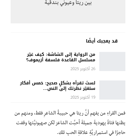
بين ريتا وعيوني بندقية
قد يعجبك أيضًا
من الرواية إلى الشاشة: كيف غيّر
مسلسل القاعدة فلسفة أزيموف؟
26 أكتوبر 2025
لستَ تقرأه بشكلٍ صحيح: خمس أفكار
ستغيّر نظرتك إلى النص…
19 أكتوبر 2025
فمن القراءِ من يفهم أنَّ ريتا هي حبيبةُ الشاعرِ فقط، ومنهم من
يظنها فتاةً يهوديةَ جميلةَ أحبَّت الشاعرَ لكن صهيونيَّتها وقفت
حاجزًا في استمراريَّةِ علاقةِ الحبِ تلك.